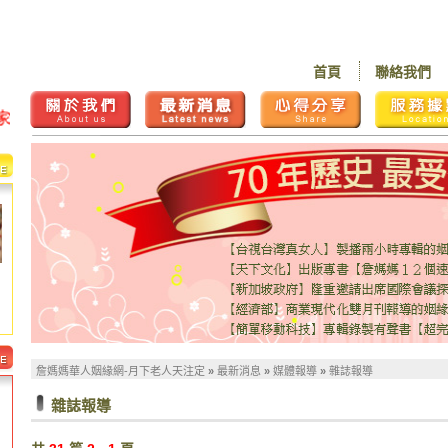
首頁
聯絡我們
詹媽媽華人姻緣網-月下老人天注定
»
最新消息
»
媒體報導
»
雜誌報導
雜誌報導