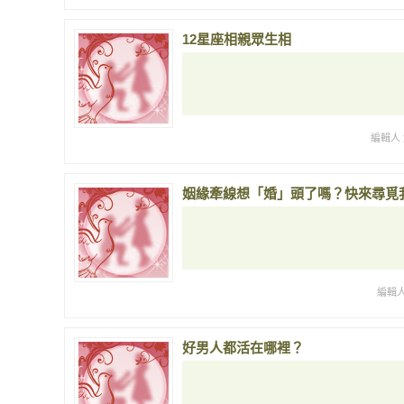
12星座相親眾生相
編輯人 
姻緣牽線想「婚」頭了嗎？快來尋覓
編輯人
好男人都活在哪裡？