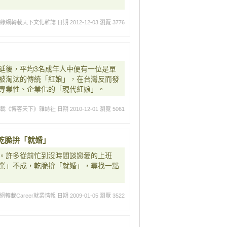
姻緣網轉載天下文化雜誌
日期 2012-12-03
瀏覽 3776
延後，平均3名成年人中便有一位是單
被淘汰的傳統「紅娘」，在台灣反而發
專業性、企業化的「現代紅娘」。
轉載《博客天下》雜誌社
日期 2010-12-01
瀏覽 5061
乾脆拚「就婚」
。許多從前忙到沒時間談戀愛的上班
業」不成，乾脆拚「就婚」，尋找一點
轉載Career就業情報
日期 2009-01-05
瀏覽 3522