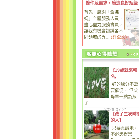
條件及需求，締造良好姻緣
首先，感謝「詹媽
媽」全體服務人員，
盡心盡力服務會員，
讓我有機會認識各不
同領域的異...
(
詳全文
)
《19歲就來報
名,
好的緣分不需
要催促。 但父
母早一點為孩
子...
2026-07-21
【改了三次時
的人】
只要真誠地，
不必患得患