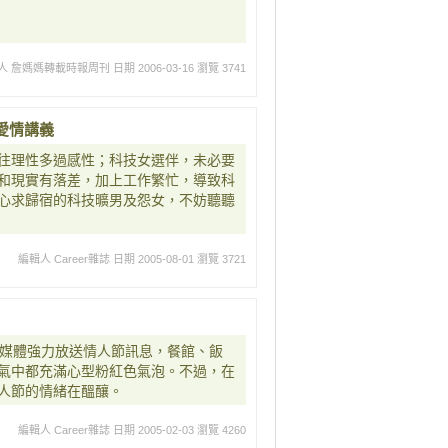
人 詹媽媽轉載時報周刊
日期 2006-03-16
瀏覽 3741
愛情講義
往理性多過感性；科技女選伴，未必要
和現實有落差，加上工作繁忙，導致科
心求歸宿的科技曠男及怨女，不妨聽聽
編輯人 Career雜誌
日期 2005-08-01
瀏覽 3721
大媒體強力放送情人節訊息，餐館、飯
氣中都充滿心型粉紅色氣泡。不過，在
人節的情緒在醞釀。
編輯人 Career雜誌
日期 2005-02-03
瀏覽 4260