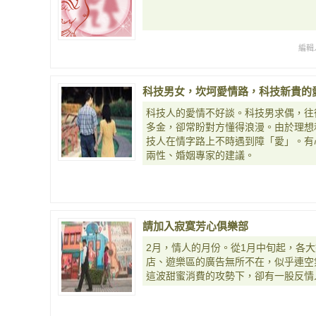
編輯
科技男女，坎坷愛情路，科技新貴的
科技人的愛情不好談。科技男求偶，往
多金，卻常盼對方懂得浪漫。由於理想
技人在情字路上不時遇到障「愛」。有
兩性、婚姻專家的建議。
請加入寂寞芳心俱樂部
2月，情人的月份。從1月中旬起，各
店、遊樂區的廣告無所不在，似乎連空
這波甜蜜消費的攻勢下，卻有一股反情