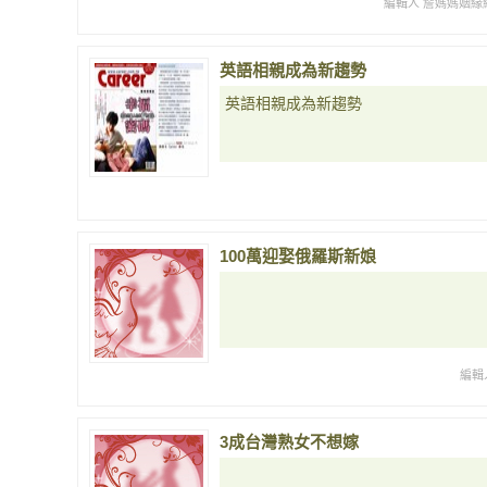
編輯人 詹媽媽姻緣網
英語相親成為新趨勢
英語相親成為新趨勢
100萬迎娶俄羅斯新娘
編輯
3成台灣熟女不想嫁