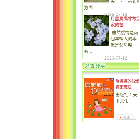
失，，，來到
方面...
2026-07-18
月黑風高才敢
家的苦
雖然感情是兩
個年輕人的事
但是父母親
有...
2026-07-12
詹媽媽的12
速配魔法
出版社：天
下文化