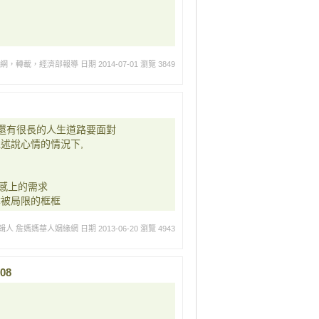
緣網，轉載，經濟部報導
日期 2014-07-01
瀏覽 3849
然還有很長的人生道路要面對
述說心情的情況下,
,
感上的需求
本被局限的框框
輯人 詹媽媽華人姻緣網
日期 2013-06-20
瀏覽 4943
08