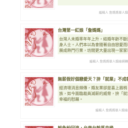
編輯人 詹媽媽華人
台灣第一紅娘「詹媽媽」
台灣人未婚率年年上升，結婚年齡不斷
身人士。人們本以為會隨著自由戀愛而
展成熱門行業，坊間更大量出現一家家
編輯人 詹媽媽華人姻緣網
無薪假好個戀愛天？拚「就業」不成
經濟壞消息頻傳，婚友業卻是喜上眉梢
族，如今面臨裁員減薪的威脅，拚「就
幸福的慰藉。
編輯人 詹媽媽華人姻緣網
鮭魚紛回流，台商台幹覓良緣