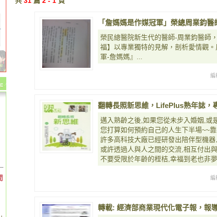
共
31
篇
2 - 1
頁
「詹媽媽是作媒冠軍」榮總周業鈞醫
榮民總醫院新生代的醫師-周業鈞醫師
福】以專業獨特的見解，剖析愛情觀。
軍-詹媽媽』...
編
翻轉長照新思維，LifePlus熟年誌
邁入熟齡之後,如果您從未步入婚姻,或
您打算如何預約自己的人生下半場~~靠
許多高科技大廠已經研發出陪伴型機器人
或許透過人與人之間的交流,相互付出與
不要受限於年齡的桎桔,幸福到老也非夢
間
編
轉載: 經濟部商業現代化電子報，報導