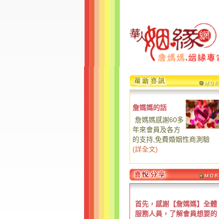
詹媽媽的話
詹媽媽感謝60多
年來會員及各方
的支持,免費婚姻性商測驗
(
詳全文
)
首先，感謝【詹媽媽】全體
服務人員，了解會員想要的