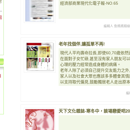
對
經濟部商業現代化電子報-NO.65
回
編輯人 詹媽媽姻
老年找個伴,讓孤單不再!
現代人平均壽命拉長,即使60,70歲依
在面對子女忙碌,甚至沒有家人朋友可以
心理的壓力經常造成身體的病痛。
老年人除了必須自己提升交友能力之外
個
家人以及社會大眾也應該多多體會其情
以支持取代偏見,鼓勵獨居老人走出原
編
天下文化雜誌-寒冬中，談場戀愛吧20