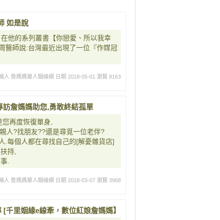
師 如是說
，在他的系列叢書【你戀愛、所以我幸
周醫師說:台灣最近出現了一位『作媒冠
輯人 詹媽媽華人姻緣網
日期 2018-05-01
瀏覽 8163
，專訪詹媽媽助您,勇敢終結孤單
是您再度恢復單身,
親人?找朋友??還是尋覓一位老伴?
.每個人都在尋找自己的[解憂雜貨店]
扶持,
事.
輯人 詹媽媽華人姻緣網
日期 2018-03-07
瀏覽 3968
 [千里姻緣e線牽，數位紅娘詹媽媽】