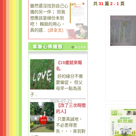
共
31
篇
2 - 1
頁
雖然還沒找到自己心
儀的另一伴； 但我
想應該是緣份未到
吧！ 賴姐的用心，
真的感...
(
詳全文
)
《19歲就來報
名,
好的緣分不需
要催促。 但父
母早一點為孩
子...
2026-07-21
【改了三次時間
的人】
只要真誠地，
不必患得患
失，，，來到對