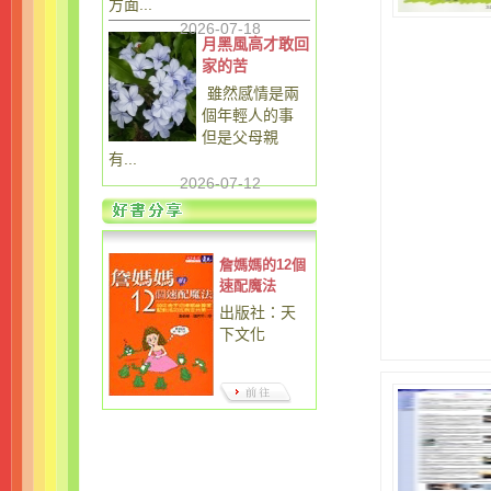
方面...
2026-07-18
月黑風高才敢回
家的苦
雖然感情是兩
個年輕人的事
但是父母親
有...
2026-07-12
詹媽媽的12個
速配魔法
出版社：天
下文化