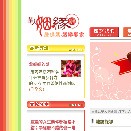
詹媽媽的話
詹媽媽感謝60多
年來會員及各方
的支持,免費婚姻性商測驗
(
詳全文
)
詹媽媽華人姻緣網-月下老
雜誌報導
這邊的女生條件都相當不
錯；學經歷不錯的也一堆