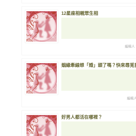
12星座相親眾生相
編輯人 
姻緣牽線想「婚」頭了嗎？快來尋覓
編輯人
好男人都活在哪裡？