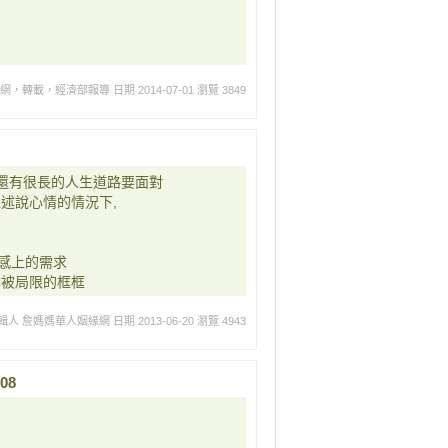
緣網，轉載，經濟部報導
日期 2014-07-01
瀏覽 3849
然還有很長的人生道路要面對
述說心情的情況下,
,
感上的需求
本被局限的框框
輯人 詹媽媽華人姻緣網
日期 2013-06-20
瀏覽 4943
08