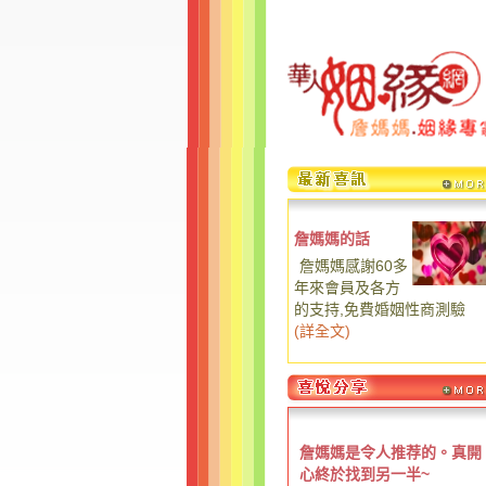
詹媽媽的話
詹媽媽感謝60多
年來會員及各方
的支持,免費婚姻性商測驗
(
詳全文
)
詹媽媽是令人推荐的。真開
心終於找到另一半~