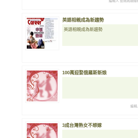
編輯人 詹媽媽姻緣網
英語相親成為新趨勢
英語相親成為新趨勢
100萬迎娶俄羅斯新娘
編輯
3成台灣熟女不想嫁