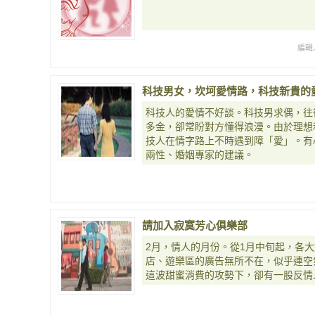
編輯
科技男女，坎坷愛情路，科技新貴的
科技人的愛情不好談。科技男求偶，往
多金，卻常盼對方懂得浪漫。由於理想
技人在情字路上不時遇到障「愛」。有
兩性、婚姻專家的建議。
請加入寂寞芳心俱樂部
2月，情人的月份。從1月中旬起，各
店、遊樂區的廣告無所不在，似乎連空
這波甜蜜消費的攻勢下，卻有一股反情