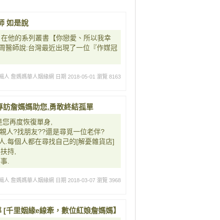
師 如是說
，在他的系列叢書【你戀愛、所以我幸
周醫師說:台灣最近出現了一位『作媒冠
輯人 詹媽媽華人姻緣網
日期 2018-05-01
瀏覽 8163
，專訪詹媽媽助您,勇敢終結孤單
是您再度恢復單身,
親人?找朋友??還是尋覓一位老伴?
.每個人都在尋找自己的[解憂雜貨店]
扶持,
事.
輯人 詹媽媽華人姻緣網
日期 2018-03-07
瀏覽 3968
 [千里姻緣e線牽，數位紅娘詹媽媽】