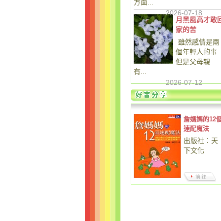
方面...
2026-07-18
月黑風高才敢
家的苦
雖然感情是兩
個年輕人的事
但是父母親
有...
2026-07-12
詹媽媽的12
速配魔法
出版社：天
下文化