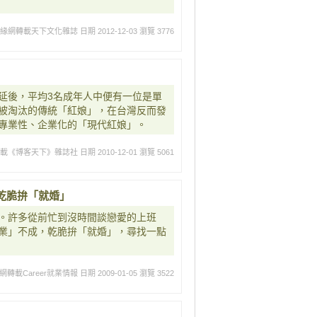
姻緣網轉載天下文化雜誌
日期 2012-12-03
瀏覽 3776
延後，平均3名成年人中便有一位是單
被淘汰的傳統「紅娘」，在台灣反而發
專業性、企業化的「現代紅娘」。
轉載《博客天下》雜誌社
日期 2010-12-01
瀏覽 5061
乾脆拚「就婚」
。許多從前忙到沒時間談戀愛的上班
業」不成，乾脆拚「就婚」，尋找一點
轉載Career就業情報
日期 2009-01-05
瀏覽 3522