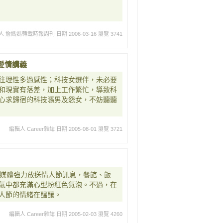
人 詹媽媽轉載時報周刊
日期 2006-03-16
瀏覽 3741
愛情講義
往理性多過感性；科技女選伴，未必要
和現實有落差，加上工作繁忙，導致科
心求歸宿的科技曠男及怨女，不妨聽聽
編輯人 Career雜誌
日期 2005-08-01
瀏覽 3721
大媒體強力放送情人節訊息，餐館、飯
氣中都充滿心型粉紅色氣泡。不過，在
人節的情緒在醞釀。
編輯人 Career雜誌
日期 2005-02-03
瀏覽 4260