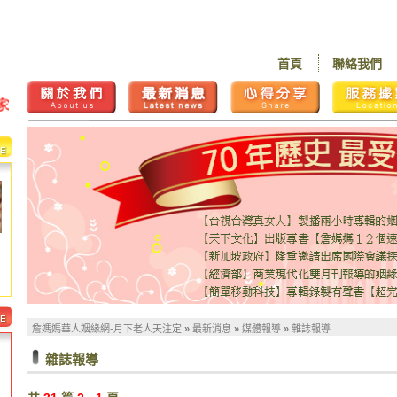
首頁
聯絡我們
詹媽媽華人姻緣網-月下老人天注定
»
最新消息
»
媒體報導
»
雜誌報導
雜誌報導