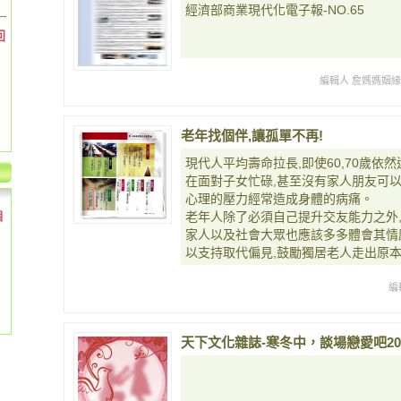
經濟部商業現代化電子報-NO.65
回
編輯人 詹媽媽姻
老年找個伴,讓孤單不再!
現代人平均壽命拉長,即使60,70歲依
在面對子女忙碌,甚至沒有家人朋友可以
心理的壓力經常造成身體的病痛。
個
老年人除了必須自己提升交友能力之外
家人以及社會大眾也應該多多體會其情
以支持取代偏見,鼓勵獨居老人走出原
編
天下文化雜誌-寒冬中，談場戀愛吧20