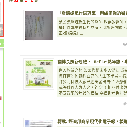
共
31
篇
2 - 1
頁
「詹媽媽是作媒冠軍」榮總周業鈞醫
榮民總醫院新生代的醫師-周業鈞醫師
福】以專業獨特的見解，剖析愛情觀。
軍-詹媽媽』...
編
翻轉長照新思維，LifePlus熟年誌
邁入熟齡之後,如果您從未步入婚姻,或
您打算如何預約自己的人生下半場~~靠
許多高科技大廠已經研發出陪伴型機器人
或許透過人與人之間的交流,相互付出與
不要受限於年齡的桎桔,幸福到老也非夢
間
編
轉載: 經濟部商業現代化電子報，報導
對