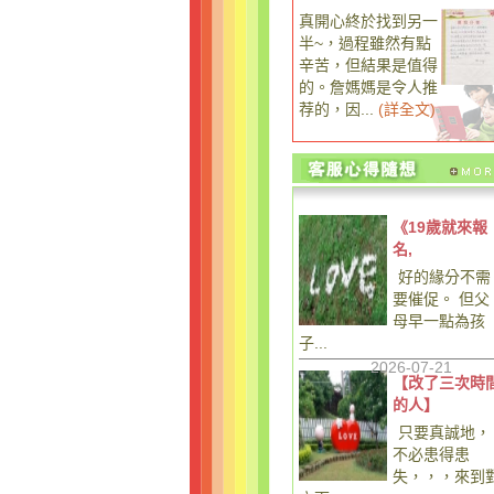
真開心終於找到另一
半~，過程雖然有點
辛苦，但結果是值得
的。詹媽媽是令人推
荐的，因...
(
詳全文
)
《19歲就來報
名,
好的緣分不需
要催促。 但父
母早一點為孩
子...
2026-07-21
【改了三次時
的人】
只要真誠地，
不必患得患
失，，，來到