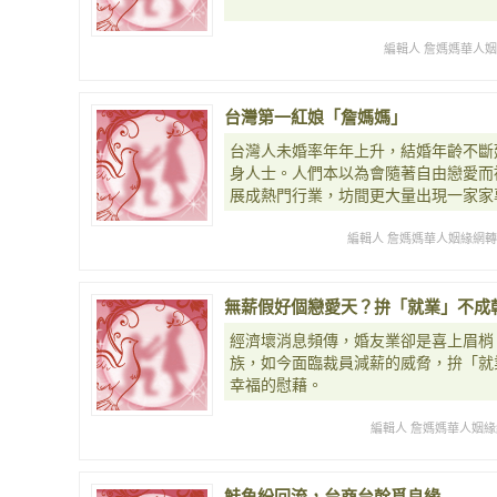
編輯人 詹媽媽華人
台灣第一紅娘「詹媽媽」
台灣人未婚率年年上升，結婚年齡不斷
身人士。人們本以為會隨著自由戀愛而
展成熱門行業，坊間更大量出現一家家
編輯人 詹媽媽華人姻緣網
無薪假好個戀愛天？拚「就業」不成
經濟壞消息頻傳，婚友業卻是喜上眉梢
族，如今面臨裁員減薪的威脅，拚「就
幸福的慰藉。
編輯人 詹媽媽華人姻緣網
鮭魚紛回流，台商台幹覓良緣