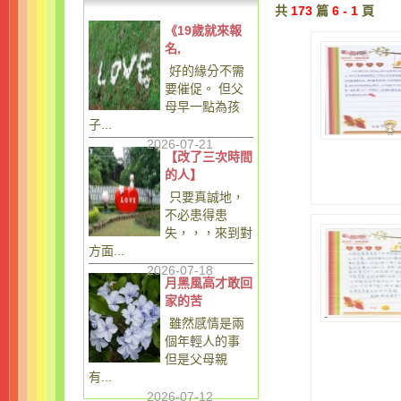
共
173
篇
6 - 1
頁
《19歲就來報
名,
好的緣分不需
要催促。 但父
母早一點為孩
子...
2026-07-21
【改了三次時間
的人】
只要真誠地，
不必患得患
失，，，來到對
方面...
2026-07-18
月黑風高才敢回
家的苦
雖然感情是兩
個年輕人的事
但是父母親
有...
2026-07-12