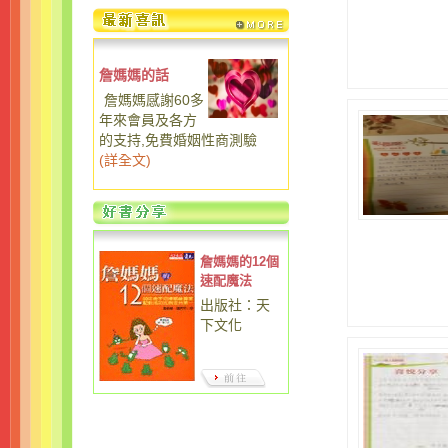
詹媽媽的話
詹媽媽感謝60多
年來會員及各方
的支持,免費婚姻性商測驗
(
詳全文
)
詹媽媽的12個
速配魔法
出版社：天
下文化