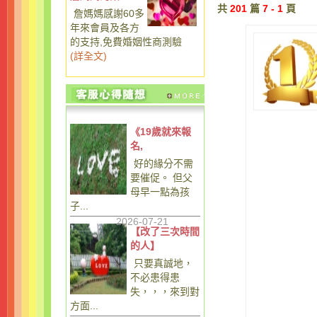
共
201
篇
7 - 1
頁
詹媽媽感謝60多
年來會員及各方
的支持,免費婚姻性商測驗
(
詳全文
)
《19歲就來報
名,
好的緣分不需
要催促。 但父
母早一點為孩
子...
2026-07-21
【改了三次時間
的人】
只要真誠地，
不必患得患
失，，，來到對
方面...