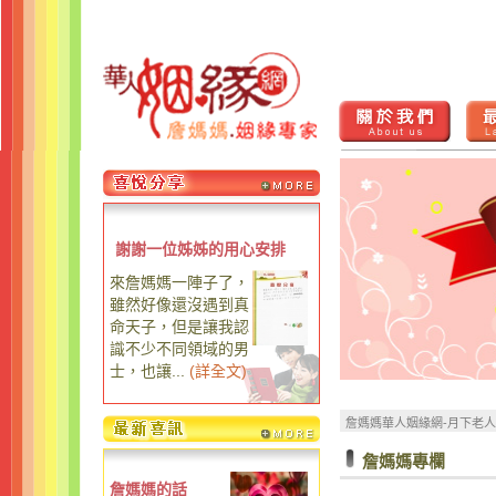
謝謝一位姊姊的用心安排
來詹媽媽一陣子了，
雖然好像還沒遇到真
命天子，但是讓我認
識不少不同領域的男
士，也讓...
(
詳全文
)
詹媽媽華人姻緣網-月下老
詹媽媽專欄
詹媽媽的話