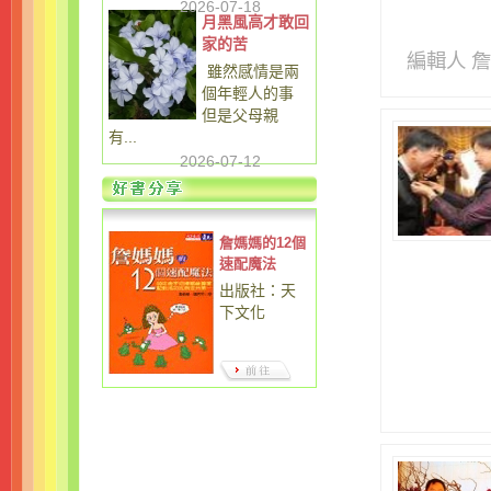
2026-07-18
月黑風高才敢回
家的苦
編輯人 
雖然感情是兩
個年輕人的事
但是父母親
有...
2026-07-12
詹媽媽的12個
速配魔法
出版社：天
下文化