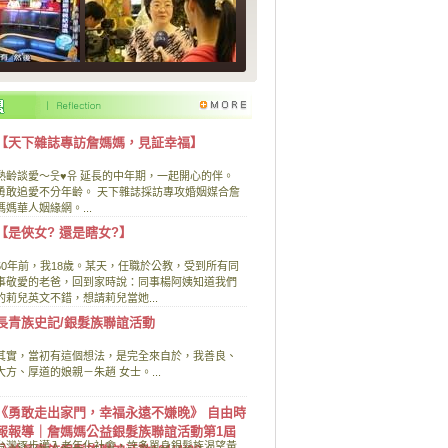
【天下雜誌專訪詹媽媽，見証幸福】
熟齡談愛～웃♥유 延長的中年期，一起開心的伴。
勇敢追愛不分年齡。 天下雜誌採訪專攻婚姻媒合詹
媽媽華人姻緣網。...
【是俠女? 還是瞎女?】
50年前，我18歲。某天，任職於公教，受到所有同
事敬愛的老爸，回到家時說：同事楊阿姨知道我們
的莉兒英文不錯，想請莉兒當她...
長青族史記/銀髮族聯誼活動
其實，當初有這個想法，是完全來自於，我善良、
大方、厚道的娘親－朱趙 女士。...
《勇敢走出家門，幸福永遠不嫌晚》 自由時
報報導｜詹媽媽公益銀髮族聯誼活動第1屆
台灣逐步邁入老年化社會，許多單身銀髮族渴望黃