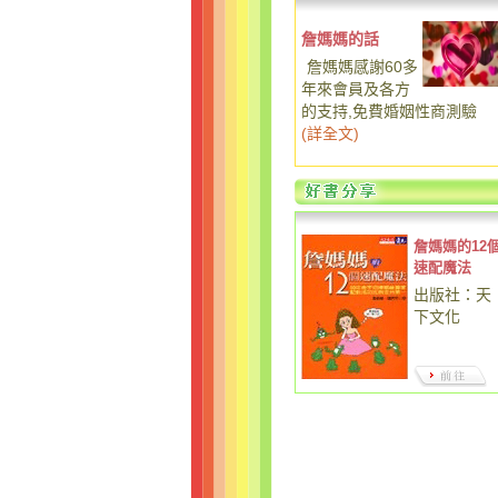
詹媽媽的話
詹媽媽感謝60多
年來會員及各方
的支持,免費婚姻性商測驗
(
詳全文
)
詹媽媽的12
速配魔法
出版社：天
下文化