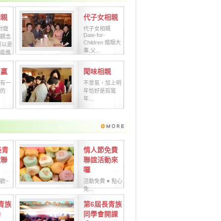
相親
代子女相親
對寵
代子女相親
Date-for-
觀念
Children 婚姻大
可以是
事,父...
能進
會贏
聞味相親
有一
不景氣，加上明
的
年恰好是孤鸞
年...
長青
情人節免費
歡聯
聯誼活動來
囉
歡~
活動免費 ♥ 點心
免...
青族
第6屆長青族
動
同學會開課