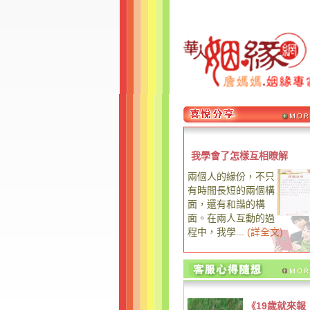
我學會了怎樣互相暸解
兩個人的緣份，不只
有時間長短的兩個構
面，還有和諧的構
面。在兩人互動的過
程中，我學...
(
詳全文
)
《19歲就來報