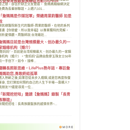
公益長青族銀髮族聯誼活動101/4/28
昏之戀，卻苦於缺乏交友管道， 詹媽媽姻緣網決定
免費為長輩辦聯誼。上週六101...
「詹媽媽是作媒冠軍」榮總周業鈞醫師 如是
說
榮民總醫院新生代的醫師-周業鈞醫師，在他的系列
叢書【你戀愛、所以我幸福】以專業獨特的見解，
剖析愛情觀。周醫師說:台灣最近...
詹媽媽目前是台灣規模最大、创办最久的一
家姻缘机构（婚介）
“詹妈妈”，目前是台湾规模最大、创办最久的一家姻
缘机构（婚介）。“詹妈妈”品牌由詹廖玉珠女士56年
前一手创下，如今，接棒...
翻轉長照新思維，LifePlus熟年誌，專訪詹
媽媽助您,勇敢終結孤單
邁入熟齡之後,如果您從未步入婚姻,或是您再度恢復
單身, 您打算如何預約自己的人生下半場~~靠親人?
找朋友??還是尋覓一位...
「新聞挖挖哇」邀請【詹媽媽】錄製「長青
族聯誼」
新聞挖挖哇：長青族銀髮族的感情世界~...