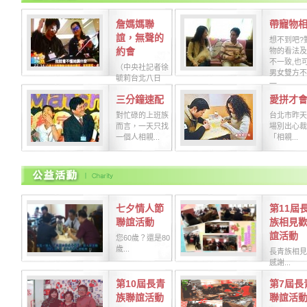
詹媽媽聯
帶寵物
誼，無聲的
想不到吧?
約會
物的看法及
不一致,也
（中央社記者徐
男女雙方不
毓莉台北八日
一...
電）擔心相親時
三分鐘速配
愛拼才
口才不佳、容易
緊張？...
對忙碌的上班族
台北市昨天
而言，一天只找
場別出心裁
一個人相親...
「相親...
七夕情人節
第11屆
聯誼活動
族相見
誼活動
您60歲？還是80
歲...
長青族相見
感謝...
第10屆長青
第7屆長
族聯誼活動
聯誼活