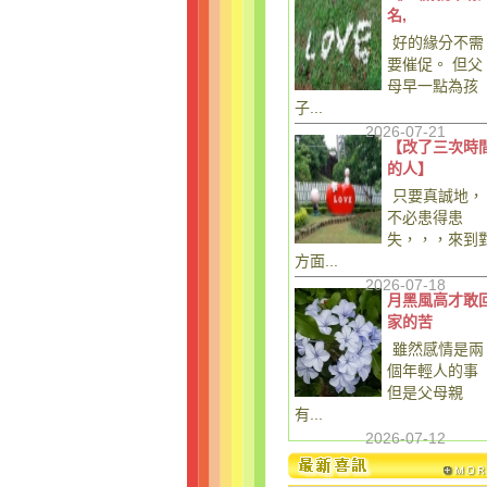
名,
好的緣分不需
要催促。 但父
母早一點為孩
子...
2026-07-21
【改了三次時
的人】
只要真誠地，
不必患得患
失，，，來到
方面...
2026-07-18
月黑風高才敢
家的苦
雖然感情是兩
個年輕人的事
但是父母親
有...
2026-07-12