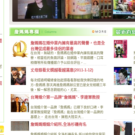
間
詹媽媽在婚仲業內擁有最高的聲譽，也是全
台灣促成最多佳侶的業者
在台灣，無疑的，詹媽媽在婚仲業內擁有最高的聲
譽，相當低的負面評論，就網路、平面媒體、口耳
相傳等所有傳播媒介予以綜合評估，...
對
丈母娘看女婿越看越滿意(2011-1-12)
每次經過明曜總會抬起頭看看那給我快樂回憶的地
回
方~詹媽媽 那天再進詹媽媽辦公室已是女兒相親三年
後，解一解思念劉姐的心，尤其...
台灣婚介第一品牌“詹媽媽”- 李建軍教授
台灣婚介第一品牌『詹媽媽』已積下良好口碑，李
建軍教授期望『詹媽媽』能在台灣婚介第一品牌的
基礎上， 走出台灣，擁抱大陸巨大...
詹媽媽婚姻介紹所,全洛杉磯有名
詹媽媽婚姻介紹所,全洛杉磯有名,所以給你寫信是因