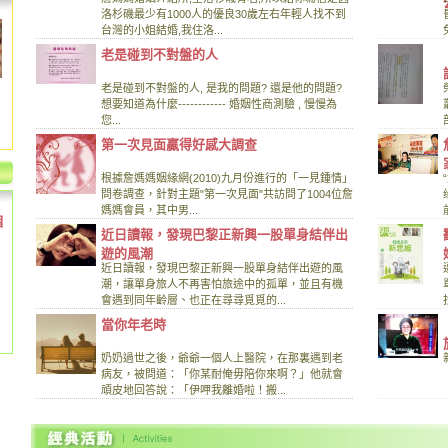
洛杉磯最少有1000人的優良30歲左右年輕人找不到
台灣的小姐結婚,我住洛...
老是碰到不對盤的人
老是碰到不對盤的人, 是我的問題? 還是他的問題?
想要知道為什麼------------ 婚姻性商測驗 , 慢慢為
您...
第一次見面贏得好感大調查
根據詹媽媽姻緣網(2010)九月份進行的「一見鍾情」
問卷調查，針對主題"第一次見面"共訪問了1004位詹
媽媽會員，其中男...
個
近日讀報，發現巴黎正新興一股單身結伴出
遊的風潮
近日讀報，發現巴黎正新興一股單身結伴出遊的風
潮，讓單身旅人不再害怕旅途中的孤單，並且有機
會遇到同年齡層、也正在尋尋覓覓的...
當你年老時
奶奶過世之後，爺爺一個人上醫院，在那裏遇到老
病友，被問道：「你某耐俺毋陪你來啊？」他就會
頑皮地回答說：「伊呷我離婚啦！搬...