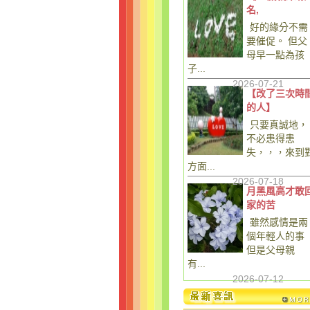
名,
好的緣分不需
要催促。 但父
母早一點為孩
子...
2026-07-21
【改了三次時
的人】
只要真誠地，
不必患得患
失，，，來到
方面...
2026-07-18
月黑風高才敢
家的苦
雖然感情是兩
個年輕人的事
但是父母親
有...
2026-07-12