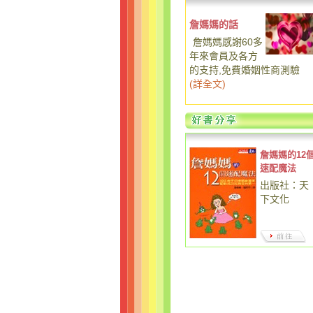
詹媽媽的話
詹媽媽感謝60多
年來會員及各方
的支持,免費婚姻性商測驗
(
詳全文
)
詹媽媽的12
速配魔法
出版社：天
下文化