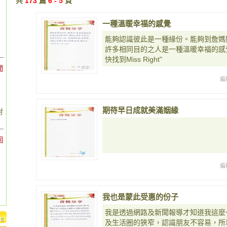
共
173
篇
6 - 5
頁
一種溫暖幸福的感覺
能夠認識彼此是一種緣份。能夠到詹媽
許多相同目的之人是一種溫暖幸福的感
快找到Miss Right"
間
編
期待早日成就美滿姻緣
對
回
編
我也是蒙此受惠的份子
我是透過網路及新聞報導才知道我這麼
及生活圈的狹窄，認識朋友不容易，所