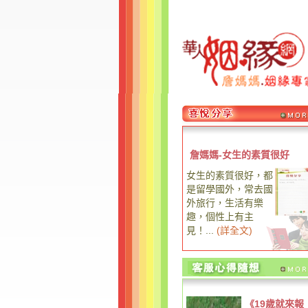
詹媽媽-女生的素質很好
女生的素質很好，都
是留學國外，常去國
外旅行，生活有樂
趣，個性上有主
見！...
(
詳全文
)
《19歲就來報