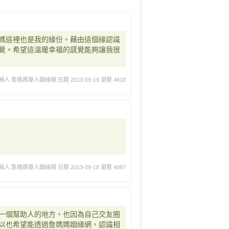
媽這裡也是我的緣份。藉由這個緣認識
覺。希望這溫暖幸福的感覺能夠讓我很
輯人 詹媽媽華人姻緣網
日期 2013-09-19
瀏覽 4818
輯人 詹媽媽華人姻緣網
日期 2013-09-18
瀏覽 4867
一個幫助人的地方，也因為自己交友圈
以也希望能透過詹媽媽姻緣網，認識相