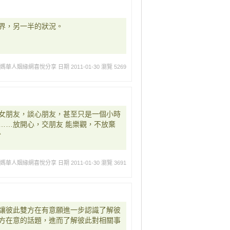
界，另一半的狀況。
媽媽華人姻緣網喜悅分享
日期 2011-01-30
瀏覽 5269
女朋友，談心朋友，甚至只是一個小時
……放開心，交朋友 能樂觀，不放棄
^
媽媽華人姻緣網喜悅分享
日期 2011-01-30
瀏覽 3691
讓彼此雙方在有意願進一步認識了解彼
方在意的話題，進而了解彼此對相關事