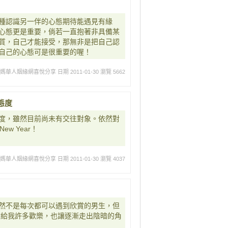
種認識另一伴的心態期待能遇見有緣
心態更是重要，倘若一直抱著非具備某
質，自己才能接受，那無非是把自己認
自己的心態可是很重要的喔！
媽媽華人姻緣網喜悅分享
日期 2011-01-30
瀏覽 5662
態度
度，雖然目前尚未有交往對象。依然對
New Year！
媽媽華人姻緣網喜悅分享
日期 2011-01-30
瀏覽 4037
然不是每次都可以遇到欣賞的男生，但
帶給我許多歡樂，也讓逐漸走出陰暗的角