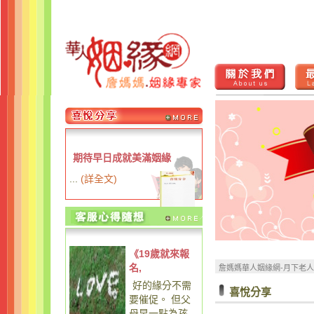
期待早日成就美滿姻緣
...
(
詳全文
)
《19歲就來報
名,
詹媽媽華人姻緣網-月下老
好的緣分不需
喜悅分享
要催促。 但父
母早一點為孩