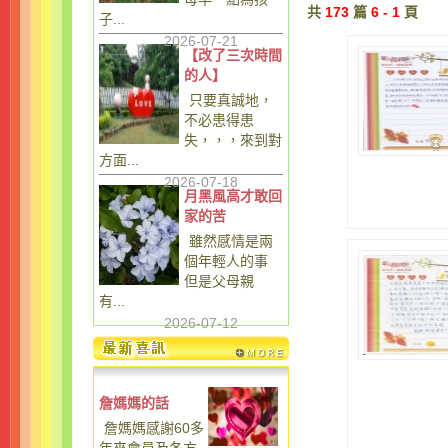
共
173
篇
6 - 1
頁
子...
2026-07-21
【改了三次時間
的人】
只要真誠地，
不必患得患
失，，，來到對
方面...
2026-07-18
月黑風高才敢回
家的苦
雖然感情是兩
個年輕人的事
但是父母親
有...
2026-07-12
詹媽媽的話
詹媽媽感謝60多