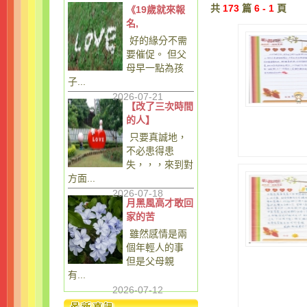
共
173
篇
6 - 1
頁
《19歲就來報
名,
好的緣分不需
要催促。 但父
母早一點為孩
子...
2026-07-21
【改了三次時間
的人】
只要真誠地，
不必患得患
失，，，來到對
方面...
2026-07-18
月黑風高才敢回
家的苦
雖然感情是兩
個年輕人的事
但是父母親
有...
2026-07-12