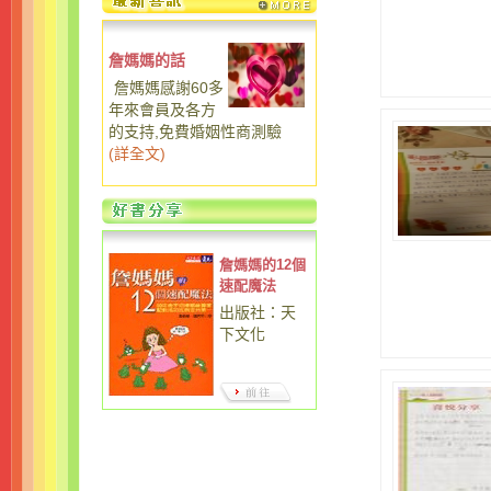
詹媽媽的話
詹媽媽感謝60多
年來會員及各方
的支持,免費婚姻性商測驗
(
詳全文
)
詹媽媽的12個
速配魔法
出版社：天
下文化