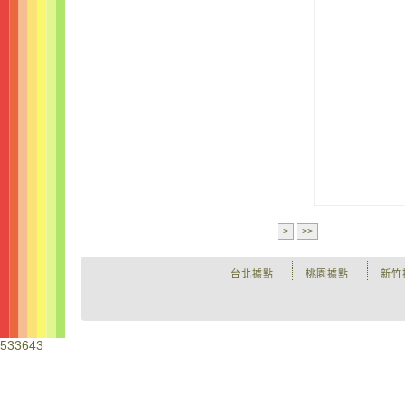
>
>>
台北據點
桃園據點
新竹
533643