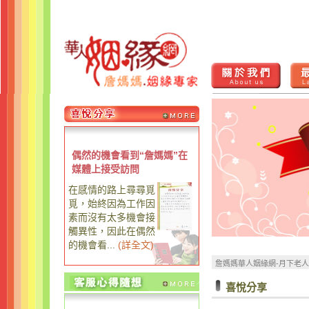
偶然的機會看到“詹媽媽”在
媒體上接受訪問
在感情的路上尋尋覓
覓，始終因為工作因
素而沒有太多機會接
觸異性，因此在偶然
的機會看...
(
詳全文
)
詹媽媽華人姻緣網-月下老
喜悅分享