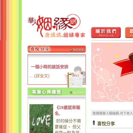
一個小時的談話安排
...
(
詳全文
)
《19歲就來報
名,
詹媽媽華人姻緣網-月下老
好的緣分不需
喜悅分享
要催促。 但父
母早一點為孩