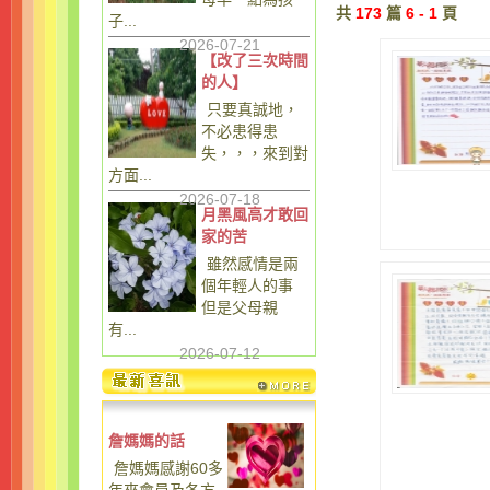
共
173
篇
6 - 1
頁
子...
2026-07-21
【改了三次時間
的人】
只要真誠地，
不必患得患
失，，，來到對
方面...
2026-07-18
月黑風高才敢回
家的苦
雖然感情是兩
個年輕人的事
但是父母親
有...
2026-07-12
詹媽媽的話
詹媽媽感謝60多