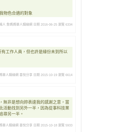
幫我物色合適的對象
輯人 詹媽媽華人姻緣網
日期 2016-06-25
瀏覽 6334
所有工作人員，但也許是緣份未到所以
媽華人姻緣網 喜悅分享
日期 2015-10-19
瀏覽 6614
，無非是想向妳表達我的感謝之意，當
此活動找到另外一半，因為從事科技業
追尋另一半。
媽華人姻緣網 喜悅分享
日期 2015-10-18
瀏覽 5933