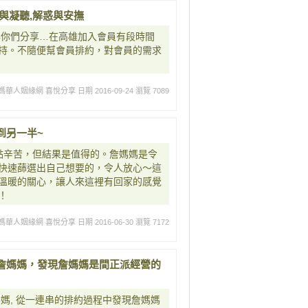
與凝聽,解惑與安撫
與你們分享…在高雄加入會員有段時間
持。不隨便幫會員排約，對會員的需求
媽華人姻緣網 喜悅分享
日期 2016-09-24
瀏覽 7089
到另一半~
點辛苦，但結果是值得的。詹媽媽是令
快速蒒選出自己想要的，令人放心～這
溫暖的關心，讓人來這裡有回家的感覺
！
媽華人姻緣網 喜悅分享
日期 2016-06-30
瀏覽 7172
詹媽媽，發現詹媽媽是間正派經營的
媽, 從一連串的排約過程中發現詹媽媽