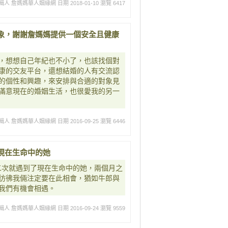
輯人 詹媽媽華人姻緣網
日期 2018-01-10
瀏覽 6417
象，謝謝詹媽媽提供一個安全且健康
，想想自己年紀也不小了，也該找個對
康的交友平台，還想結婚的人有交流認
的個性和興趣，來安排與合適的對象見
滿意現在的婚姻生活，也很愛我的另一
輯人 詹媽媽華人姻緣網
日期 2016-09-25
瀏覽 6446
現在生命中的她
二次就遇到了現在生命中的她，兩個月之
彷彿我倆注定要在此相會，猶如牛郎與
我們有機會相遇。
輯人 詹媽媽華人姻緣網
日期 2016-09-24
瀏覽 9559