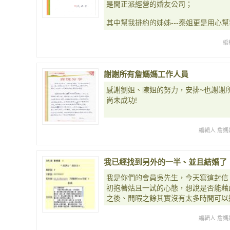
是間正派經營的婚友公司；
其中幫我排約的姊姊---秦姐更是用心
編
謝謝所有詹媽媽工作人員
感謝劉姐、陳姐的努力，安排~也謝謝
尚未成功!
編輯人 詹媽
我已經找到另外的一半、並且結婚了
我是你們的會員吳先生，今天寫這封信
初抱著姑且一試的心態，想說是否能藉
之後、閒暇之餘其實沒有太多時間可以
編輯人 詹媽