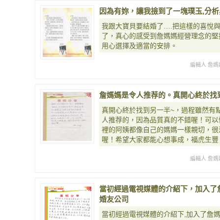
因為有妳，讓我撿到了一塊璞玉,分析
我跟大寶貝要結婚了….把這樣的喜悅
了，真心的感受到詹媽媽經營理念的堅
用心選擇及適當的安排。
編輯人 詹媽
詹媽媽是令人推荐的。真開心終於找
真開心終於找到另一半~，過程雖然有
人推荐的，因為品質真的不錯喔！可以
裡的阿姨都像自己的媽媽一樣親切，很
喔！希望大家都能心想事成，福虎生豐
編輯人 詹媽
當初經過電視媒體的介紹下，加入了
婚友公司
當初經過電視媒體的介紹下,加入了詹媽