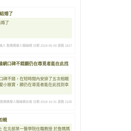
要結婚了
結婚了
輯人 詹媽媽華人姻緣網
日期 2019-05-09
瀏覽 1817
緣網口碑不錯願仍在尋覓者能在此找
口碑不錯，在短時間內安排了五次相親
愛小猴寶，願仍在尋覓者能在此找到幸
 詹媽媽華人姻緣網台南
日期 2018-10-31
瀏覽 2105
如親
士 在北部某一醫學院任職教授 於詹媽媽