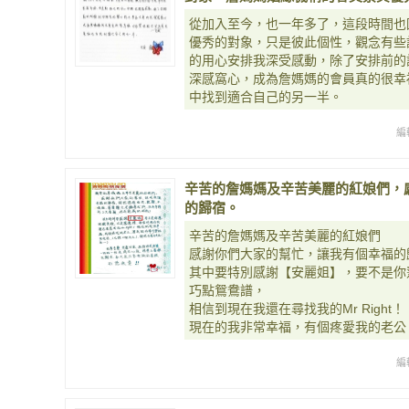
從加入至今，也一年多了，這段時間也
優秀的對象，只是彼此個性，觀念有些
的用心安排我深受感動，除了安排前的
深感窩心，成為詹媽媽的會員真的很幸
中找到適合自己的另一半。
編
辛苦的詹媽媽及辛苦美麗的紅娘們，
的歸宿。
辛苦的詹媽媽及辛苦美麗的紅娘們
感謝你們大家的幫忙，讓我有個幸福的
其中要特別感謝【安麗姐】，要不是你
巧點鴛鴦譜，
相信到現在我還在尋找我的Mr Right！
現在的我非常幸福，有個疼愛我的老公
編