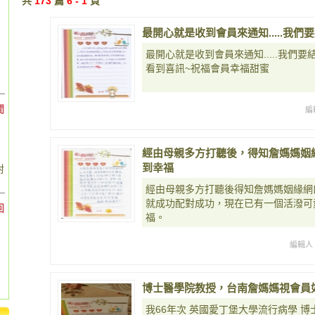
共
173
篇
6 - 1
頁
最開心就是收到會員來通知.....我們
最開心就是收到會員來通知.....我們要
看到喜訊~祝福會員幸福甜蜜
間
編
經由母親多方打聽後，得知詹媽媽姻
到幸福
對
經由母親多方打聽後得知詹媽媽姻緣網
就成功配對成功，現在已有一個活潑可
回
福。
編輯人
博士醫學院教授，台南詹媽媽視會員
我66年次 英國愛丁堡大學流行病學 博