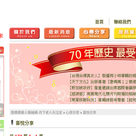
首頁
聯絡我們
詹
詹媽媽華人姻緣網-月下老人天注定
»
心得分享
»
喜悅分享
喜悅分享