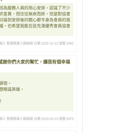
因為服務人員的用心安排，認識了不少
許差異，而往往無疾而終，但是對協會
討論到安排後的關心都令身為會員的我
福，也希望我能在這充滿優秀會員協會
輯人 詹媽媽華人姻緣網
日期 2015-10-12
瀏覽 5492
感謝你們大家的幫忙，讓我有個幸福
歸宿。
慧眼識英雄，
！
輯人 詹媽媽華人姻緣網
日期 2015-04-15
瀏覽 6979