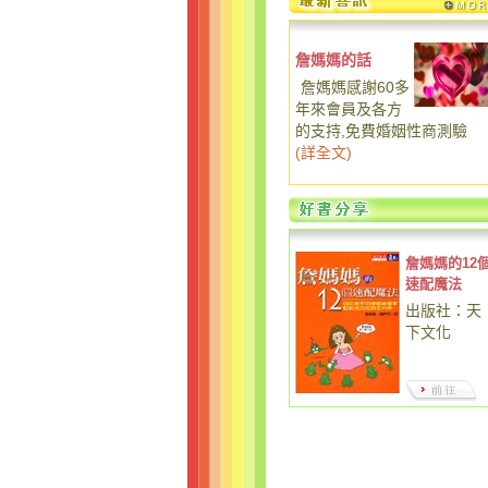
詹媽媽的話
詹媽媽感謝60多
年來會員及各方
的支持,免費婚姻性商測驗
(
詳全文
)
詹媽媽的12
速配魔法
出版社：天
下文化