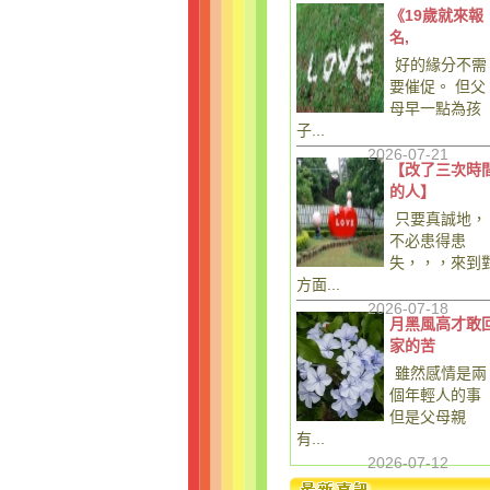
《19歲就來報
名,
好的緣分不需
要催促。 但父
母早一點為孩
子...
2026-07-21
【改了三次時
的人】
只要真誠地，
不必患得患
失，，，來到
方面...
2026-07-18
月黑風高才敢
家的苦
雖然感情是兩
個年輕人的事
但是父母親
有...
2026-07-12