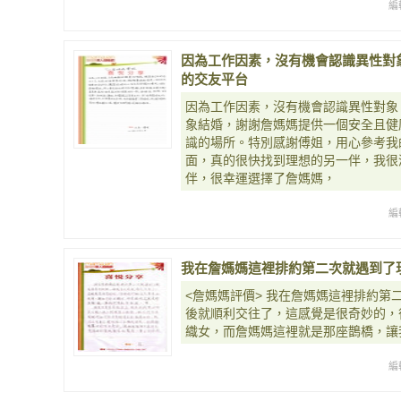
編
因為工作因素，沒有機會認識異性對
的交友平台
因為工作因素，沒有機會認識異性對象
象結婚，謝謝詹媽媽提供一個安全且健
識的場所。特別感謝傅姐，用心參考我
面，真的很快找到理想的另一伴，我很
伴，很幸運選擇了詹媽媽，
編
我在詹媽媽這裡排約第二次就遇到了
<詹媽媽評價> 我在詹媽媽這裡排約第
後就順利交往了，這感覺是很奇妙的，
織女，而詹媽媽這裡就是那座鵲橋，讓
編