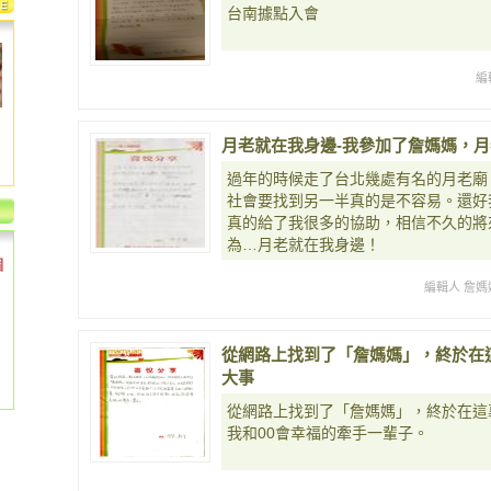
台南據點入會
編
月老就在我身邊-我參加了詹媽媽，
過年的時候走了台北幾處有名的月老廟
社會要找到另一半真的是不容易。還好
真的給了我很多的協助，相信不久的將
為…月老就在我身邊！
個
編輯人 詹媽
從網路上找到了「詹媽媽」，終於在
大事
從網路上找到了「詹媽媽」，終於在這
我和00會幸福的牽手一輩子。