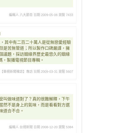
編輯人 八大節目
日期 2009-05-06
瀏覽 7433
』
人，其中有二百二十萬人是從無戀愛經驗
但是苦無管道；所以製作口碑嚴謹，擁
個議題，採訪姻緣界歷史最悠久的姻緣
媽媽，製播電視節目專輯。
載【華視新聞雜誌】專訪
日期 2009-03-31
瀏覽 5607
麼叫做味道對了？真的很難解釋，下午
當然不是身上的氣味，而是看看對方選
味道合不合。
編輯人 台視新聞
日期 2008-12-20
瀏覽 5384