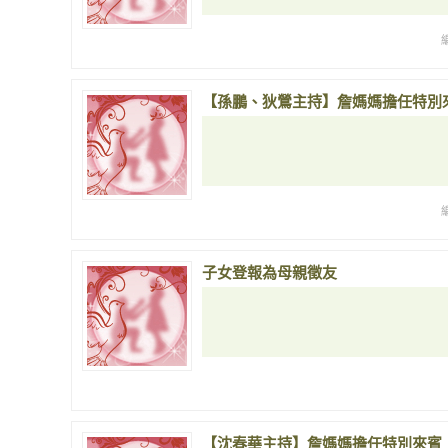
【孫鵬、狄鶯主持】詹媽媽擔任特別
子女登報為母親徵友
【沈春華主持】詹媽媽擔任特別來賓