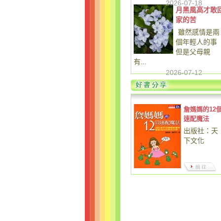
2026-07-18
月黑風高才敢
家的苦
雖然感情是兩
個年輕人的事
但是父母親
有...
2026-07-12
詹媽媽的12
速配魔法
出版社：天
下文化