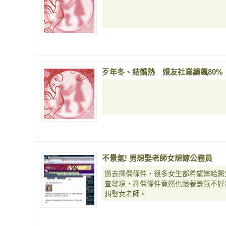
歹年冬、結婚熱 婚友社業績飆80%
不景氣! 男想娶老師女想嫁公務員
過去擇偶條件，很多女生都希望嫁給醫
查發現，擇偶條件竟然也跟著景氣不好
想娶女老師。