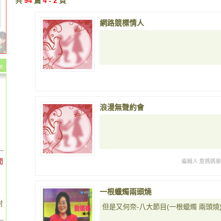
共
94
篇
4 - 2
頁
網路競標情人
浪漫無聲約會
間
編輯人 詹媽媽
一根蠟燭兩頭燒
對
但是又何奈-八大節目(一根蠟燭 兩頭燒