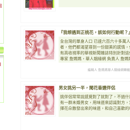
回
『我想遇到正桃花，該如何行動呢？
全台灣的單身人口 已達六百六十多萬
者，他們都渴望尋到一份甜美的感情，
有高收視率的華視新聞雜誌特別針對這
專家 詹媽媽，華人姻緣網 負責人 詹
個
編輯人 詹媽媽華人姻緣網轉
男女挑另一半，聞花香選伴侶
挑伴侶常常說感覺對了就對了，不過什
有一群未婚男女，用味道來認識對方，
擇花朵散發出來的味道，和自己喜歡的