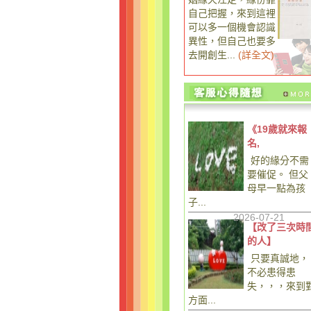
自己把握，來到這裡
可以多一個機會認識
異性，但自己也要多
去開創生...
(
詳全文
)
《19歲就來報
名,
好的緣分不需
要催促。 但父
母早一點為孩
子...
2026-07-21
【改了三次時
的人】
只要真誠地，
不必患得患
失，，，來到
方面...