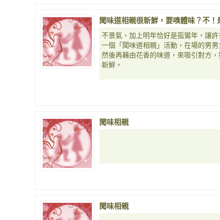
聞味道相親很新鮮，要嗅體味？不！
不景氣，加上明年恰好是孤鸞年，讓許
一個「聞味道相親」活動，在場的男男
然後再藉由花香的味道，來吸引對方，
新鮮。
聞味相親
聞味相親