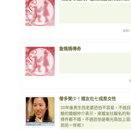
編輯人
詹媽媽傳奇
僧多粥少！婚友社七成是女性
20年後男生找老婆恐怕不容易，不過目
驗的婚姻仲介表示，來婚友社報名的有
條件都不錯，不過恐怕是眼光高加上容
到另一伴呢！