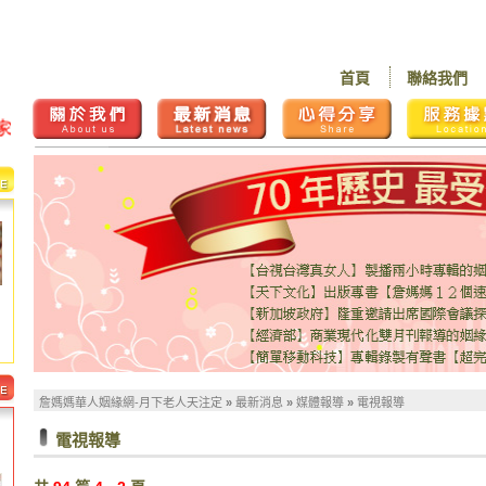
首頁
聯絡我們
詹媽媽華人姻緣網-月下老人天注定
»
最新消息
»
媒體報導
»
電視報導
電視報導