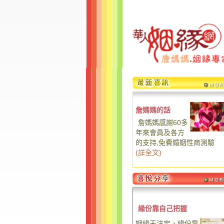
詹媽媽的話
詹媽媽感謝60多
年來會員及各方
的支持,免費婚姻性商測驗
(
詳全文
)
緣份靠自己把握
姻緣天注定，緣份靠