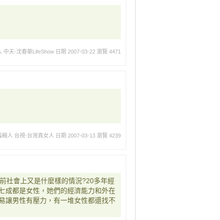
 中天-沈春華LifeShow
日期 2007-03-22
瀏覽 4471
編輯人 台視-台灣真女人
日期 2007-03-13
瀏覽 4239
前社會上又是什麼樣的情況?20多年經
七成都是女性，她們的經濟能力和外在
易讓男性有壓力，有一堆女性都還找不