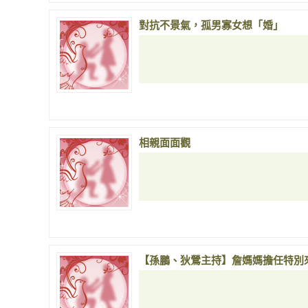
對抗不景氣，孤男寡女想「婚」
相親面面觀
【孫鵬、狄鶯主持】詹媽媽擔任特別