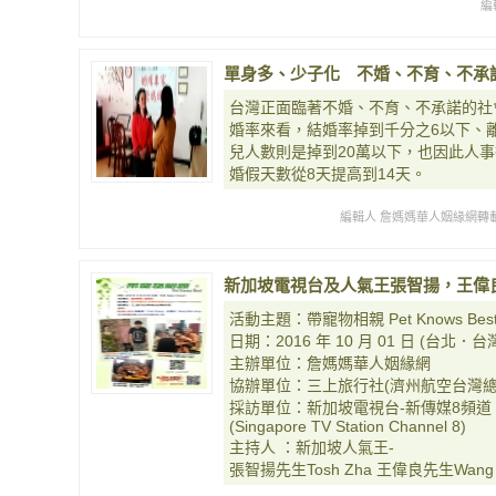
編
單身多、少子化 不婚、不育、不承諾「
台灣正面臨著不婚、不育、不承諾的社
婚率來看，結婚率掉到千分之6以下、離
兒人數則是掉到20萬以下，也因此人
婚假天數從8天提高到14天。
編輯人 詹媽媽華人姻緣網轉載
新加坡電視台及人氣王張智揚，王偉
活動主題：帶寵物相親 Pet Knows Bes
日期：2016 年 10 月 01 日 (台北．台灣 Ta
主辦單位：詹媽媽華人姻緣網
協辦單位：三上旅行社(濟州航空台灣總
採訪單位：新加坡電視台-新傳媒8頻道
(Singapore TV Station Channel 8)
主持人 ：新加坡人氣王-
張智揚先生Tosh Zha 王偉良先生Wang W