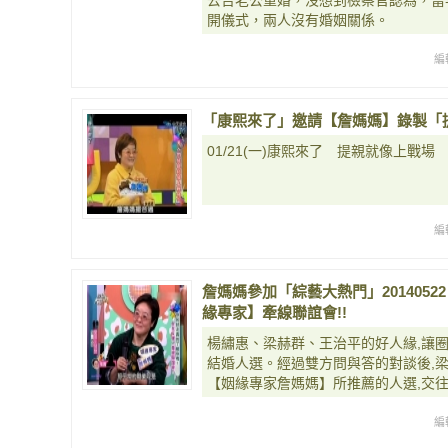
去告老公重婚，沒想到檢察官認為，當
開儀式，兩人沒有婚姻關係。
編
「康熙來了」邀請【詹媽媽】錄製「提親就
01/21(一)康熙來了 提親就像上戰場
編
詹媽媽參加「綜藝大熱門」2014052
緣專家】牽線聯誼會!!
楊繡惠、梁赫群、王治平的好人緣,讓
結婚人選。經過雙方問與答的對談後,梁
【姻緣專家詹媽媽】所推薦的人選,交
編