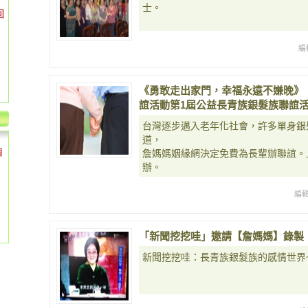
士。
回
編
《勇敢走出家門，幸福永遠不嫌晚》
誼活動第1屆公益長青族銀髮族聯誼活動10
台灣逐步邁入老年化社會，許多單身銀
道，
個
詹媽媽姻緣網決定免費為長輩辦聯誼。上週
辦。
編
「新聞挖挖哇」邀請【詹媽媽】錄製
新聞挖挖哇：長青族銀髮族的感情世界