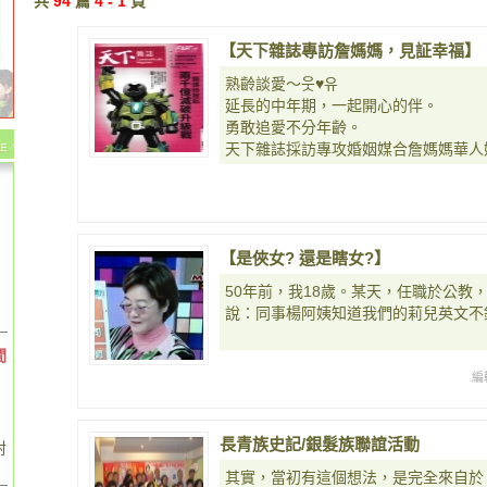
共
94
篇
4 - 1
頁
【天下雜誌專訪詹媽媽，見証幸福】
熟齡談愛～웃♥유
延長的中年期，一起開心的伴。
勇敢追愛不分年齡。
天下雜誌採訪專攻婚姻媒合詹媽媽華人
【是俠女? 還是瞎女?】
50年前，我18歲。某天，任職於公教
說：同事楊阿姨知道我們的莉兒英文不
間
編
長青族史記/銀髮族聯誼活動
對
其實，當初有這個想法，是完全來自於