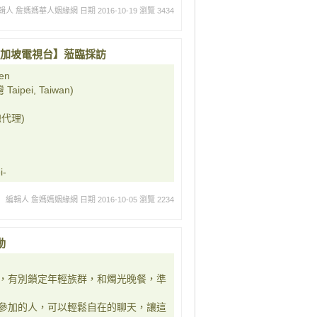
輯人 詹媽媽華人姻緣網
日期 2016-10-19
瀏覽 3434
en【新加坡電視台】蒞臨採訪
en
ipei, Taiwan)
代理)
i-
編輯人 詹媽媽姻緣網
日期 2016-10-05
瀏覽 2234
動
，有別鎖定年輕族群，和燭光晚餐，準
參加的人，可以輕鬆自在的聊天，讓這