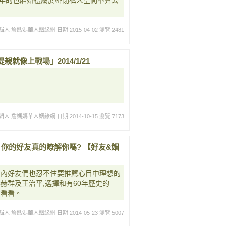
年的包廂婚禮屬於密閉私人空間不算公
輯人 詹媽媽華人姻緣網
日期 2015-04-02
瀏覽 2481
像上戰場」2014/1/21
輯人 詹媽媽華人姻緣網
日期 2014-10-15
瀏覽 7173
2 你的好友真的瞭解你嗎? 【好友&姻
圈內好友們也忍不住要推薦心目中理想的
赫群及王治平,選擇和有60年歷史的
往看看。
輯人 詹媽媽華人姻緣網
日期 2014-05-23
瀏覽 5007