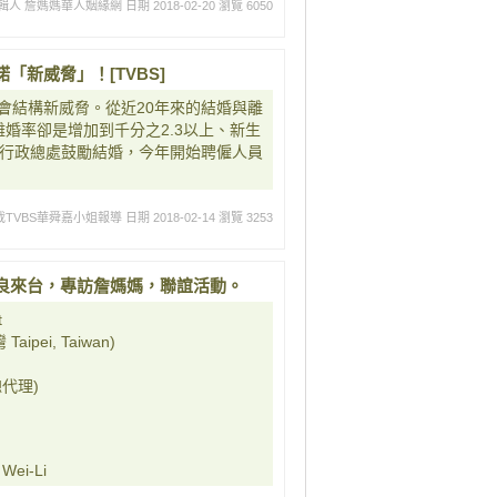
輯人 詹媽媽華人姻緣網
日期 2018-02-20
瀏覽 6050
新威脅」！[TVBS]
會結構新威脅。從近20年來的結婚與離
婚率卻是增加到千分之2.3以上、新生
事行政總處鼓勵結婚，今年開始聘僱人員
TVBS華舜嘉小姐報導
日期 2018-02-14
瀏覽 3253
良來台，專訪詹媽媽，聯誼活動。
t
ipei, Taiwan)
代理)
ei-Li