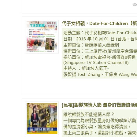
編
代子女相親，Date-For-Childr
活動主題：代子女相親Date-For-Childr
日期：2016 年 10 月 01 日 (台北‧台灣 Ta
主辦單位：詹媽媽華人姻緣網
協辦單位：三上旅行社(濟州航空台灣總
採訪單位：新加坡電視台-新傳媒8頻道
(Singapore TV Station Channel 8)
主持人 ：新加坡人氣王-
張智揚 Tosh Zhang、王偉良 Wang We
[民視]銀髮族情人節 量身訂做聯誼活
誰說銀髮族不能過情人節？
一個專門為銀髮族量身訂做的聯誼活動
備的是清粥小菜，讓長輩吃得清淡，
擺上兩三張桌子，還設計小遊戲，讓來