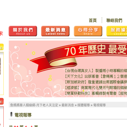
首頁
聯絡我們
詹媽媽華人姻緣網-月下老人天注定
»
最新消息
»
媒體報導
»
電視報導
電視報導