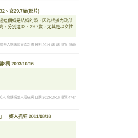
32、女29.7歲(影片)
過這個婚是結婚的婚，因為根據內政部
，分別達32、29.7歲，尤其是以女性
媽媽華人姻緣網東森新聞
日期 2014-05-05
瀏覽 4569
 2003/10/16
輯人 詹媽媽華人姻緣網
日期 2013-10-16
瀏覽 4747
媒人抓狂 2011/08/18