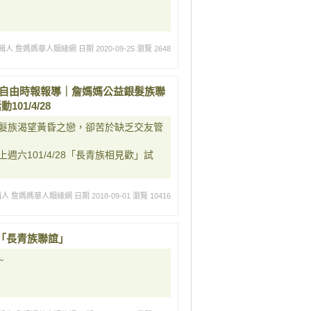
輯人 詹媽媽華人姻緣網
日期 2020-09-25
瀏覽 2648
 自由時報報導｜詹媽媽公益銀髮族聯
1/4/28
髮族渴望黃昏之戀，卻苦於缺乏交友管
六101/4/28「長青族相見歡」試
輯人 詹媽媽華人姻緣網
日期 2018-09-01
瀏覽 10416
「長青族聯誼」
~