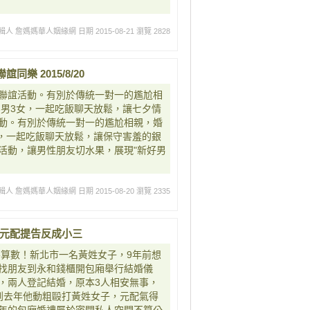
輯人 詹媽媽華人姻緣網
日期 2015-08-21
瀏覽 2828
樂 2015/8/20
聯誼活動。有別於傳統一對一的尷尬相
桌3男3女，一起吃飯聊天放鬆，讓七夕情
動。有別於傳統一對一的尷尬相親，婚
女，一起吃飯聊天放鬆，讓保守害­羞的銀
動，讓男性朋友切水果，展現"­新好男
輯人 詹媽媽華人姻緣網
日期 2015-08-20
瀏覽 2335
開 元配提告反成小三
為不算數！新北市一名黃姓女子，9年前想
找朋友到永和錢櫃開包廂舉行結婚儀
，兩人登記結婚，原本3人相安無事，
到去年他動粗毆打黃姓女子，元配氣得