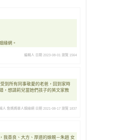
姻緣網。
編輯人
日期 2023-08-01
瀏覽 1564
，受到所有同事敬愛的老爸，回到家時
錯，想請莉兒當她們孩子的英文家教
輯人 詹媽媽華人姻緣網
日期 2021-08-17
瀏覽 1837
，我善良、大方、厚道的娘親－朱趙 女