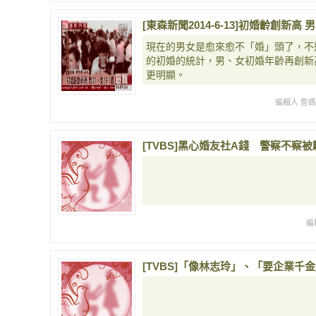
[東森新聞2014-6-13]初婚齡創新高 男
現在的男女是愈來愈不「婚」頭了，不
的初婚的統計，男、女初婚年齡再創新高
更明顯。
編輯人 詹
[TVBS]黑心婚友社A錢 警察不察被騙8萬
編
[TVBS]「像林志玲」、「要企業千金」 