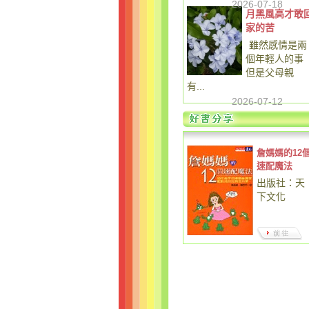
2026-07-18
月黑風高才敢
家的苦
雖然感情是兩
個年輕人的事
但是父母親
有...
2026-07-12
詹媽媽的12
速配魔法
出版社：天
下文化