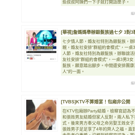
些叔叔阿姨們一下子就打開話匣子。
編
[華視]詹媽媽舉辦銀髮族過七夕 3對3聯誼同
七夕情人節，婚友社特別為銀髮族，辦
親，婚友社安­排"群組約會模式"，一
人節，婚友社特別為銀髮族，辦聯誼活
友社安­排"群組約會模式"，一桌3男3
髮族，願意踏出腳步。中間還安排團康活
人"的一面。
編
[TVBS]KTV不算婚宴！包廂非公
在KTV包廂辦Party結婚，檢察官認
和張姓男友結婚但家人反對，兩人私下
式，後來男方奉父母之命另娶王姓女子
張姓男子足足享了4年的齊人之福，直