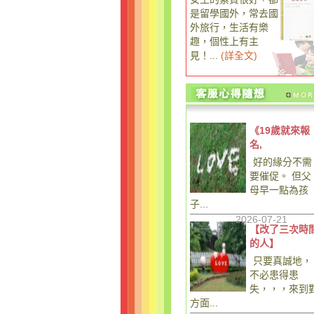
是留學國外，常去國
外旅行，生活有樂
趣，個性上有主
見！...
(
詳全文
)
《19歲就來報
名,
好的緣分不需
要催促。 但父
母早一點為孩
子...
2026-07-21
【改了三次時
的人】
只要真誠地，
不必患得患
失，，，來到
方面...