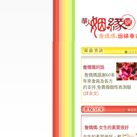
詹媽媽的話
詹媽媽感謝60多
年來會員及各方
的支持,免費婚姻性商測驗
(
詳全文
)
詹媽媽-女生的素質很好
女生的素質很好，都