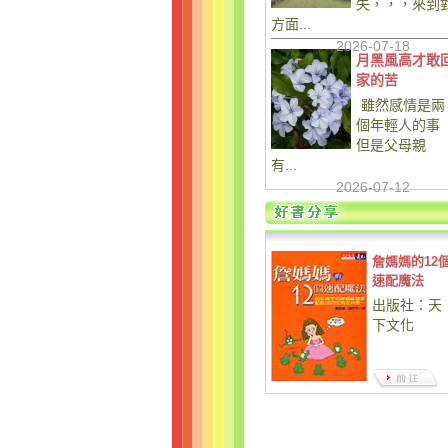
失，，，來到
方面...
2026-07-18
月黑風高才敢
家的苦
雖然感情是兩
個年輕人的事
但是父母親
有...
2026-07-12
詹媽媽的12
速配魔法
出版社：天
下文化