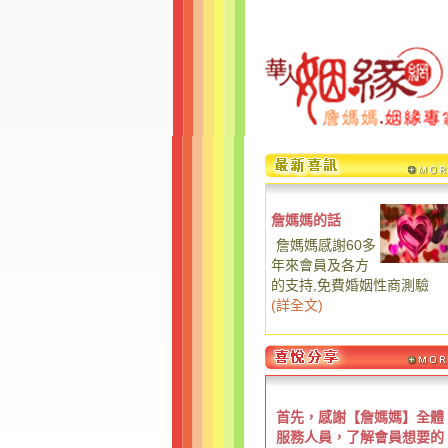
詹媽媽的話
詹媽媽感謝60多
年來會員及各方
的支持,免費婚姻性商測驗
(
詳全文
)
首先，感謝【詹媽媽】全體
服務人員，了解會員想要的