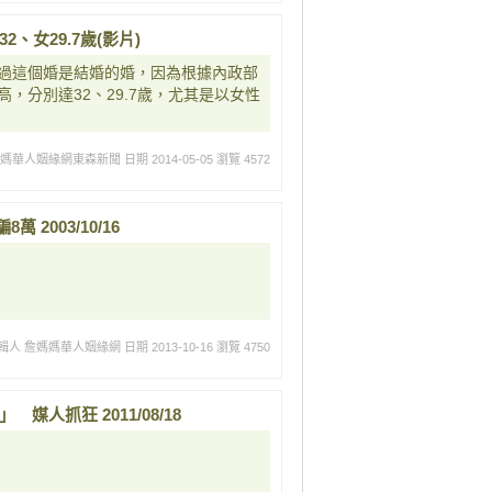
32、女29.7歲(影片)
過這個婚是結婚的婚，因為根據內政部
，分別達32、29.7歲，尤其是以女性
媽媽華人姻緣網東森新聞
日期 2014-05-05
瀏覽 4572
 2003/10/16
輯人 詹媽媽華人姻緣網
日期 2013-10-16
瀏覽 4750
媒人抓狂 2011/08/18