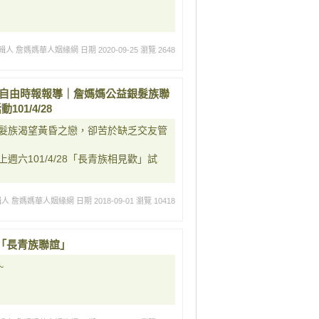
輯人 詹媽媽華人姻緣網
日期 2020-09-25
瀏覽 2648
 自由時報報導｜詹媽媽公益銀髮族聯
1/4/28
髮族渴望黃昏之戀，卻苦於缺乏交友管
六101/4/28「長青族相見歡」試
輯人 詹媽媽華人姻緣網
日期 2018-09-01
瀏覽 10418
「長青族聯誼」
~