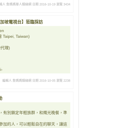
輯人 詹媽媽華人姻緣網
日期 2016-10-19
瀏覽 3434
en【新加坡電視台】蒞臨採訪
en
ipei, Taiwan)
代理)
i-
編輯人 詹媽媽姻緣網
日期 2016-10-05
瀏覽 2238
動
，有別鎖定年輕族群，和燭光晚餐，準
參加的人，可以輕鬆自在的聊天，讓這