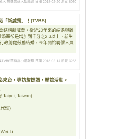
輯人 詹媽媽華人姻緣網
日期 2018-02-20
瀏覽 6050
新威脅」！[TVBS]
會結構新威脅。從近20年來的結婚與離
婚率卻是增加到千分之2.3以上、新生
事行政總處鼓勵結婚，今年開始聘僱人員
TVBS華舜嘉小姐報導
日期 2018-02-14
瀏覽 3253
良來台，專訪詹媽媽，聯誼活動。
t
ipei, Taiwan)
代理)
ei-Li