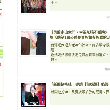
對
士。
回
編
《勇敢走出家門，幸福永遠不嫌晚》
誼活動第1屆公益長青族銀髮族聯誼活動10
台灣逐步邁入老年化社會，許多單身銀
道，
詹媽媽姻緣網決定免費為長輩辦聯誼。上週
辦。
個
編
「新聞挖挖哇」邀請【詹媽媽】錄製
新聞挖挖哇：長青族銀髮族的感情世界