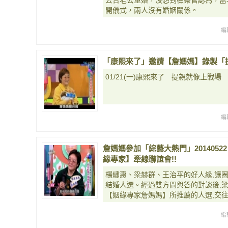
去告老公重婚，沒想到檢察官認為，當
開儀式，兩人沒有婚姻關係。
編
「康熙來了」邀請【詹媽媽】錄製「提親就
01/21(一)康熙來了 提親就像上戰場
編
詹媽媽參加「綜藝大熱門」2014052
緣專家】牽線聯誼會!!
楊繡惠、梁赫群、王治平的好人緣,讓
結婚人選。經過雙方問與答的對談後,梁
【姻緣專家詹媽媽】所推薦的人選,交
編