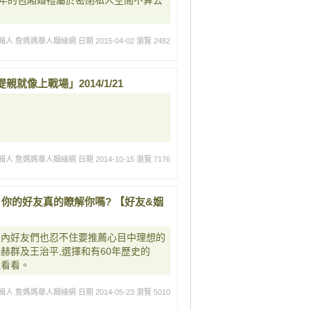
年的包廂婚禮屬於密閉私人空間不算公
輯人 詹媽媽華人姻緣網
日期 2015-04-02
瀏覽 2482
像上戰場」2014/1/21
輯人 詹媽媽華人姻緣網
日期 2014-10-15
瀏覽 7176
2 你的好友真的瞭解你嗎? 【好友&姻
圈內好友們也忍不住要推薦心目中理想的
赫群及王治平,選擇和有60年歷史的
往看看。
輯人 詹媽媽華人姻緣網
日期 2014-05-23
瀏覽 5010