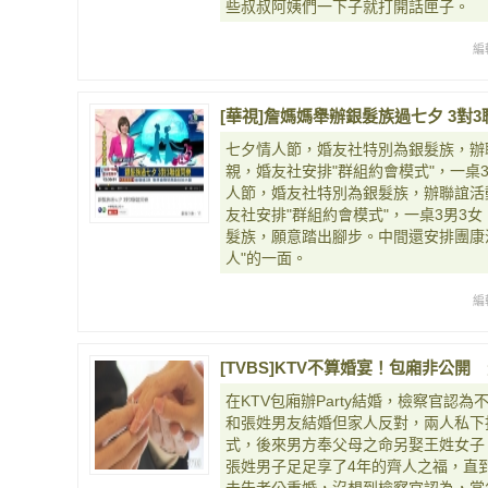
些叔叔阿姨們一下子就打開話匣子。
編
[華視]詹媽媽舉辦銀髮族過七夕 3對3聯誼同
七夕情人節，婚友社特別為銀髮族，辦
親，婚友社安­排"群組約會模式"，一
人節，婚友社特別為銀髮族，辦聯誼活
友社安­排"群組約會模式"，一桌3男3
髮族，願意踏出腳步。中間還安排團康活
人"的一面。
編
[TVBS]KTV不算婚宴！包廂非公
在KTV包廂辦Party結婚，檢察官認
和張姓男友結婚但家人反對，兩人私下
式，後來男方奉父母之命另娶王姓女子
張姓男子足足享了4年的齊人之福，直