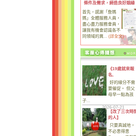
條件及需求，締造良好姻緣
首先，感謝「詹媽
媽」全體服務人員，
盡心盡力服務會員，
讓我有機會認識各不
同領域的異...
(
詳全文
)
《19歲就來報
名,
好的緣分不需
要催促。 但父
母早一點為孩
子...
2026-07-21
【改了三次時
的人】
只要真誠地，
不必患得患