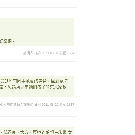
姻緣網。
編輯人
日期 2023-08-01
瀏覽 1564
，受到所有同事敬愛的老爸，回到家時
錯，想請莉兒當她們孩子的英文家教
輯人 詹媽媽華人姻緣網
日期 2021-08-17
瀏覽 1837
，我善良、大方、厚道的娘親－朱趙 女