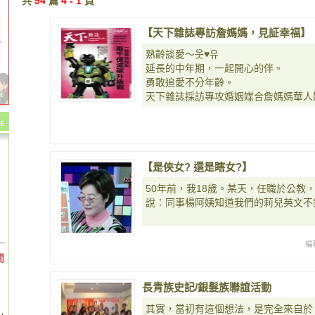
共
94
篇
4 - 1
頁
【天下雜誌專訪詹媽媽，見証幸福】
熟齡談愛～웃♥유
延長的中年期，一起開心的伴。
勇敢追愛不分年齡。
天下雜誌採訪專攻婚姻媒合詹媽媽華人
【是俠女? 還是瞎女?】
50年前，我18歲。某天，任職於公教
說：同事楊阿姨知道我們的莉兒英文不
編
間
長青族史記/銀髮族聯誼活動
其實，當初有這個想法，是完全來自於