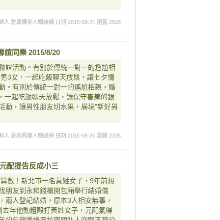
輯人 詹媽媽華人姻緣網
日期 2015-08-21
瀏覽 2828
樂 2015/8/20
聯誼活動。有別於傳統一對一的尷尬相
桌3男3女，一起吃飯聊天放鬆，讓七夕情
動。有別於傳統一對一的尷尬相親，婚
女，一起吃飯聊天放鬆，讓保守害­羞的銀
動，讓男性朋友切水果，展現"­新好男
輯人 詹媽媽華人姻緣網
日期 2015-08-20
瀏覽 2335
開 元配提告反成小三
為不算數！新北市一名黃姓女子，9年前想
找朋友到永和錢櫃開包廂舉行結婚儀
，兩人登記結婚，原本3人相安無事，
到去年他動粗毆打黃姓女子，元配氣得