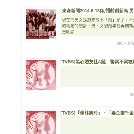
[東森新聞2014-6-13]初婚齡創新高 男
現在的男女是愈來愈不「婚」頭了，不
的初婚的統計，男、女初婚年齡再創新高
更明顯。
編輯人 詹
[TVBS]黑心婚友社A錢 警察不察被騙8萬
編
[TVBS]「像林志玲」、「要企業千金」 