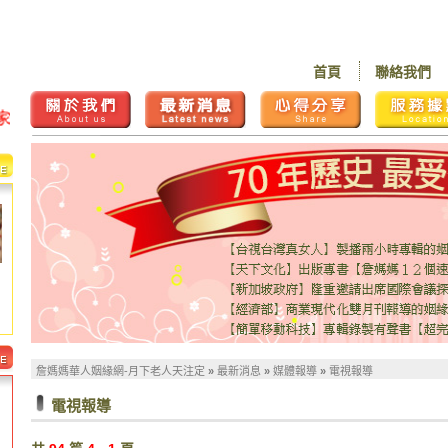
首頁
聯絡我們
詹媽媽華人姻緣網-月下老人天注定
»
最新消息
»
媒體報導
»
電視報導
電視報導