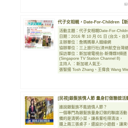
編
代子女相親，Date-For-Childr
活動主題：代子女相親Date-For-Childr
日期：2016 年 10 月 01 日 (台北‧台灣 Ta
主辦單位：詹媽媽華人姻緣網
協辦單位：三上旅行社(濟州航空台灣總
採訪單位：新加坡電視台-新傳媒8頻道
(Singapore TV Station Channel 8)
主持人 ：新加坡人氣王-
張智揚 Tosh Zhang、王偉良 Wang We
[民視]銀髮族情人節 量身訂做聯誼活
誰說銀髮族不能過情人節？
一個專門為銀髮族量身訂做的聯誼活動
備的是清粥小菜，讓長輩吃得清淡，
擺上兩三張桌子，還設計小遊戲，讓來