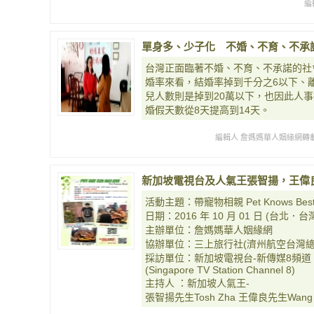
編
單身多、少子化 不婚、不育、不承諾「
台灣正面臨著不婚、不育、不承諾的社
婚率來看，結婚率掉到千分之6以下、離
兒人數則是掉到20萬以下，也因此人
婚假天數從8天提高到14天。
編輯人 詹媽媽華人姻緣網轉載
新加坡電視台及人氣王張智揚，王偉
活動主題：帶寵物相親 Pet Knows Bes
日期：2016 年 10 月 01 日 (台北．台灣 Ta
主辦單位：詹媽媽華人姻緣網
協辦單位：三上旅行社(濟州航空台灣總
採訪單位：新加坡電視台-新傳媒8頻道
(Singapore TV Station Channel 8)
主持人 ：新加坡人氣王-
張智揚先生Tosh Zha 王偉良先生Wang W