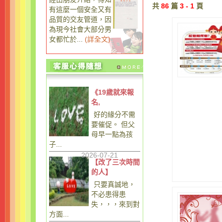
共
86
篇
3 - 1
頁
有這麼一個安全又有
品質的交友管道，因
為現今社會大部分男
女都忙於...
(
詳全文
)
《19歲就來報
名,
好的緣分不需
要催促。 但父
母早一點為孩
子...
2026-07-21
【改了三次時間
的人】
只要真誠地，
不必患得患
失，，，來到對
方面...