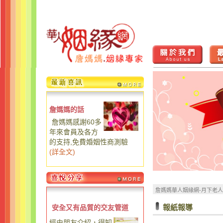
詹媽媽的話
詹媽媽感謝60多
年來會員及各方
的支持,免費婚姻性商測驗
(
詳全文
)
詹媽媽華人姻緣網-月下老
報紙報導
安全又有品質的交友管道
經由朋友介紹，得知