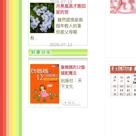
2026-07-18
月黑風高才敢回
家的苦
雖然感情是兩
個年輕人的事
但是父母親
有...
2026-07-12
詹媽媽的12個
速配魔法
出版社：天
下文化