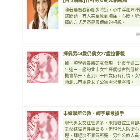
[自立晚報]竹科男女颳起相親風
隨著農曆春節腳步將近，心中浮起陣陣
嫁問題，有人甚至感到胸痛、心悶，解
擇的方式居然是最傳統的相親。
編
擇偶男44歲仍俏女27歲拉警報
據一項學者最新研究發現，北市年逾二
年逾三十歲的北市女性擇偶機會則低於
機會攀升，直到四十四歲仍有行情，女
預測北市單身女子公寓需求量將增。
未婚聯誼公教、師字輩最搶手
現代男女交往管道多，未婚聯誼生意卻
雖然結識異性機會多，但現代人防衛心
迎，拜經濟不景氣所賜，男性公教人員