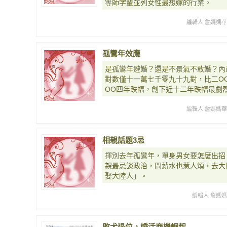
等師字輩並列女性最想嫁的行業。
編輯人 詹媽媽
孤鸞年效應
是孤鸞年避婚？還是不景氣不敢婚？內
對數僅十一萬七千零九十九對，比二O
OO四年跌幅，創下近十二年跌幅最劇
編輯人 詹媽媽
相親話題3忌
揮別去年孤鸞年，單身男女要怎麼出招
親最忌談政治，問薪水也惹人煩，去大
娶大陸人」。
編輯人 詹媽
敗犬退位，婚活商機崛起