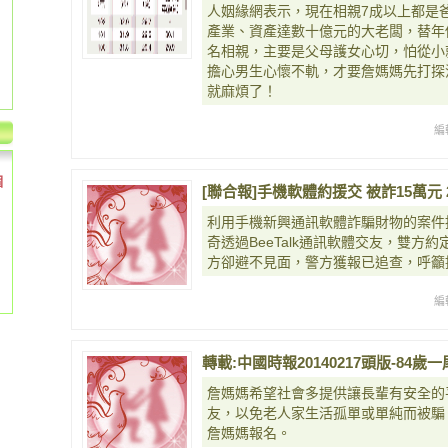
人姻緣網表示，現在相親7成以上都是
產業、資產達數十億元的大老闆，替年
名相親，主要是父母護女心切，怕從小
擔心男生心懷不軌，才要詹媽媽先打探
就麻煩了！
編
個
[聯合報]手機軟體約援交 被詐15萬元 201
利用手機新興通訊軟體詐騙財物的案件
奇透過BeeTalk通訊軟體交友，雙方
方卻避不見面，警方獲報已追查，呼籲
編
轉載:中國時報20140217頭版-84
詹媽媽希望社會多提供讓長輩有安全的
友，以免老人家生活孤單或單純而被騙
詹媽媽報名。