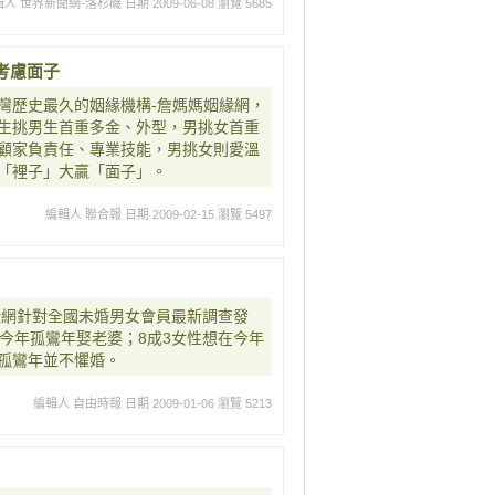
輯人 世界新聞網-洛杉磯
日期 2009-06-08
瀏覽 5685
考慮面子
灣歷史最久的姻緣機構-詹媽媽姻緣網，
生挑男生首重多金、外型，男挑女首重
顧家負責任、專業技能，男挑女則愛溫
「裡子」大贏「面子」。
編輯人 聯合報
日期 2009-02-15
瀏覽 5497
緣網針對全國未婚男女會員最新調查發
今年孤鸞年娶老婆；8成3女性想在今年
孤鸞年並不懼婚。
編輯人 自由時報
日期 2009-01-06
瀏覽 5213