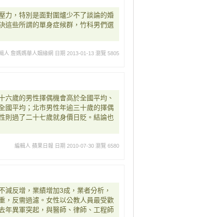
壓力，特別是面對圍爐少不了談論的婚
決這些所謂的單身症候群，竹科男們選
輯人 詹媽媽華人姻緣網
日期 2013-01-13
瀏覽 5805
十六歲的男性擇偶機會高於全國平均、
全國平均；北市男性年逾三十歲的擇偶
性則過了二十七歲就身價日貶。結論也
編輯人 蘋果日報
日期 2010-07-30
瀏覽 6580
不減反增，業績增加3成，業者分析，
重，反需過濾。女性以公教人員最受歡
去年異軍突起，與醫師、律師、工程師