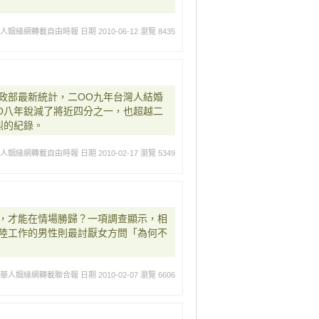
華人姻緣網轉載自由時報
日期 2010-06-12
瀏覽 8435
政部最新統計，二OO九年台灣人結婚
O八年銳減了將近四分之一，也超越二
烈的紀錄。
華人姻緣網轉載自由時報
日期 2010-02-17
瀏覽 5349
，才能在情場勝歸？一項調查顯示，相
陸工作的男性則最討厭女方問「為何不
媽華人姻緣網轉載聯合報
日期 2010-02-07
瀏覽 6606