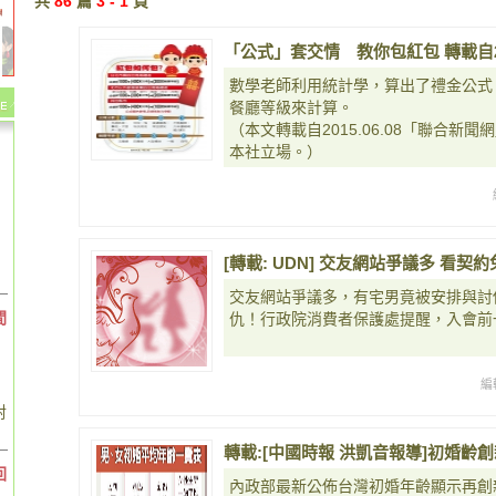
共
86
篇
3 - 1
頁
「公式」套交情 教你包紅包 轉載自20
數學老師利用統計學，算出了禮金公式。
餐廳等級來計算。
（本文轉載自2015.06.08「聯合
本社立場。）
[轉載: UDN] 交友網站爭議多 看契
交友網站爭議多，有宅男竟被安排與討
間
仇！行政院消費者保護處提醒，入會前
編
對
轉載:[中國時報 洪凱音報導]初婚齡創新高
回
內政部最新公佈台灣初婚年齡顯示再創