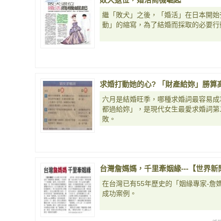
繼「敗犬」之後，「婚活」在日本開始
動」的縮寫，為了結婚而採取的必要行
求婚打動她的心? 「財產給妳」勝算
六月是結婚旺季，哪種求婚詞最容易成
都過給妳」，是現代女生最愛求婚詞第
敗。
台灣詹媽媽，千里牽姻緣---【世界新聞網-
在台灣已有55年歷史的「姻緣專家-
成功案例。