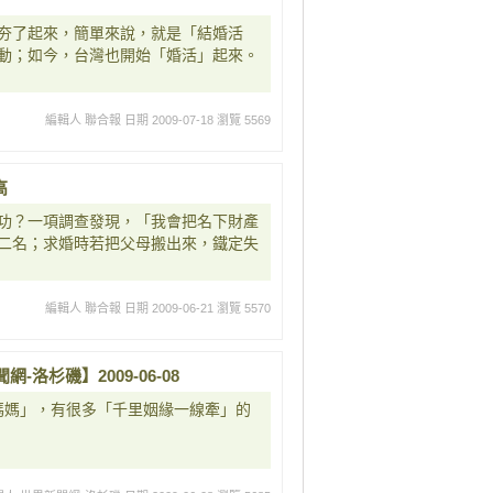
夯了起來，簡單來說，就是「結婚活
動；如今，台灣也開始「婚活」起來。
編輯人 聯合報
日期 2009-07-18
瀏覽 5569
高
功？一項調查發現，「我會把名下財產
二名；求婚時若把父母搬出來，鐵定失
編輯人 聯合報
日期 2009-06-21
瀏覽 5570
洛杉磯】2009-06-08
詹媽媽」，有很多「千里姻緣一線牽」的