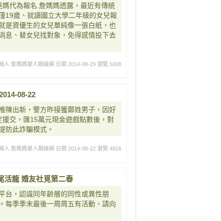
爸媽代為報名.詹媽媽透露，最近有傳統
僅19歲、就讀國立大學二年級的女兒報
就是資優生的女兒單純像一張白紙，也
消息、替女兒找對象，免得感情投下去
輯人 詹媽媽華人姻緣網
日期 2014-08-29
瀏覽 5008
4-08-22
推陳出新，警方昨接獲鄭姓男子，因好
約定援交，匯15萬元現金遊戲點數後，對
提防此詐騙模式。
輯人 詹媽媽華人姻緣網
日期 2014-08-22
瀏覽 4826
歲一尾活龍 婚友社覓第二春
平台，認識同年齡層的同性或異性朋
。每季季末最後一周周五有活動，請向