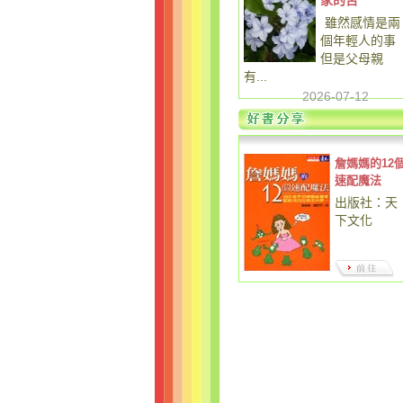
家的苦
雖然感情是兩
個年輕人的事
但是父母親
有...
2026-07-12
詹媽媽的12
速配魔法
出版社：天
下文化