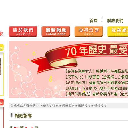
首頁
聯絡我們
詹媽媽華人姻緣網-月下老人天注定
»
最新消息
»
媒體報導
»
報紙報導
報紙報導