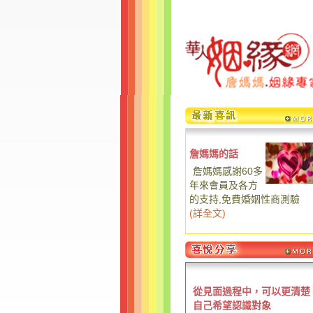
詹媽媽的話
詹媽媽感謝60多
年來會員及各方
的支持,免費婚姻性商測驗
(
詳全文
)
從見面過程中，可以更清楚
自己希望認識對象