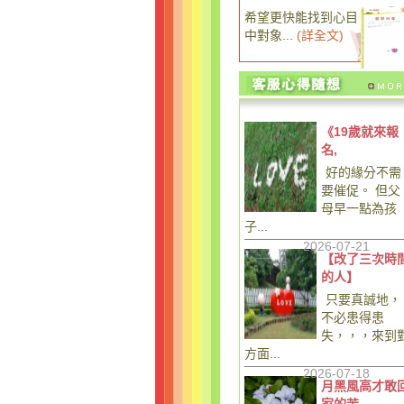
希望更快能找到心目
中對象...
(
詳全文
)
《19歲就來報
名,
好的緣分不需
要催促。 但父
母早一點為孩
子...
2026-07-21
【改了三次時
的人】
只要真誠地，
不必患得患
失，，，來到
方面...
2026-07-18
月黑風高才敢