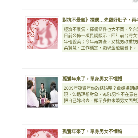
編
對抗不景氣》擇偶…先顧好肚子，再
經濟不景氣，擇偶條件也大不同。全台
日前公佈一項民調顯示，四年前台灣女
年輕貌美；今年再調查，女挑男改重視
柔賢慧、工作穩定，顯現金融風暴下，
孤鸞年來了，單身男女不懼婚
2009年孤鸞年你敢結婚嗎？詹媽媽姻
現，如遇理想對象，9成1男性不在意在
把自己嫁出去，顯示多數未婚男女面對
孤鸞年來了，單身男女不懼婚