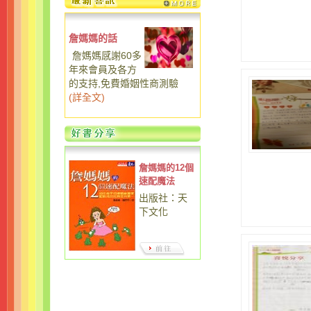
詹媽媽的話
詹媽媽感謝60多
年來會員及各方
的支持,免費婚姻性商測驗
(
詳全文
)
詹媽媽的12個
速配魔法
出版社：天
下文化