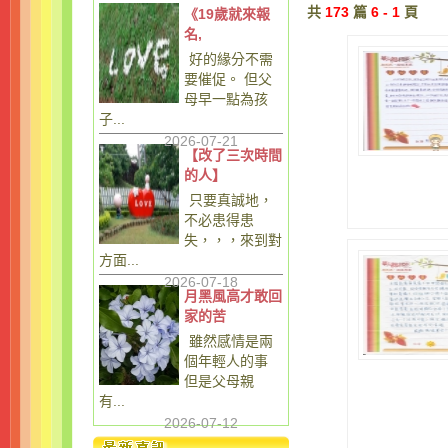
共
173
篇
6 - 1
頁
《19歲就來報
名,
好的緣分不需
要催促。 但父
母早一點為孩
子...
2026-07-21
【改了三次時間
的人】
只要真誠地，
不必患得患
失，，，來到對
方面...
2026-07-18
月黑風高才敢回
家的苦
雖然感情是兩
個年輕人的事
但是父母親
有...
2026-07-12