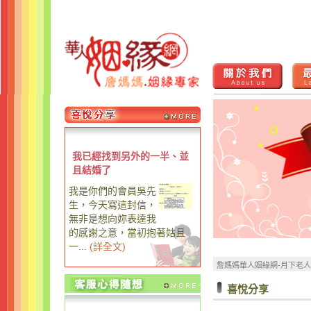
我已經找到另外的一半、並
且結婚了
我是你們的會員吳先
生，今天寫這封信，
無非是想向妳表達我
的感謝之意，當初抱著姑且
一...
(
詳全文
)
詹媽媽華人姻緣網-月下老
喜悅分享