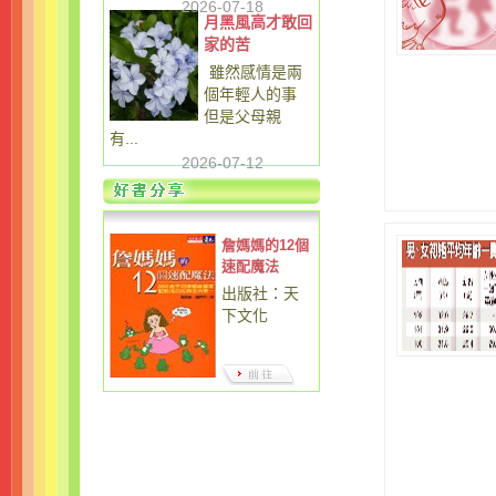
2026-07-18
月黑風高才敢回
家的苦
雖然感情是兩
個年輕人的事
但是父母親
有...
2026-07-12
詹媽媽的12個
速配魔法
出版社：天
下文化