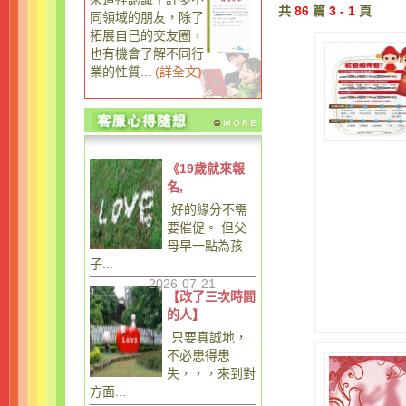
共
86
篇
3 - 1
頁
同領域的朋友，除了
拓展自己的交友圈，
也有機會了解不同行
業的性質...
(
詳全文
)
《19歲就來報
名,
好的緣分不需
要催促。 但父
母早一點為孩
子...
2026-07-21
【改了三次時間
的人】
只要真誠地，
不必患得患
失，，，來到對
方面...