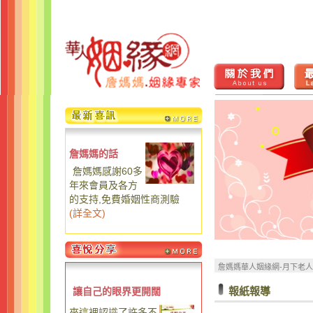
詹媽媽的話
詹媽媽感謝60多
年來會員及各方
的支持,免費婚姻性商測驗
(
詳全文
)
詹媽媽華人姻緣網-月下老
報紙報導
讓自己的眼界更開闊
來這裡認識了許多不