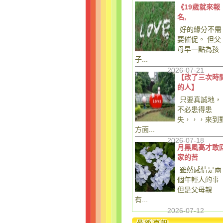
《19歲就來報
名,
好的緣分不需
要催促。 但父
母早一點為孩
子...
2026-07-21
【改了三次時
的人】
只要真誠地，
不必患得患
失，，，來到
方面...
2026-07-18
月黑風高才敢
家的苦
雖然感情是兩
個年輕人的事
但是父母親
有...
2026-07-12