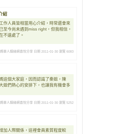
介紹
工作人員皆相當用心介紹，時常還會來
尚未遇到miss right，但我相信，
在不遠處了。
媽媽華人姻緣網喜悅分享
日期 2011-01-30
瀏覽 6083
媽這個大家庭，因而認識了秦姐，陳
大姐們熱心的安排下，也讓我有機會多
媽媽華人姻緣網喜悅分享
日期 2011-01-30
瀏覽 5252
增加人際關係，這裡會員素質程度較