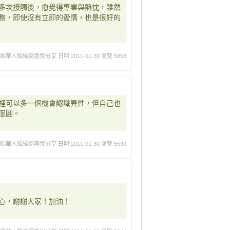
多次接觸後，愈覺得專業與熱忱，雖然
務，即使沒有立即的愛情，也是很好的
媽媽華人姻緣網喜悅分享
日期 2011-01-30
瀏覽 5858
裡可以多一個機會認識異性，但自己也
個圓。
媽媽華人姻緣網喜悅分享
日期 2011-01-30
瀏覽 5590
心，謝謝大家！加油！