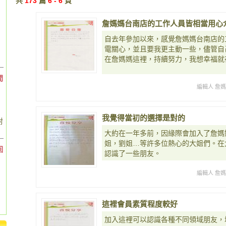
共
173
篇
6 - 6
頁
詹媽媽台南店的工作人員皆相當用心
自去年參加以來，感覺詹媽媽台南店的
電關心，並且要我更主動一些，儘管自己至今
在詹媽媽這裡，持續努力，我想幸福就
間
編輯人 詹
我覺得當初的選擇是對的
對
大約在一年多前，因緣際會加入了詹媽
姐，劉姐…等許多位熱心的大姐們。在
回
認識了一些朋友。
編輯人 詹
這裡會員素質程度較好
加入這裡可以認識各種不同領域朋友，