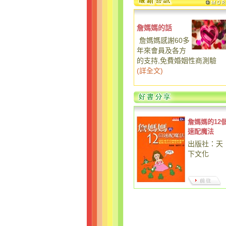
詹媽媽的話
詹媽媽感謝60多
年來會員及各方
的支持,免費婚姻性商測驗
(
詳全文
)
詹媽媽的12
速配魔法
出版社：天
下文化