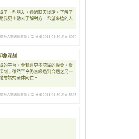
識了一些朋友，透過聊天談話。了解了
勵我更主動去了解對方，希望來這的人
媽媽華人姻緣網喜悅分享
日期 2011-01-30
瀏覽 6074
印象深刻
識的平台，令我有更多認識的機會。詹
深刻；雖然至今仍無緣遇到合適之另一
謝詹媽媽全体同仁。
媽媽華人姻緣網喜悅分享
日期 2011-01-30
瀏覽 5326