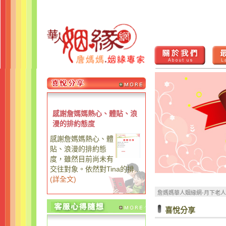
感謝詹媽媽熱心、體貼、浪
漫的排約態度
感謝詹媽媽熱心、體
貼、浪漫的排約態
度，雖然目前尚未有
交往對象。依然對Tina的排...
(
詳全文
)
詹媽媽華人姻緣網-月下老
喜悅分享