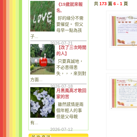
共
173
篇
6 - 1
頁
《19歲就來報
名,
好的緣分不需
要催促。 但父
母早一點為孩
子...
2026-07-21
【改了三次時間
的人】
只要真誠地，
不必患得患
失，，，來到對
方面...
2026-07-18
月黑風高才敢回
家的苦
雖然感情是兩
個年輕人的事
但是父母親
有...
2026-07-12