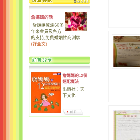
詹媽媽的話
詹媽媽感謝60多
年來會員及各方
的支持,免費婚姻性商測驗
(
詳全文
)
詹媽媽的12個
速配魔法
出版社：天
下文化