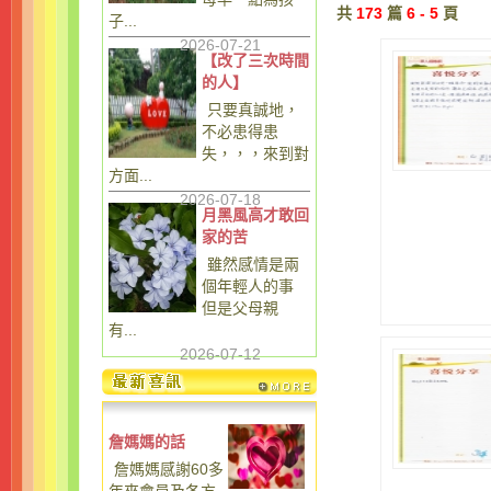
共
173
篇
6 - 5
頁
子...
2026-07-21
【改了三次時間
的人】
只要真誠地，
不必患得患
失，，，來到對
方面...
2026-07-18
月黑風高才敢回
家的苦
雖然感情是兩
個年輕人的事
但是父母親
有...
2026-07-12
詹媽媽的話
詹媽媽感謝60多