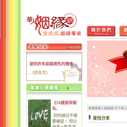
提供許多認識異性的機會
...
(
詳全文
)
《19歲就來報
名,
詹媽媽華人姻緣網-月下老
好的緣分不需
喜悅分享
要催促。 但父
母早一點為孩