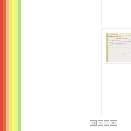
<<
<
>
>>