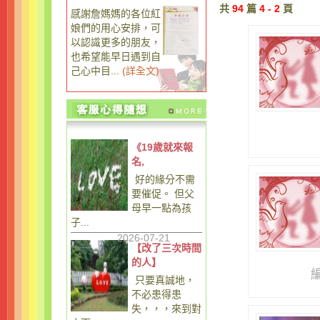
共
94
篇
4 - 2
頁
感謝詹媽媽的各位紅
娘們的用心安排，可
以認識更多的朋友，
也希望能早日遇到自
己心中目...
(
詳全文
)
《19歲就來報
名,
好的緣分不需
要催促。 但父
母早一點為孩
子...
2026-07-21
【改了三次時間
的人】
只要真誠地，
不必患得患
失，，，來到對