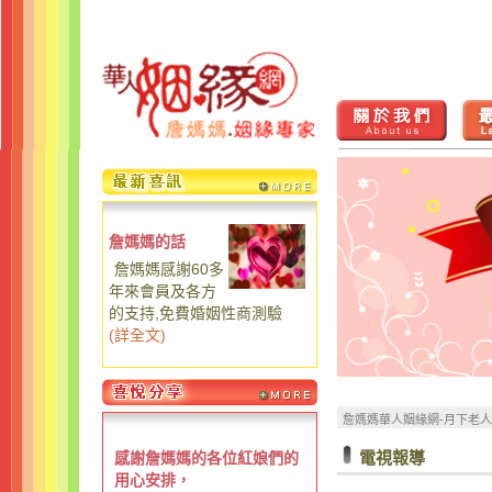
詹媽媽的話
詹媽媽感謝60多
年來會員及各方
的支持,免費婚姻性商測驗
(
詳全文
)
詹媽媽華人姻緣網-月下老
電視報導
感謝詹媽媽的各位紅娘們的
用心安排，