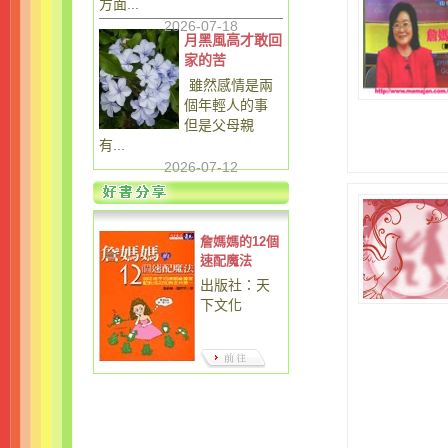
方面...
2026-07-18
月黑風高才敢回
家的苦
雖然感情是兩
個年輕人的事
但是父母親
有...
2026-07-12
詹媽媽的12個
速配魔法
出版社：天
下文化