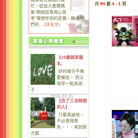
共
94
篇
4 - 1
頁
忙，從加入詹媽媽
後”開始認真用心思
考”理想伴侶的定義，藉由你
們的...
(
詳全文
)
《19歲就來報
名,
好的緣分不需
要催促。 但父
母早一點為孩
子...
2026-07-21
【改了三次時間
的人】
只要真誠地，
不必患得患
失，，，來到對
方面...