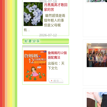
2026-07-18
月黑風高才敢回
家的苦
雖然感情是兩
個年輕人的事
但是父母親
有...
2026-07-12
詹媽媽的12個
速配魔法
出版社：天
下文化