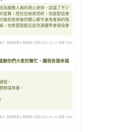
因為服務人員的用心安排，認識了不少
許差異，而往往無疾而終，但是對協會
討論到安排後的關心都令身為會員的我
福，也希望我能在這充滿優秀會員協會
輯人 詹媽媽華人姻緣網
日期 2015-10-12
瀏覽 5493
感謝你們大家的幫忙，讓我有個幸福
歸宿。
慧眼識英雄，
！
輯人 詹媽媽華人姻緣網
日期 2015-04-15
瀏覽 6980