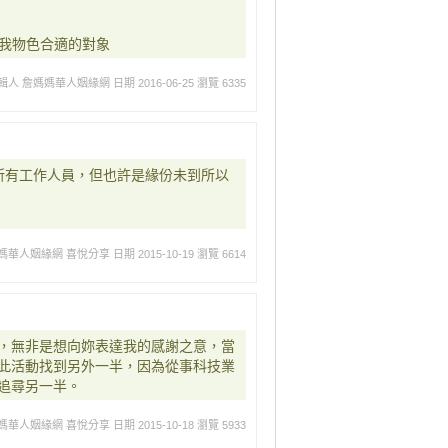
幫我物色合適的對象
輯人 詹媽媽華人姻緣網
日期 2016-06-25
瀏覽 6335
所有工作人員，但也許是緣份未到所以
媽華人姻緣網 喜悅分享
日期 2015-10-19
瀏覽 6614
，無非是想向妳表達我的感謝之意，當
此活動找到另外一半，因為從事科技業
追尋另一半。
媽華人姻緣網 喜悅分享
日期 2015-10-18
瀏覽 5933