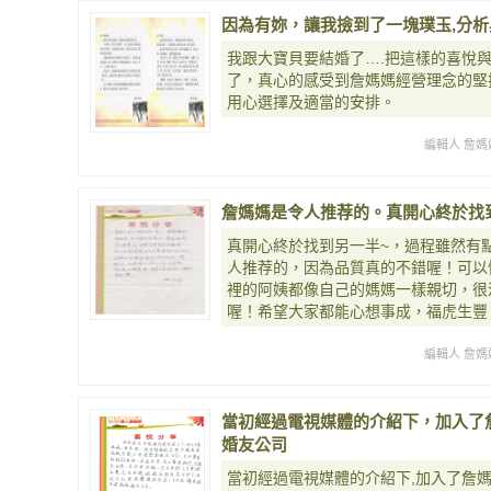
因為有妳，讓我撿到了一塊璞玉,分析
我跟大寶貝要結婚了….把這樣的喜悅
了，真心的感受到詹媽媽經營理念的堅
用心選擇及適當的安排。
編輯人 詹媽
詹媽媽是令人推荐的。真開心終於找
真開心終於找到另一半~，過程雖然有
人推荐的，因為品質真的不錯喔！可以
裡的阿姨都像自己的媽媽一樣親切，很
喔！希望大家都能心想事成，福虎生豐
編輯人 詹媽
當初經過電視媒體的介紹下，加入了
婚友公司
當初經過電視媒體的介紹下,加入了詹媽