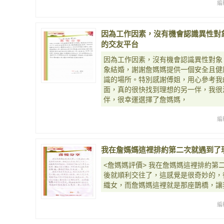
編
因為工作因素，沒有機會認識異性對
的交友平台
因為工作因素，沒有機會認識異性對象
象結婚，謝謝詹媽媽提供一個安全且健
識的場所。特別感謝傅姐，用心參考我
面，真的很快找到理想的另一伴，我很
伴，很幸運選擇了詹媽媽，
編
我在詹媽媽這裡排約第二次就遇到了
<詹媽媽評價> 我在詹媽媽這裡排約第
後就順利交往了，這感覺是很奇妙的，
織女，而詹媽媽這裡就是那座鵲橋，讓
編