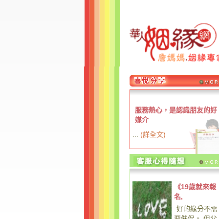
服務熱心，是認識朋友的好
媒介
...
(
詳全文
)
《19歲就來報
名,
好的緣分不需
要催促。 但父