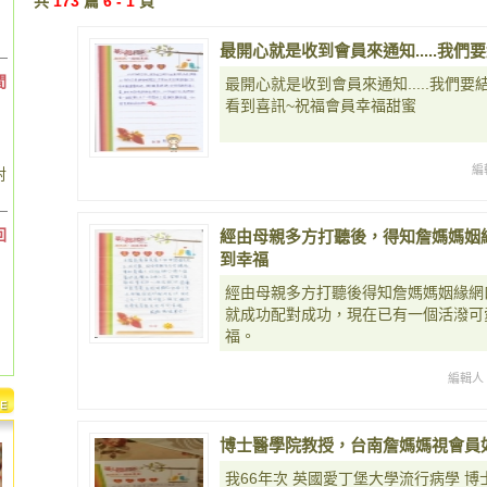
共
173
篇
6 - 1
頁
最開心就是收到會員來通知.....我們
間
最開心就是收到會員來通知.....我們要
看到喜訊~祝福會員幸福甜蜜
編
對
回
經由母親多方打聽後，得知詹媽媽姻
到幸福
經由母親多方打聽後得知詹媽媽姻緣網
就成功配對成功，現在已有一個活潑可
福。
編輯人
博士醫學院教授，台南詹媽媽視會員
我66年次 英國愛丁堡大學流行病學 博