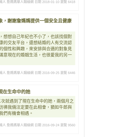
輯人 詹媽媽華人姻緣網
日期 2018-01-10
瀏覽 6418
象，謝謝詹媽媽提供一個安全且健康
，想想自己年紀也不小了，也該找個對
康的交友平台，還想結婚的人有交流認
的個性和興趣，來安排與合適的對象見
滿意現在的婚姻生活，也很愛我的另一
輯人 詹媽媽華人姻緣網
日期 2016-09-25
瀏覽 6446
現在生命中的她
二次就遇到了現在生命中的她，兩個月之
彷彿我倆注定要在此相會，猶如牛郎與
我們有機會相遇。
輯人 詹媽媽華人姻緣網
日期 2016-09-24
瀏覽 9560