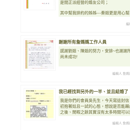
是間正派經營的婚友公司；
其中幫我排約的姊姊---秦姐更是用心
編
謝謝所有詹媽媽工作人員
感謝劉姐、陳姐的努力，安排~也謝謝
尚未成功!
編輯人 詹媽
我已經找到另外的一半、並且結婚了
我是你們的會員吳先生，今天寫這封信
初抱著姑且一試的心態，想說是否能藉
之後、閒暇之餘其實沒有太多時間可以
編輯人 詹媽