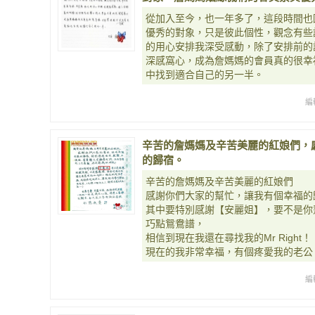
從加入至今，也一年多了，這段時間也
優秀的對象，只是彼此個性，觀念有些
的用心安排我深受感動，除了安排前的
深感窩心，成為詹媽媽的會員真的很幸
中找到適合自己的另一半。
編
辛苦的詹媽媽及辛苦美麗的紅娘們，
的歸宿。
辛苦的詹媽媽及辛苦美麗的紅娘們
感謝你們大家的幫忙，讓我有個幸福的
其中要特別感謝【安麗姐】，要不是你
巧點鴛鴦譜，
相信到現在我還在尋找我的Mr Right！
現在的我非常幸福，有個疼愛我的老公
編