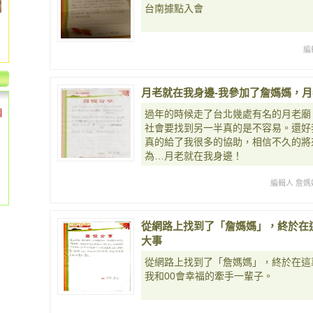
台南據點入會
編
月老就在我身邊-我參加了詹媽媽，
個
過年的時候走了台北幾處有名的月老廟
社會要找到另一半真的是不容易。還好
真的給了我很多的協助，相信不久的將
為…月老就在我身邊！
編輯人 詹媽
從網路上找到了「詹媽媽」，終於在
大事
從網路上找到了「詹媽媽」，終於在這
我和00會幸福的牽手一輩子。