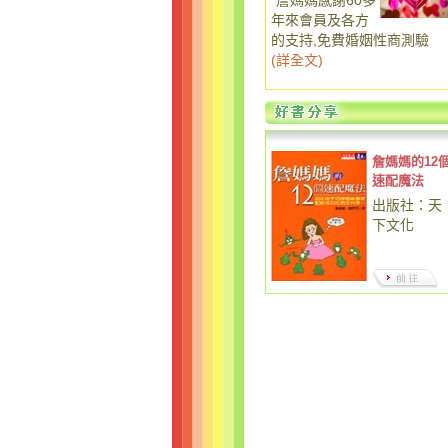
詹媽媽感謝60多
年來會員及各方
的支持,免費婚姻性商測驗
(
詳全文
)
詹媽媽的12
速配魔法
出版社：天
下文化