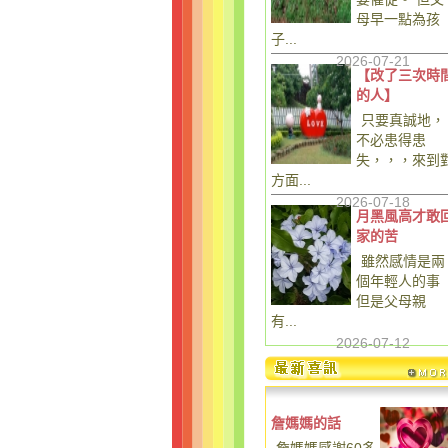
母早一點為孩
子...
2026-07-21
【改了三次時
的人】
只要真誠地，
不必患得患
失，，，來到
方面...
2026-07-18
月黑風高才敢
家的苦
雖然感情是兩
個年輕人的事
但是父母親
有...
2026-07-12
詹媽媽的話