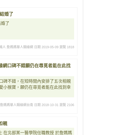
要結婚了
結婚了
輯人 詹媽媽華人姻緣網
日期 2019-05-09
瀏覽 1818
緣網口碑不錯願仍在尋覓者能在此找
口碑不錯，在短時間內安排了五次相親
愛小猴寶，願仍在尋覓者能在此找到幸
 詹媽媽華人姻緣網台南
日期 2018-10-31
瀏覽 2106
如親
士 在北部某一醫學院任職教授 於詹媽媽