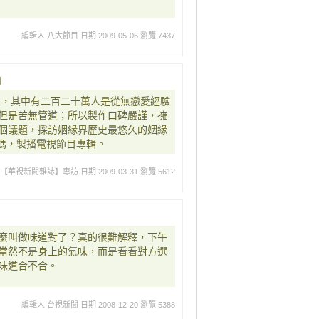
編輯人 八大節目
日期 2009-05-06
瀏覽 7437
』
人，其中有二百二十萬人是從無戀愛經驗
但是苦無管道；所以製作口碑嚴謹，擁
個議題，採訪姻緣界歷史最悠久的姻緣
媽媽，製播電視節目專輯。
載【華視新聞雜誌】專訪
日期 2009-03-31
瀏覽 5612
麼叫做味道對了？真的很難解釋，下午
當然不是身上的氣味，而是看看對方選
味道合不合。
編輯人 台視新聞
日期 2008-12-20
瀏覽 5388