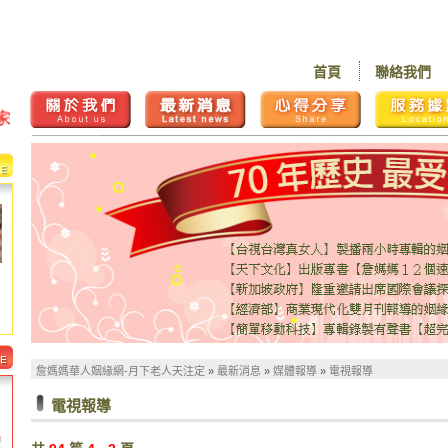
首頁
聯絡我們
詹媽媽華人姻緣網-月下老人天注定
»
最新消息
»
媒體報導
»
電視報導
電視報導