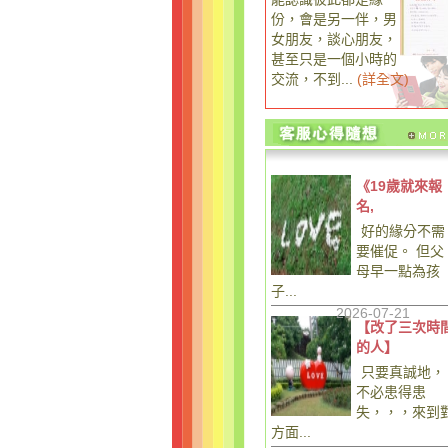
份，會是另一伴，男
女朋友，談心朋友，
甚至只是一個小時的
交流，不到...
(
詳全文
)
《19歲就來報
名,
好的緣分不需
要催促。 但父
母早一點為孩
子...
2026-07-21
【改了三次時
的人】
只要真誠地，
不必患得患
失，，，來到
方面...