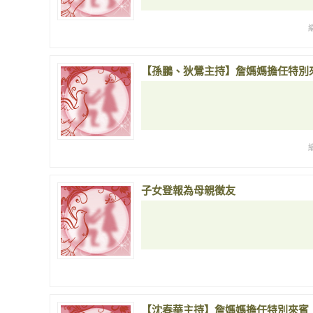
【孫鵬、狄鶯主持】詹媽媽擔任特別
子女登報為母親徵友
【沈春華主持】詹媽媽擔任特別來賓