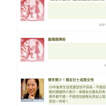
編輯人
詹媽媽傳奇
僧多粥少！婚友社七成是女性
20年後男生找老婆恐怕不容易，不過目
驗的婚姻仲介表示，來婚友社報名的有
條件都不錯，不過恐怕是眼光高加上容
到另一伴呢！