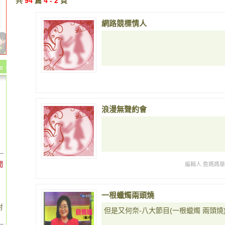
共
94
篇
4 - 2
頁
網路競標情人
浪漫無聲約會
間
編輯人 詹媽媽
一根蠟燭兩頭燒
對
但是又何奈-八大節目(一根蠟燭 兩頭燒