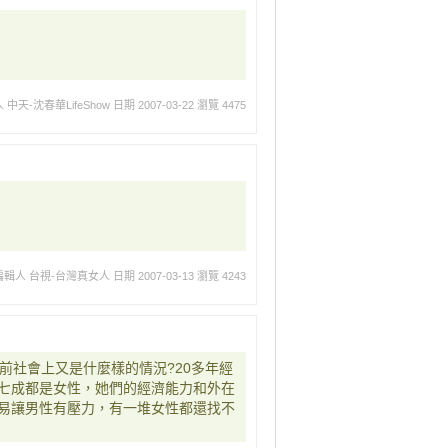
 中天-沈春華LifeShow
日期 2007-03-22
瀏覽 4475
編輯人 台視-台灣真女人
日期 2007-03-13
瀏覽 4243
前社會上又是什麼樣的情況?20多年經
七成都是女性，她們的經濟能力和外在
易讓男性有壓力，有一堆女性都還找不