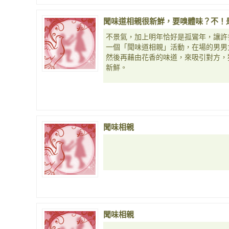
聞味道相親很新鮮，要嗅體味？不！
不景氣，加上明年恰好是孤鸞年，讓許
一個「聞味道相親」活動，在場的男男
然後再藉由花香的味道，來吸引對方，
新鮮。
聞味相親
聞味相親