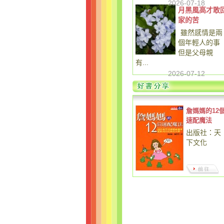
2026-07-18
月黑風高才敢
家的苦
雖然感情是兩
個年輕人的事
但是父母親
有...
2026-07-12
詹媽媽的12
速配魔法
出版社：天
下文化