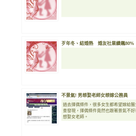
歹年冬、結婚熱 婚友社業績飆80%
不景氣! 男想娶老師女想嫁公務員
過去擇偶條件，很多女生都希望嫁給醫
查發現，擇偶條件竟然也跟著景氣不好
想娶女老師。