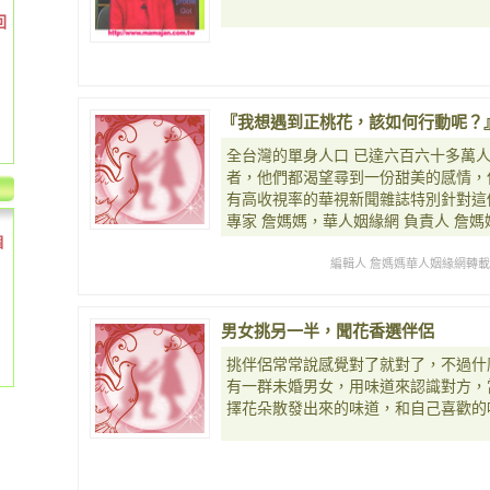
回
『我想遇到正桃花，該如何行動呢？
全台灣的單身人口 已達六百六十多萬
者，他們都渴望尋到一份甜美的感情，
有高收視率的華視新聞雜誌特別針對這
專家 詹媽媽，華人姻緣網 負責人 詹
個
編輯人 詹媽媽華人姻緣網轉
男女挑另一半，聞花香選伴侶
挑伴侶常常說感覺對了就對了，不過什
有一群未婚男女，用味道來認識對方，
擇花朵散發出來的味道，和自己喜歡的