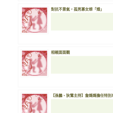
對抗不景氣，孤男寡女想「婚」
相親面面觀
【孫鵬、狄鶯主持】詹媽媽擔任特別