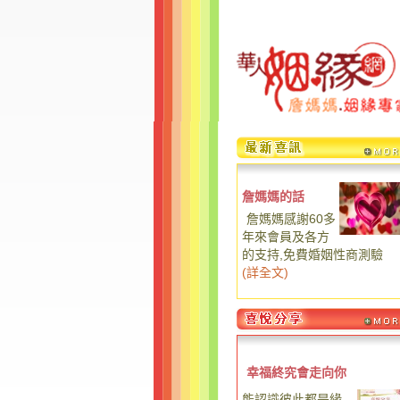
詹媽媽的話
詹媽媽感謝60多
年來會員及各方
的支持,免費婚姻性商測驗
(
詳全文
)
幸福終究會走向你
能認識彼此都是緣