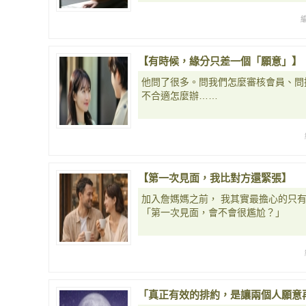
【有時候，緣分只差一個「願意」】
他問了很多。問我們怎麼審核會員、問
不合適怎麼辦……
【第一次見面，我比對方還緊張】
加入詹媽媽之前， 我其實最擔心的只
「第一次見面，會不會很尷尬？」
「真正有效的排約，是讓兩個人願意