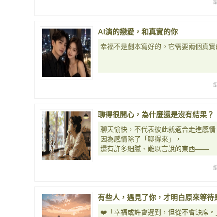
AI演的戀愛，和真實的你
幸福不是劇本寫好的。它需要兩個真實
聊得很開心，為什麼還是沒有結果？
聊天愉快，不代表彼此就適合走進感情
因為感情除了「聊得來」，
還有許多細膩、難以言說的東西——
有些人，遇見了你，才明白原來等待
❤️「幸福或許會遲到，但從不會缺席。