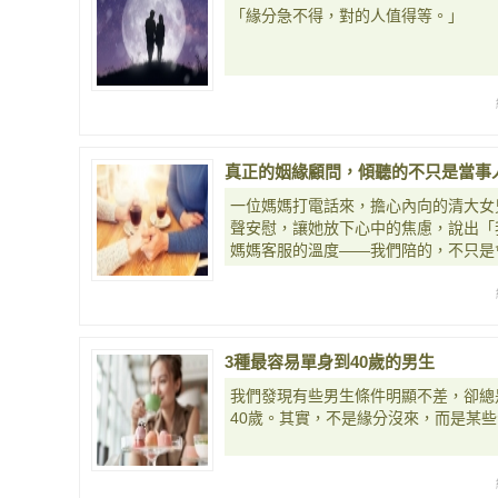
「緣分急不得，對的人值得等。」
真正的姻緣顧問，傾聽的不只是當事
一位媽媽打電話來，擔心內向的清大女
聲安慰，讓她放下心中的焦慮，說出「
媽媽客服的溫度——我們陪的，不只是
3種最容易單身到40歲的男生
我們發現有些男生條件明顯不差，卻總
40歲。其實，不是緣分沒來，而是某