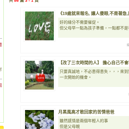
共
86
篇
3 - 1
頁
《19歲就來報名, 讓人傻眼,不是著
好的緣分不需要催促。
但父母早一點為孩子準備，一點都不是
間
【改了三次時間的人】 擔心自己不會
對
只要真誠地，不必患得患失，，，來到
一次開始的機會。
回
月黑風高才敢回家的苦情爸爸
雖然感情是兩個年輕人的事
但是父母親