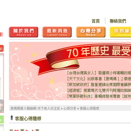
首頁
聯絡我們
詹媽媽華人姻緣網-月下老人天注定
»
心得分享
»
客服心得隨想
客服心得隨想