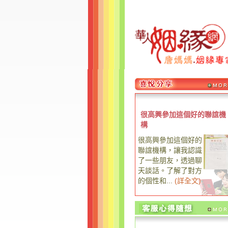
很高興參加這個好的聯誼機
構
很高興參加這個好的
聯誼機構，讓我認識
了一些朋友，透過聊
天談話。了解了對方
的個性和...
(
詳全文
)