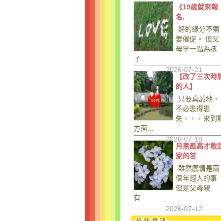
《19歲就來報
名,
好的緣分不需
要催促。 但父
母早一點為孩
子...
2026-07-21
【改了三次時
的人】
只要真誠地，
不必患得患
失，，，來到
方面...
2026-07-18
月黑風高才敢
家的苦
雖然感情是兩
個年輕人的事
但是父母親
有...
2026-07-12