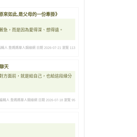
急,原來如此,是父母的一份牽掛》
著急，而是因為愛得深、想得遠。
編輯人 詹媽媽華人姻緣網
日期 2026-07-21
瀏覽 113
聊天
對方面前，就是給自己，也給這段緣分
編輯人 詹媽媽華人姻緣網
日期 2026-07-18
瀏覽 95