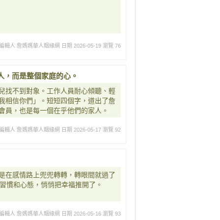
編輯人 詹媽媽華人姻緣網
日期 2026-05-19
瀏覽 76
人，而是整個家庭的心。
兒找不到對象。工作人員耐心傾聽、輕
我相信你們」。短短四個字，道出了詹
會員，也是每一個在乎他們的家人。
編輯人 詹媽媽華人姻緣網
日期 2026-05-17
瀏覽 92
是在感情路上兜兜轉轉，轉眼間就過了
些習慣和心態，悄悄把幸福推開了。
編輯人 詹媽媽華人姻緣網
日期 2026-05-16
瀏覽 93