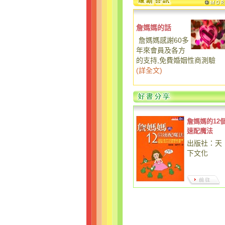
詹媽媽的話
詹媽媽感謝60多
年來會員及各方
的支持,免費婚姻性商測驗
(
詳全文
)
詹媽媽的12
速配魔法
出版社：天
下文化