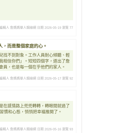
編輯人 詹媽媽華人姻緣網
日期 2026-05-19
瀏覽 77
人，而是整個家庭的心。
兒找不到對象。工作人員耐心傾聽、輕
我相信你們」。短短四個字，道出了詹
會員，也是每一個在乎他們的家人。
編輯人 詹媽媽華人姻緣網
日期 2026-05-17
瀏覽 92
是在感情路上兜兜轉轉，轉眼間就過了
些習慣和心態，悄悄把幸福推開了。
編輯人 詹媽媽華人姻緣網
日期 2026-05-16
瀏覽 93