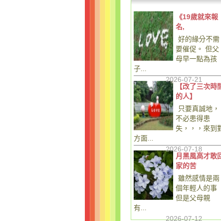
《19歲就來報
名,
好的緣分不需
要催促。 但父
母早一點為孩
子...
2026-07-21
【改了三次時
的人】
只要真誠地，
不必患得患
失，，，來到
方面...
2026-07-18
月黑風高才敢
家的苦
雖然感情是兩
個年輕人的事
但是父母親
有...
2026-07-12