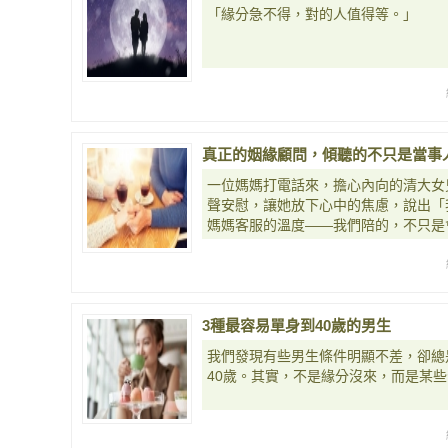
「緣分急不得，對的人值得等。」
真正的姻緣顧問，傾聽的不只是當事
一位媽媽打電話來，擔心內向的清大女
聲安慰，讓她放下心中的焦慮，說出「
媽媽客服的溫度——我們陪的，不只是
3種最容易單身到40歲的男生
我們發現有些男生條件明顯不差，卻總
40歲。其實，不是緣分沒來，而是某