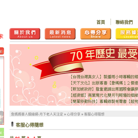
首頁
聯絡我們
詹媽媽華人姻緣網-月下老人天注定
»
心得分享
»
客服心得隨想
客服心得隨想