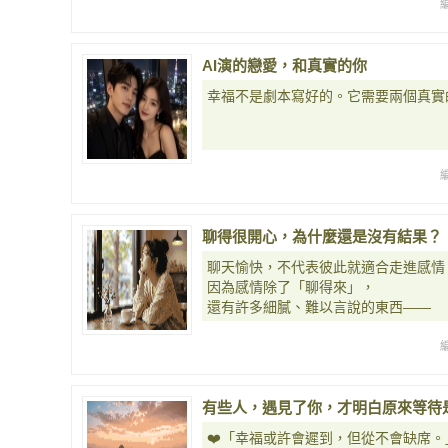
AI演的戀愛，和真實的你
幸福不是劇本寫好的。它需要兩個真實
聊得很開心，為什麼還是沒有結果？
聊天愉快，不代表彼此就適合走進感情
因為感情除了「聊得來」，
還有許多細膩、難以言說的東西——
有些人，遇見了你，才明白原來等待
❤️「幸福或許會遲到，但從不會缺席。