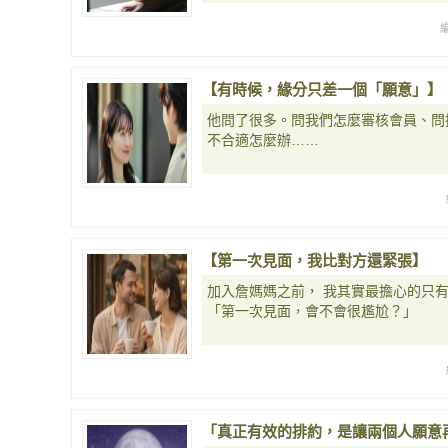
【有時候，緣分只差一個「願意」】
他問了很多。問我們怎麼審核會員、問
不合適怎麼辦……
【第一次見面，我比對方還緊張】
加入詹媽媽之前， 我其實最擔心的只
「第一次見面，會不會很尷尬？」
「真正有效的排約，是讓兩個人願意