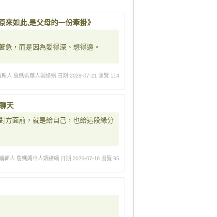
急,原來如此,是父母的一份牽掛》
著急，而是因為愛得深、想得遠。
編輯人 詹媽媽華人姻緣網
日期 2026-07-21
瀏覽 114
聊天
對方面前，就是給自己，也給這段緣分
編輯人 詹媽媽華人姻緣網
日期 2026-07-18
瀏覽 95