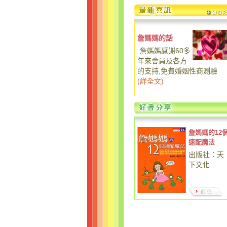
詹媽媽的話
詹媽媽感謝60多
年來會員及各方
的支持,免費婚姻性商測驗
(
詳全文
)
詹媽媽的12
速配魔法
出版社：天
下文化