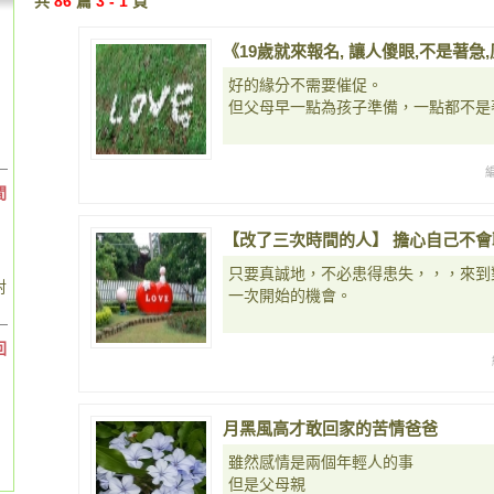
共
86
篇
3 - 1
頁
《19歲就來報名, 讓人傻眼,不是著
好的緣分不需要催促。
但父母早一點為孩子準備，一點都不是
間
【改了三次時間的人】 擔心自己不會
只要真誠地，不必患得患失，，，來到
對
一次開始的機會。
回
月黑風高才敢回家的苦情爸爸
雖然感情是兩個年輕人的事
但是父母親