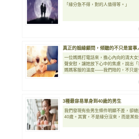
「緣分急不得，對的人值得等。」
真正的姻緣顧問，傾聽的不只是當事
一位媽媽打電話來，擔心內向的清大女
聲安慰，讓她放下心中的焦慮，說出「
媽媽客服的溫度——我們陪的，不只是
3種最容易單身到40歲的男生
我們發現有些男生條件明顯不差，卻總
40歲。其實，不是緣分沒來，而是某