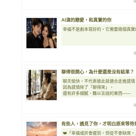
AI演的戀愛，和真實的你
幸福不是劇本寫好的。它需要兩個真實
聊得很開心，為什麼還是沒有結果？
聊天愉快，不代表彼此就適合走進感情
因為感情除了「聊得來」，
還有許多細膩、難以言說的東西——
有些人，遇見了你，才明白原來等待
❤️「幸福或許會遲到，但從不會缺席。