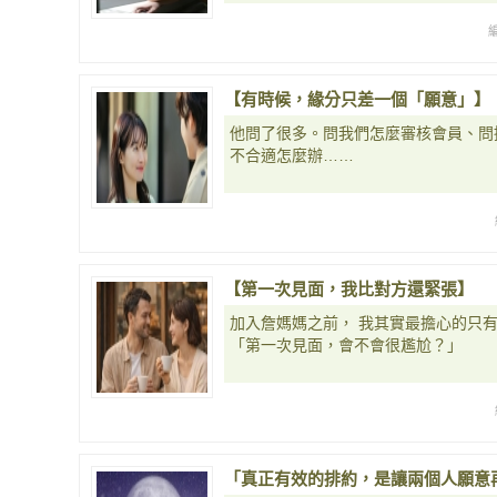
【有時候，緣分只差一個「願意」】
他問了很多。問我們怎麼審核會員、問
不合適怎麼辦……
【第一次見面，我比對方還緊張】
加入詹媽媽之前， 我其實最擔心的只
「第一次見面，會不會很尷尬？」
「真正有效的排約，是讓兩個人願意