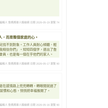
編輯人 詹媽媽華人姻緣網
日期 2026-05-19
瀏覽 74
人，而是整個家庭的心。
兒找不到對象。工作人員耐心傾聽、輕
我相信你們」。短短四個字，道出了詹
會員，也是每一個在乎他們的家人。
編輯人 詹媽媽華人姻緣網
日期 2026-05-17
瀏覽 90
是在感情路上兜兜轉轉，轉眼間就過了
些習慣和心態，悄悄把幸福推開了。
編輯人 詹媽媽華人姻緣網
日期 2026-05-16
瀏覽 90