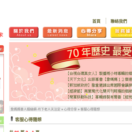
首頁
聯絡我們
詹媽媽華人姻緣網-月下老人天注定
»
心得分享
»
客服心得隨想
客服心得隨想