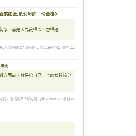
急,原來如此,是父母的一份牽掛》
著急，而是因為愛得深、想得遠。
編輯人 詹媽媽華人姻緣網
日期 2026-07-21
瀏覽 111
聊天
對方面前，就是給自己，也給這段緣分
編輯人 詹媽媽華人姻緣網
日期 2026-07-18
瀏覽 85