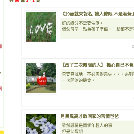
共
86
篇
3 - 1
頁
《19歲就來報名, 讓人傻眼,不是著
好的緣分不需要催促。
但父母早一點為孩子準備，一點都不是
間
【改了三次時間的人】 擔心自己不會
對
只要真誠地，不必患得患失，，，來到
一次開始的機會。
回
月黑風高才敢回家的苦情爸爸
雖然感情是兩個年輕人的事
但是父母親