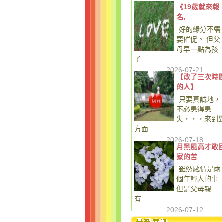
《19歲就來報
名,
好的緣分不需
要催促。 但父
母早一點為孩
子...
2026-07-21
【改了三次時
的人】
只要真誠地，
不必患得患
失，，，來到
方面...
2026-07-18
月黑風高才敢
家的苦
雖然感情是兩
個年輕人的事
但是父母親
有...
2026-07-12