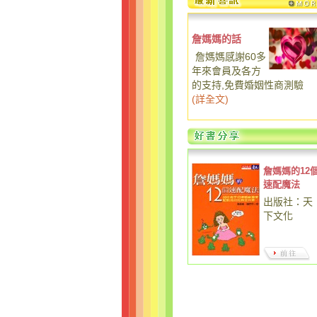
詹媽媽的話
詹媽媽感謝60多
年來會員及各方
的支持,免費婚姻性商測驗
(
詳全文
)
詹媽媽的12
速配魔法
出版社：天
下文化