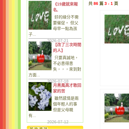
共
86
篇
3 - 1
頁
《19歲就來報
名,
好的緣分不需
要催促。 但父
母早一點為孩
子...
2026-07-21
【改了三次時間
的人】
只要真誠地，
不必患得患
失，，，來到對
方面...
2026-07-18
月黑風高才敢回
家的苦
雖然感情是兩
個年輕人的事
但是父母親
有...
2026-07-12