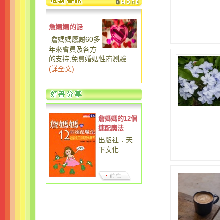
詹媽媽的話
詹媽媽感謝60多
年來會員及各方
的支持,免費婚姻性商測驗
(
詳全文
)
詹媽媽的12個
速配魔法
出版社：天
下文化