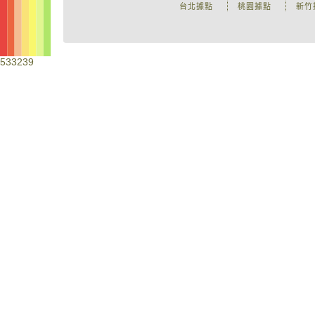
台北據點
桃園據點
新竹
533239