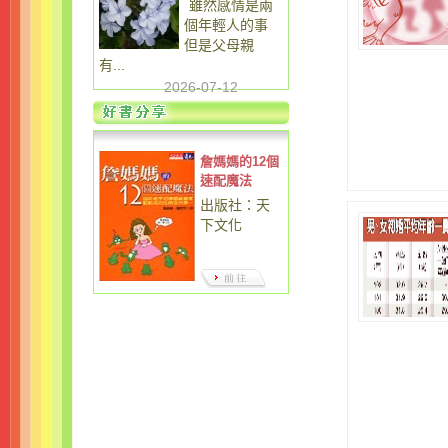
雖然感情是兩
個年輕人的事
但是父母親
有...
2026-07-12
詹媽媽的12個
速配魔法
出版社：天
下文化