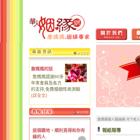
詹媽媽的話
詹媽媽感謝60多
年來會員及各方
的支持,免費婚姻性商測驗
(
詳全文
)
詹媽媽華人姻緣網-月下老
報紙報導
這個園地，順利覓得和你有
緣的人