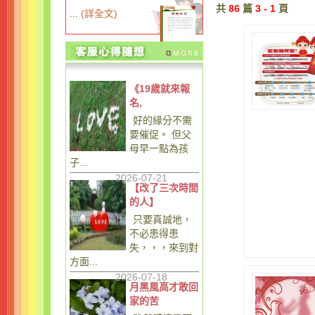
共
86
篇
3 - 1
頁
...
(
詳全文
)
《19歲就來報
名,
好的緣分不需
要催促。 但父
母早一點為孩
子...
2026-07-21
【改了三次時間
的人】
只要真誠地，
不必患得患
失，，，來到對
方面...
2026-07-18
月黑風高才敢回
家的苦