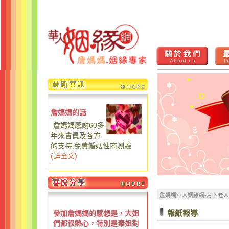
詹媽媽的話
詹媽媽感謝60多
年來會員及各方
的支持,免費婚姻性商測驗
(
詳全文
)
詹媽媽華人姻緣網-月下老
報紙報導
參加詹媽媽的感想是，大姐
們都很熱心，特別是秦姐對