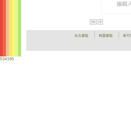
編輯
<<
<
台北據點
桃園據點
新竹
534185