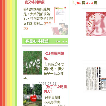
我又特別照顧
共
86
篇
3 - 3
頁
參加詹媽媽的感想
是，大姐們都很熱
心，特別是秦姐對我
又特別照顧...
(
詳全
文
)
《19歲就來報
名,
好的緣分不需
要催促。 但父
母早一點為孩
子...
2026-07-21
【改了三次時間
的人】
只要真誠地，
不必患得患