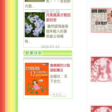
失，，，來到對
方面...
2026-07-18
月黑風高才敢回
家的苦
雖然感情是兩
個年輕人的事
但是父母親
有...
2026-07-12
詹媽媽的12個
速配魔法
出版社：天
下文化