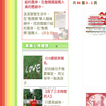
紹的靠岸，在詹媽媽服務人
共
86
篇
3 - 1
頁
員的懇談中，
汲汲營營生活中，
在"詹媽媽"華人姻緣
網中，找到婚姻介紹
的靠岸，在"詹媽
媽"服務人...
(
詳全文
)
《19歲就來報
名,
好的緣分不需
要催促。 但父
母早一點為孩
子...
2026-07-21
【改了三次時間
的人】
只要真誠地，