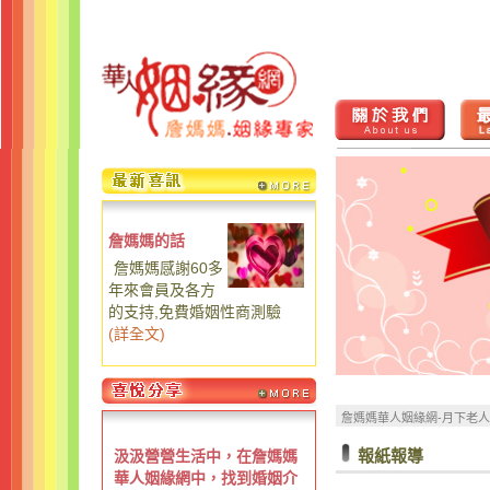
詹媽媽的話
詹媽媽感謝60多
年來會員及各方
的支持,免費婚姻性商測驗
(
詳全文
)
詹媽媽華人姻緣網-月下老
報紙報導
汲汲營營生活中，在詹媽媽
華人姻緣網中，找到婚姻介