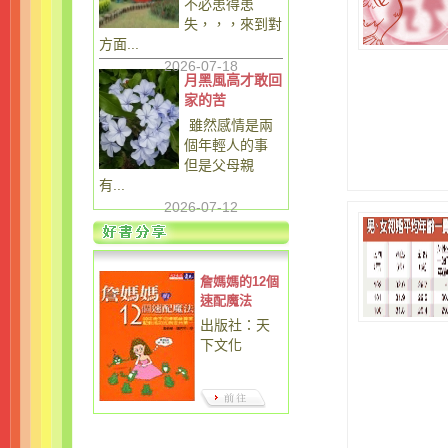
不必患得患
失，，，來到對
方面...
2026-07-18
月黑風高才敢回
家的苦
雖然感情是兩
個年輕人的事
但是父母親
有...
2026-07-12
詹媽媽的12個
速配魔法
出版社：天
下文化