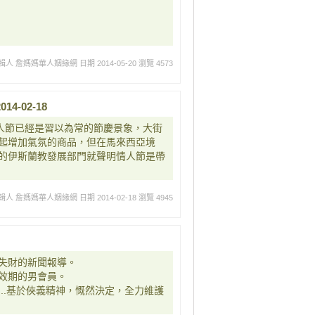
輯人 詹媽媽華人姻緣網
日期 2014-05-20
瀏覽 4573
-02-18
情人節已經是習以為常的節慶景象，大街
起增加氣氛的商品，但在馬來西亞境
的伊斯蘭教發展部門就聲明情人節是帶
輯人 詹媽媽華人姻緣網
日期 2014-02-18
瀏覽 4945
失財的新聞報導。
效期的男會員。
..基於俠義精神，慨然決定，全力維護