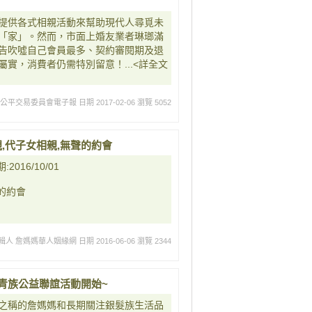
提供各式相親活動來幫助現代人尋覓未
「家」。然而，市面上婚友業者琳瑯滿
告吹噓自己會員最多、契約審閱期及退
實，消費者仍需特別留意！...<詳全文
:公平交易委員會電子報
日期 2017-02-06
瀏覽 5052
,代子女相親,無聲的約會
16/10/01
的約會
輯人 詹媽媽華人姻緣網
日期 2016-06-06
瀏覽 2344
長青族公益聯誼活動開始~
之稱的詹媽媽和長期關注銀髮族生活品