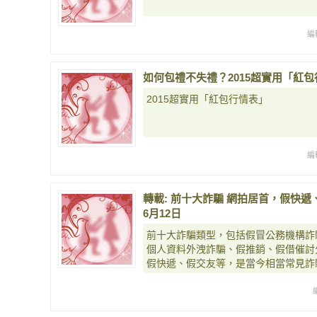
編
如何包禮不失禮？2015超實用「紅
2015超實用「紅包行情表」
編
轉載: 前十大詐騙 網拍居首，假快遞、
6月12日
前十大詐騙類型，包括假冒公務機構詐
個人資料外洩詐騙、假推銷、假借催討
假快遞、假交友等，是當今相當常見詐