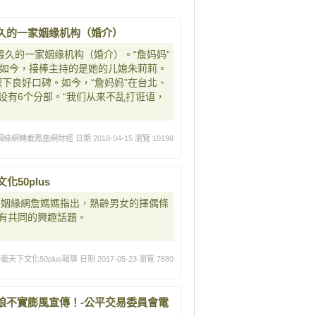
久的一家姻缘机构（婚介）
最久的一家姻缘机构（婚介）。“詹妈妈”
，如今，接棒主持的是她的儿媳朱莉莉。
积下良好口碑。如今，“詹妈妈”在台北、
设有6个分部。“我们从来不乱打诳语，
姻緣網轉載鳳凰網財經
日期 2018-04-15
瀏覽 10198
50plus
華人姻緣網詹媽媽指出，熟齡男女的擇偶條
有共同的興趣話題。
天下文化50plus報導
日期 2017-05-23
瀏覽 7680
娘不實膨風宣傳！-公平交易委員會電