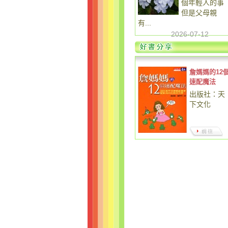
個年輕人的事
但是父母親
有...
2026-07-12
詹媽媽的12
速配魔法
出版社：天
下文化