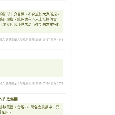
的情形十分普遍。不過誠如大家所想，
路的虛擬，能夠讓有心人士杜撰假資
年少女因著涉世未深而遭到網友誘拐的
輯人 詹媽媽華人姻緣網
日期 2015-08-17
瀏覽 4943
輯人 詹媽媽華人姻緣網
日期 2015-07-10
瀏覽 2579
的詐欺集團
詐欺集團，發現270萬名會員當中，只
冒充的。