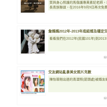
質與身心照護的馬偕護專黃素妃老師，
長青族聯誼，在2016年9月9日再次
詹媽媽2012年-2013年底結婚及穩
看看我們在2012年(民國101年)到20
編
交友網站亂拿美女照片充數
陳怡蓉剛出道的青澀照(箭頭處)被婚友
編