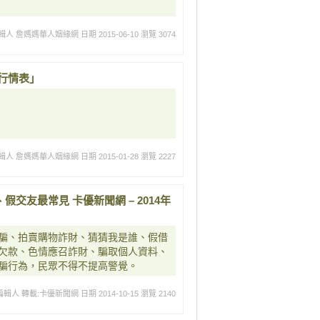
輯人 詹媽媽華人姻緣網
日期 2015-06-10
瀏覽 3074
包行情表」
輯人 詹媽媽華人姻緣網
日期 2015-01-28
瀏覽 2227
假交友最常見 卡優新聞網 – 2014年
騙、拍賣購物詐財、猜猜我是誰、假借
欠款、色情應召詐財、騙取個人資料、
騙行為，民眾不得不提高警覺。
編輯人 轉載:卡優新聞網
日期 2014-10-15
瀏覽 2140