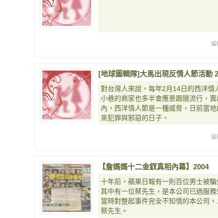
編
[地球圖輯隊]大馬出現反情人節活動 2014
對台灣人來說，每年2月14日的西洋
小巷的商家也多半會應景跟隨流行，賣
內，西洋情人節是一種威脅，日前當地
來犯罪與邪惡的日子。
編
【詹媽媽十二金釵真相內幕】2004
十年前，蘋果日報有一則百位男士被騙
其中有一位蔡先生，是本公司已過服務
當時對整起事件完全不知情的本公司，.
蔡先生。