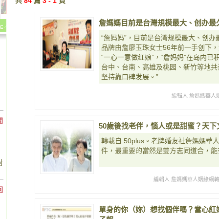
共
84
篇
3 - 1
頁
詹媽媽目前是台灣規模最大、创办最
“詹妈妈”，目前是台湾规模最大、创办
品牌由詹廖玉珠女士56年前一手创下
“一心一意做红娘”，“詹妈妈”在岛内已
台中、台南、高雄及桃园、新竹等地共
坚持靠口碑发展。”
編輯人 詹媽媽華人
間
50歲後找老伴，惱人或是甜蜜？天下文化
轉載自 50plus。老牌婚友社詹媽媽
件，最重要的當然是雙方志同道合，能
對
編輯人 詹媽媽華人姻緣網轉載
回
單身的你（妳）想找個伴嗎？當心紅