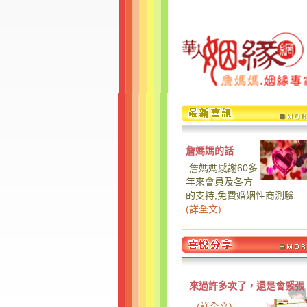
詹媽媽的話
詹媽媽感謝60多
年來會員及各方
的支持,免費婚姻性商測驗
(
詳全文
)
來過許多次了，還是會緊張
...
(
詳全文
)