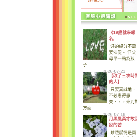
《19歲就來報
名,
好的緣分不需
要催促。 但父
母早一點為孩
子...
2026-07-21
【改了三次時
的人】
只要真誠地，
不必患得患
失，，，來到
方面...
2026-07-18
月黑風高才敢
家的苦
雖然感情是兩