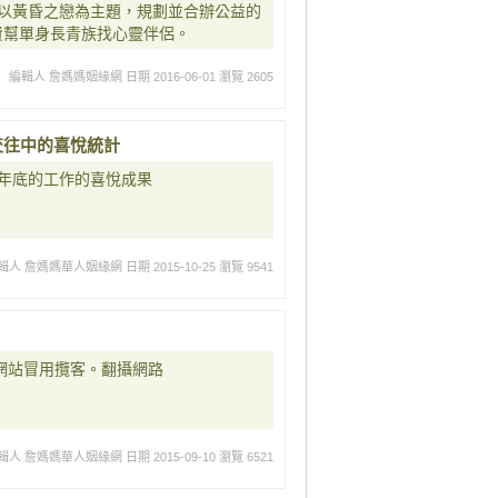
以黃昏之戀為主題，規劃並合辦公益的
免費幫單身長青族找心靈伴侶。
編輯人 詹媽媽姻緣網
日期 2016-06-01
瀏覽 2605
定交往中的喜悅統計
13年底的工作的喜悅成果
輯人 詹媽媽華人姻緣網
日期 2015-10-25
瀏覽 9541
網站冒用攬客。翻攝網路
輯人 詹媽媽華人姻緣網
日期 2015-09-10
瀏覽 6521