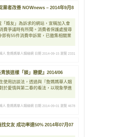
善 NOWnews – 2014年9月8
或「婚友」為訴求的網站，宣稱加入會
消費爭議時有所聞。消費者保護處搜尋
今即有55件消費申訴案，已邀集相關業
輯人 詹媽媽華人姻緣網
日期 2014-09-15
瀏覽 2331
族這樣「談」戀愛』2014/06
生使用訪談法，透過與『詹媽媽華人姻
對於愛情與第二春的看法，以現象學進
輯人 詹媽媽華人姻緣網
日期 2014-09-01
瀏覽 4678
友 成功率達50% 2014年07月07