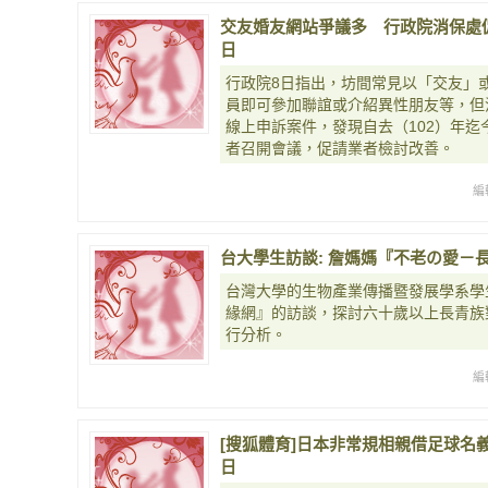
交友婚友網站爭議多 行政院消保處促業者改
日
行政院8日指出，坊間常見以「交友」
員即可參加聯誼或介紹異性朋友等，但
線上申訴案件，發現自去（102）年迄
者召開會議，促請業者檢討改善。
編
台大學生訪談: 詹媽媽『不老の愛－長青
台灣大學的生物產業傳播暨發展學系學
緣網』的訪談，探討六十歲以上長青族
行分析。
編
[搜狐體育]日本非常規相親借足球名義找女
日