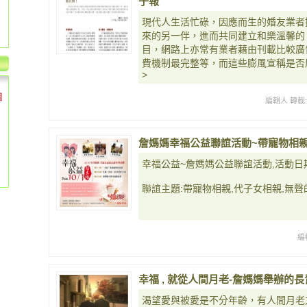
子報
現代人生活忙碌，因應而生的婚友業者
來的另一伴，進而共同建立和樂溫馨的
目，網路上亦常有業者藉由刊載比較廣
費機制最完整等，而這些膨風宣稱是否屬
>
個
編輯人 轉載
詹媽媽幸福公益聯誼活動~帶寵物相親
幸福公益~詹媽媽公益聯誼活動,活動日期:20
聯誼主題:帶寵物相親,代子女相親,無聲
編
幸福 , 就從人間月老-詹媽媽舉辦的
渴望愛與被愛是不分年齡，有人間月老