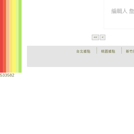
編輯人 
<<
<
台北據點
桃園據點
新竹
533582