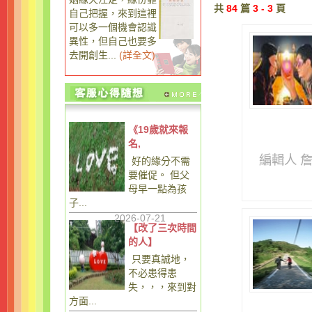
共
84
篇
3 - 3
頁
自己把握，來到這裡
可以多一個機會認識
異性，但自己也要多
去開創生...
(
詳全文
)
《19歲就來報
名,
編輯人 
好的緣分不需
要催促。 但父
母早一點為孩
子...
2026-07-21
【改了三次時間
的人】
只要真誠地，
不必患得患
失，，，來到對
方面...