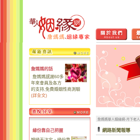
詹媽媽的話
詹媽媽感謝60多
年來會員及各方
的支持,免費婚姻性商測驗
(
詳全文
)
詹媽媽華人姻緣網-月下老
網路新聞報導
緣份靠自己把握
姻緣天注定，緣份靠