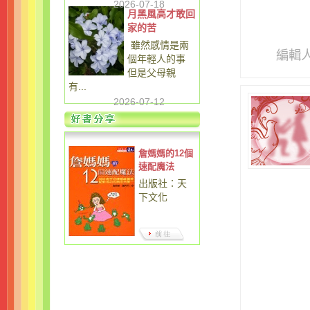
2026-07-18
月黑風高才敢回
家的苦
雖然感情是兩
編輯
個年輕人的事
但是父母親
有...
2026-07-12
詹媽媽的12個
速配魔法
出版社：天
下文化