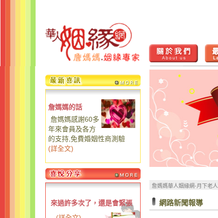
詹媽媽的話
詹媽媽感謝60多
年來會員及各方
的支持,免費婚姻性商測驗
(
詳全文
)
詹媽媽華人姻緣網-月下老
網路新聞報導
來過許多次了，還是會緊張
...
(
詳全文
)