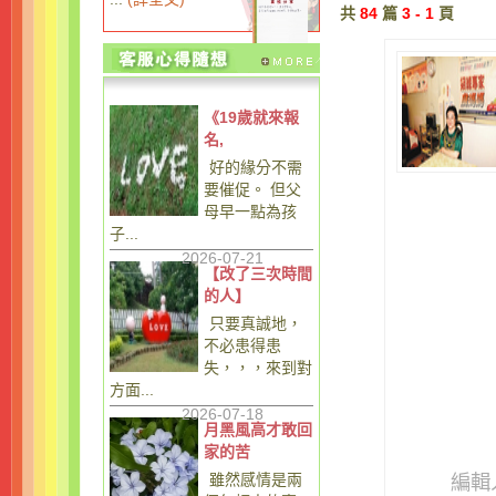
共
84
篇
3 - 1
頁
《19歲就來報
名,
好的緣分不需
要催促。 但父
母早一點為孩
子...
2026-07-21
【改了三次時間
的人】
只要真誠地，
不必患得患
失，，，來到對
方面...
2026-07-18
月黑風高才敢回
家的苦
雖然感情是兩
編輯