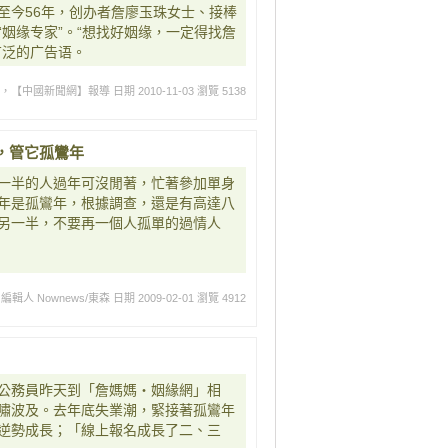
至今56年，创办者詹廖玉珠女士、接棒
姻缘专家”。“想找好姻缘，一定得找詹
广泛的广告语。
載，【中國新聞網】報導
日期 2010-11-03
瀏覽 5138
，管它孤鸞年
一半的人過年可沒閒著，忙著參加單身
年是孤鸞年，根據調查，還是有高達八
另一半，不要再一個人孤單的過情人
編輯人 Nownews/東森
日期 2009-02-01
瀏覽 4912
公務員昨天到「詹媽媽‧姻緣網」相
嘯波及。去年底失業潮，緊接著孤鸞年
逆勢成長；「線上報名成長了二、三