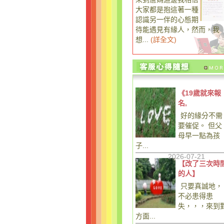
大家都是抱這著一種
認識另一伴的心態期
待能遇見有緣人，然而，我
想...
(
詳全文
)
《19歲就來報
名,
好的緣分不需
要催促。 但父
母早一點為孩
子...
2026-07-21
【改了三次時
的人】
只要真誠地，
不必患得患
失，，，來到
方面...