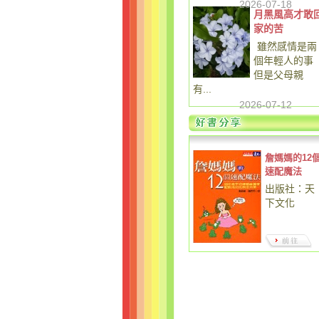
2026-07-18
月黑風高才敢
家的苦
雖然感情是兩
個年輕人的事
但是父母親
有...
2026-07-12
詹媽媽的12
速配魔法
出版社：天
下文化