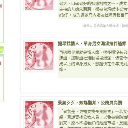
最大、口碑最好的姻缘机构之一。成立
回
主持的儿媳朱莉莉，都被台湾媒体誉为“
妈妈”，成为这家岛内婚友社流传相当
編輯人 詹媽媽華人姻緣網，轉
提早找情人，單身男女渴望攜伴過節
再過兩星期就是情人節，很多還沒有另
連誼，讓聯誼社活動場場爆滿，儘管今
個
成以上的單身男女，想趕快在今年找到
節。
景氣歹歹，嫁尪娶某，公務員尚讚
「景氣差，更需要找長期飯票」一名女
親，直說要找公教人員，以免被金融海
到來，原本不被看好的婚姻市場，反而