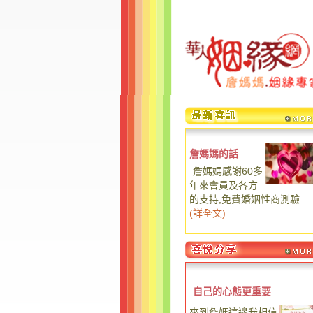
詹媽媽的話
詹媽媽感謝60多
年來會員及各方
的支持,免費婚姻性商測驗
(
詳全文
)
自己的心態更重要
來到詹媽這邊我相信