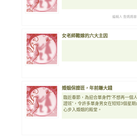
編輯人 詹媽媽華
女老師難嫁的六大主因
婚姻保證班，年前賺大錢
臨近春節，為迎合單身們“不想再一個人
證班”，令許多單身男女在短短3個星期
心步入婚姻的殿堂。