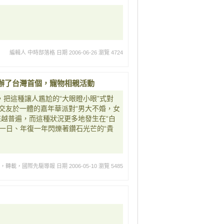
編輯人 中時部落格
日期 2006-06-26
瀏覽 4724
辦了台灣首個，寵物相親活動
，把這種讓人尷尬的“大眼瞪小眼”式對
交友於一體的嘉年華派對“男大不婚，女
來越普遍，而這種狀況更多地發生在“白
復一日、年復一年閃爍著鑽石光芒的“貴
網，轉載，國際先驅導報
日期 2006-05-10
瀏覽 5485