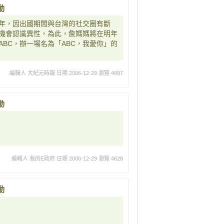
動
年，因出國期間與台灣的社交圈有斷
機會認識異性，為此，詹媽媽將在明年
BC，辦一場名為「ABC，我愛你」的
編輯人 大紀元時報
日期 2006-12-29
瀏覽 4897
動
編輯人 我的E政府
日期 2006-12-29
瀏覽 4628
動