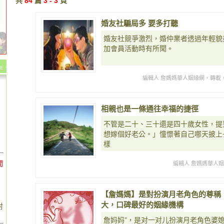
共
84
篇
3 - 3
頁
婚友社騙局多 要多打聽
婚友社競爭激烈，婚仲業者透過年輕貌
加會員活動時有所聞。
編輯人 詹媽媽華人姻緣網，轉載
相親也是一條通往幸福的捷徑
不管是二十、三十還是四十歲女性，提
想嫁個好老公。」憧憬著自己哪天披上
樣
間
編輯人 詹媽媽華人
【詹媽媽】是對扮演月老角色的尊稱
大，口碑最好的姻緣機構
對
詹妈妈”，是对一对儿扮演月老角色婆