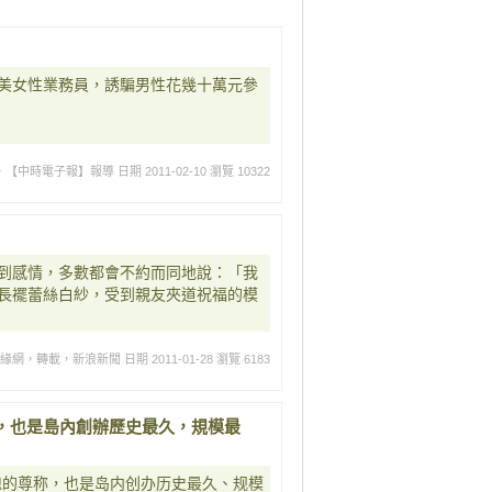
美女性業務員，誘騙男性花幾十萬元參
，【中時電子報】報導
日期 2011-02-10
瀏覽 10322
到感情，多數都會不約而同地說：「我
長襬蕾絲白紗，受到親友夾道祝福的模
姻緣網，轉載，新浪新聞
日期 2011-01-28
瀏覽 6183
，也是島內創辦歷史最久，規模最
媳的尊称，也是岛内创办历史最久、规模