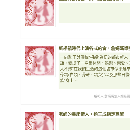
新相親時代上演各式約會，詹媽媽舉
一向恥于與傳統“相親”為伍的都市新人
話，變成了一場集休閒、娛樂、戀愛、
大不嫁”在我們生活的這個城市似乎越
骨精(白領、骨幹、精英)”以及那些日
族”身上。
編輯人 詹媽媽華人姻緣
老師的星座情人，逾三成指定巨蟹