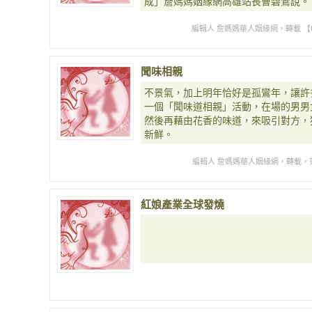
成」詹媽媽姻緣網高雄站長曹碧鶯說。
編輯人 詹媽媽華人姻緣網，轉載 【
聞味相親
不景氣，加上明年恰好是孤鸞年，讓許
一個「聞味道相親」活動，在場的男男
然後再藉由花香的味道，來吸引對方，
新鮮。
編輯人 詹媽媽華人姻緣網，轉載，東
紅娘產業全球發燒