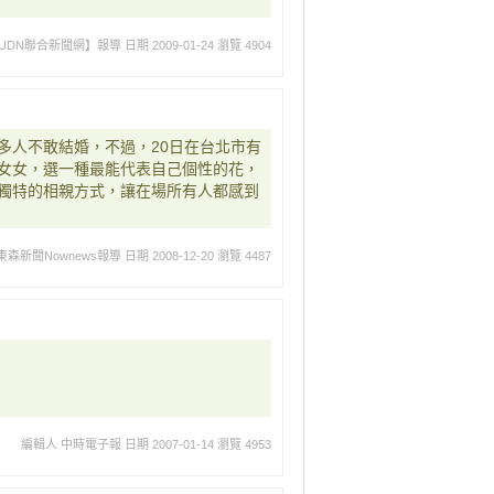
UDN聯合新聞網】報導
日期 2009-01-24
瀏覽 4904
多人不敢結婚，不過，20日在台北市有
女女，選一種最能代表自己個性的花，
獨特的相親方式，讓在場所有人都感到
森新聞Nownews報導
日期 2008-12-20
瀏覽 4487
編輯人 中時電子報
日期 2007-01-14
瀏覽 4953