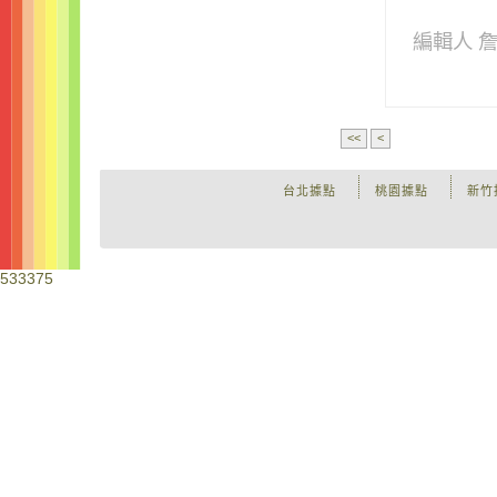
編輯人 
<<
<
台北據點
桃園據點
新竹
533375