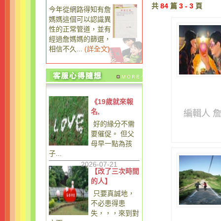
共
84
篇
3 - 3
頁
今年從網路得知有詹
媽媽這個可以認識異
性的正常管道，並有
經過詹媽媽的篩選，
相信不久...
(
詳全文
)
《19歲就來報
名,
編輯人 
好的緣分不需
要催促。 但父
母早一點為孩
子...
2026-07-21
【改了三次時間
的人】
只要真誠地，
不必患得患
失，，，來到對