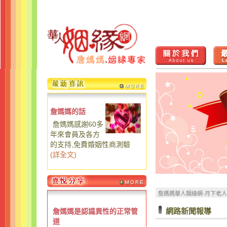
詹媽媽的話
詹媽媽感謝60多
年來會員及各方
的支持,免費婚姻性商測驗
(
詳全文
)
詹媽媽華人姻緣網-月下老
網路新聞報導
詹媽媽是認識異性的正常管
道