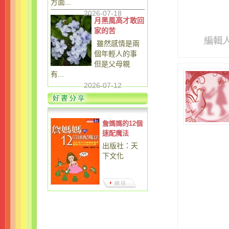
方面...
2026-07-18
月黑風高才敢回
家的苦
編輯
雖然感情是兩
個年輕人的事
但是父母親
有...
2026-07-12
詹媽媽的12個
速配魔法
出版社：天
下文化