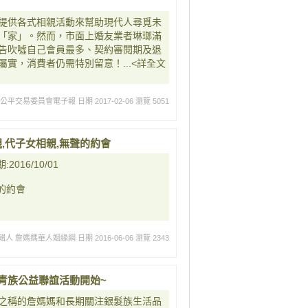
提供各式相親活動來幫助現代人尋覓未
「家」。然而，市面上婚友業者琳瑯滿
告吹噓自己會員最多、契約審閱期及退
實，消費者仍需特別留意！...<詳全文
:公平交易委員會電子報
日期 2017-02-06
瀏覽 5051
,代子女相親,無聲的約會
16/10/01
的約會
輯人 詹媽媽華人姻緣網
日期 2016-06-06
瀏覽 2343
長青族公益聯誼活動開始~
之稱的詹媽媽和長期關注銀髮族生活品