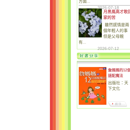
方面...
2026-07-18
月黑風高才敢
家的苦
雖然感情是兩
個年輕人的事
但是父母親
有...
2026-07-12
詹媽媽的12
速配魔法
出版社：天
下文化