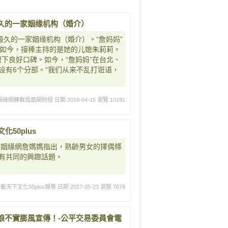
久的一家姻缘机构（婚介）
最久的一家姻缘机构（婚介）。“詹妈妈”
，如今，接棒主持的是她的儿媳朱莉莉。
积下良好口碑。如今，“詹妈妈”在台北、
设有6个分部。“我们从来不乱打诳语，
姻緣網轉載鳳凰網財經
日期 2018-04-15
瀏覽 10191
50plus
華人姻緣網詹媽媽指出，熟齡男女的擇偶條
有共同的興趣話題。
天下文化50plus報導
日期 2017-05-23
瀏覽 7676
娘不實膨風宣傳！-公平交易委員會電