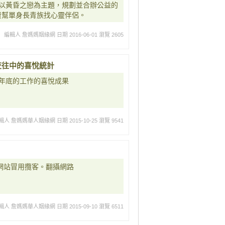
以黃昏之戀為主題，規劃並合辦公益的
免費幫單身長青族找心靈伴侶。
編輯人 詹媽媽姻緣網
日期 2016-06-01
瀏覽 2605
定交往中的喜悅統計
13年底的工作的喜悅成果
輯人 詹媽媽華人姻緣網
日期 2015-10-25
瀏覽 9541
網站冒用攬客。翻攝網路
輯人 詹媽媽華人姻緣網
日期 2015-09-10
瀏覽 6511