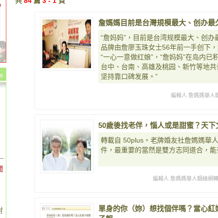
共
84
篇
3 - 1
頁
詹媽媽目前是台灣規模最大、创办最
“詹妈妈”，目前是台湾规模最大、创办
品牌由詹廖玉珠女士56年前一手创下
“一心一意做红娘”，“詹妈妈”在岛内已
台中、台南、高雄及桃园、新竹等地共
坚持靠口碑发展。”
編輯人 詹媽媽華人
50歲後找老伴，惱人或是甜蜜？天下文化
轉載自 50plus。老牌婚友社詹媽媽
件，最重要的當然是雙方志同道合，能
間
編輯人 詹媽媽華人姻緣網轉載
單身的你（妳）想找個伴嗎？當心紅
對