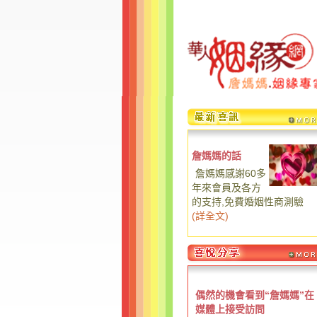
詹媽媽的話
詹媽媽感謝60多
年來會員及各方
的支持,免費婚姻性商測驗
(
詳全文
)
偶然的機會看到“詹媽媽”在
媒體上接受訪問