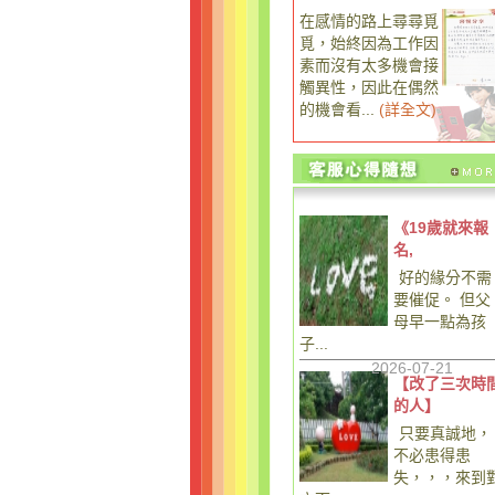
在感情的路上尋尋覓
覓，始終因為工作因
素而沒有太多機會接
觸異性，因此在偶然
的機會看...
(
詳全文
)
《19歲就來報
名,
好的緣分不需
要催促。 但父
母早一點為孩
子...
2026-07-21
【改了三次時
的人】
只要真誠地，
不必患得患
失，，，來到