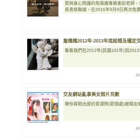
質與身心照護的馬偕護專黃素妃老師，
長青族聯誼，在2016年9月9日再次
詹媽媽2012年-2013年底結婚及穩
看看我們在2012年(民國101年)到20
編
交友網站亂拿美女照片充數
陳怡蓉剛出道的青澀照(箭頭處)被婚友
編