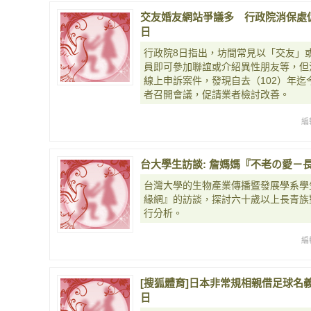
交友婚友網站爭議多 行政院消保處促業者改
日
行政院8日指出，坊間常見以「交友」
員即可參加聯誼或介紹異性朋友等，但
線上申訴案件，發現自去（102）年迄
者召開會議，促請業者檢討改善。
編
台大學生訪談: 詹媽媽『不老の愛－長青
台灣大學的生物產業傳播暨發展學系學
緣網』的訪談，探討六十歲以上長青族
行分析。
編
[搜狐體育]日本非常規相親借足球名義找女
日