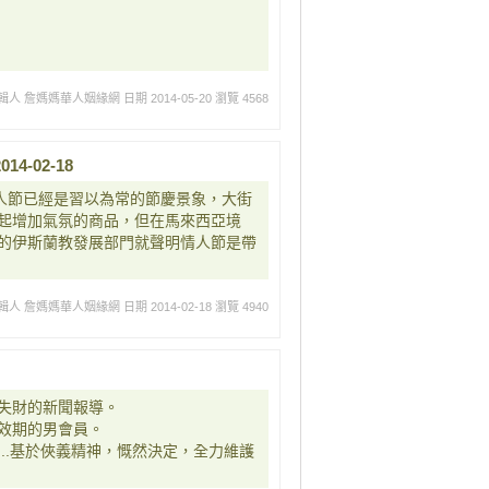
輯人 詹媽媽華人姻緣網
日期 2014-05-20
瀏覽 4568
-02-18
情人節已經是習以為常的節慶景象，大街
起增加氣氛的商品，但在馬來西亞境
的伊斯蘭教發展部門就聲明情人節是帶
輯人 詹媽媽華人姻緣網
日期 2014-02-18
瀏覽 4940
失財的新聞報導。
效期的男會員。
..基於俠義精神，慨然決定，全力維護