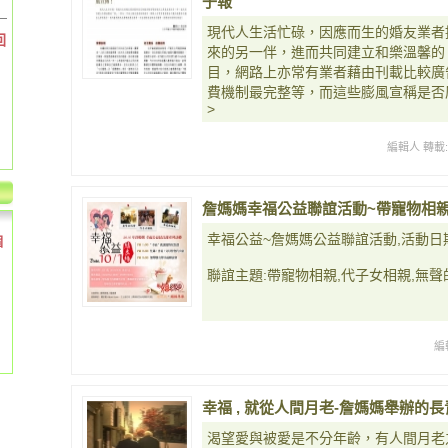
子報
現代人生活忙碌，因應而生的婚友業者
回
來的另一伴，進而共同建立和樂溫馨的
目，網路上亦常有業者藉由刊載比較廣
費機制最完整等，而這些膨風宣稱是否屬
>
編輯人 轉載
詹媽媽幸福公益聯誼活動~帶寵物相親
幸福公益~詹媽媽公益聯誼活動,活動日期:20
個
聯誼主題:帶寵物相親,代子女相親,無聲
編
幸福 , 就從人間月老-詹媽媽舉辦的
渴望愛與被愛是不分年齡，有人間月老