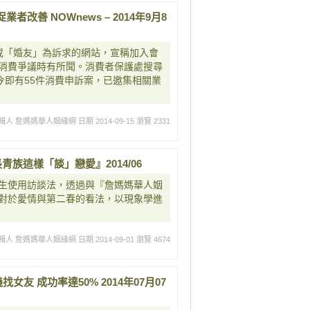
善 NOWnews – 2014年9月8
或「婚友」為訴求的網站，宣稱加入會
消費爭議時有所聞。消費者保護處搜尋
今即有55件消費申訴案，已邀集相關業
輯人 詹媽媽華人姻緣網
日期 2014-09-15
瀏覽 2331
族這樣「談」戀愛』2014/06
生使用訪談法，透過與『詹媽媽華人姻
對於愛情與第二春的看法，以現象學進
輯人 詹媽媽華人姻緣網
日期 2014-09-01
瀏覽 4674
友 成功率達50% 2014年07月07