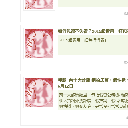
編
如何包禮不失禮？2015超實用「紅
2015超實用「紅包行情表」
編
轉載: 前十大詐騙 網拍居首，假快遞、
6月12日
前十大詐騙類型，包括假冒公務機構詐
個人資料外洩詐騙、假推銷、假借催討
假快遞、假交友等，是當今相當常見詐