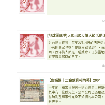
編
[地球圖輯隊]大馬出現反情人節活動 2014
對台灣人來說，每年2月14日的西洋
小巷的商家也多半會應景跟隨流行，賣
內，西洋情人節是一種威脅，日前當地
來犯罪與邪惡的日子。
編
【詹媽媽十二金釵真相內幕】2004
十年前，蘋果日報有一則百位男士被騙
其中有一位蔡先生，是本公司已過服務
當時對整起事件完全不知情的本公司，.
蔡先生。