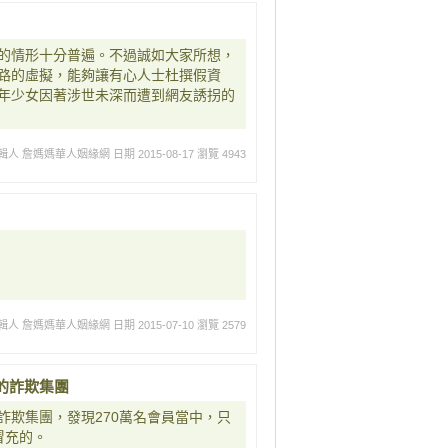
的情形十分普遍。不過誠如大家所想，
路的虛擬，能夠讓有心人士杜撰假資
年少女因著涉世未深而遭到網友誘拐的
輯人 詹媽媽華人姻緣網
日期 2015-08-17
瀏覽 4943
輯人 詹媽媽華人姻緣網
日期 2015-07-10
瀏覽 2579
的詐欺集團
詐欺集團，發現270萬名會員當中，只
冒充的。