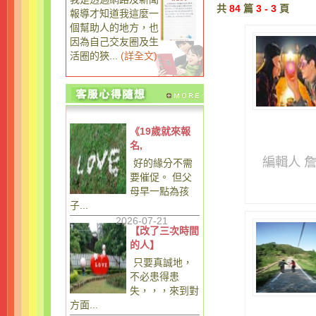
共
84
篇
3 - 3
頁
報導才知道我這麼一
個幫助人的地方，也
因為自己交友圈及生
活圈的狹...
(
詳全文
)
《19歲就來報
名,
編輯人 
好的緣分不需
要催促。 但父
母早一點為孩
子...
2026-07-21
【改了三次時間
的人】
只要真誠地，
不必患得患
失，，，來到對
方面...