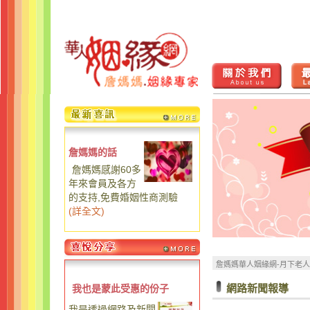
詹媽媽的話
詹媽媽感謝60多
年來會員及各方
的支持,免費婚姻性商測驗
(
詳全文
)
詹媽媽華人姻緣網-月下老
網路新聞報導
我也是蒙此受惠的份子
我是透過網路及新聞