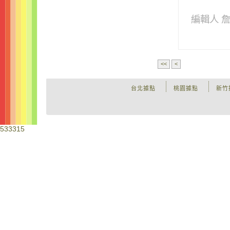
編輯人 
<<
<
台北據點
桃園據點
新竹
533315