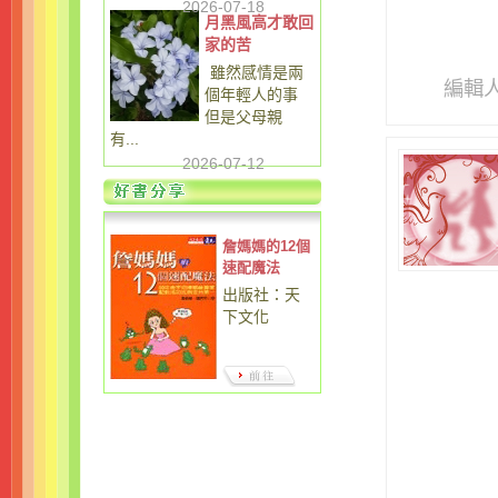
2026-07-18
月黑風高才敢回
家的苦
雖然感情是兩
編輯
個年輕人的事
但是父母親
有...
2026-07-12
詹媽媽的12個
速配魔法
出版社：天
下文化