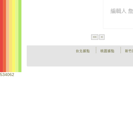
編輯人 
<<
<
台北據點
桃園據點
新竹
534062