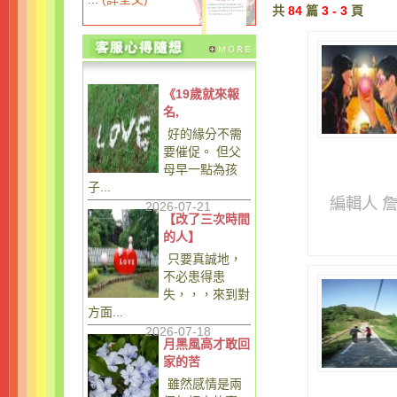
共
84
篇
3 - 3
頁
《19歲就來報
名,
好的緣分不需
要催促。 但父
母早一點為孩
子...
編輯人 
2026-07-21
【改了三次時間
的人】
只要真誠地，
不必患得患
失，，，來到對
方面...
2026-07-18
月黑風高才敢回
家的苦
雖然感情是兩