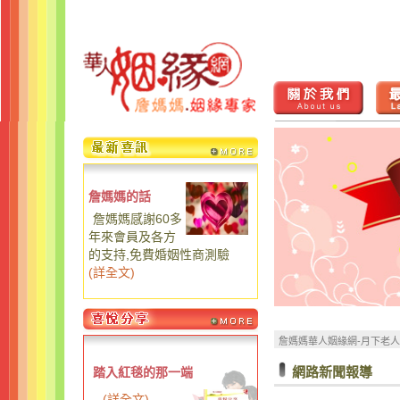
詹媽媽的話
詹媽媽感謝60多
年來會員及各方
的支持,免費婚姻性商測驗
(
詳全文
)
詹媽媽華人姻緣網-月下老
網路新聞報導
踏入紅毯的那一端
...
(
詳全文
)