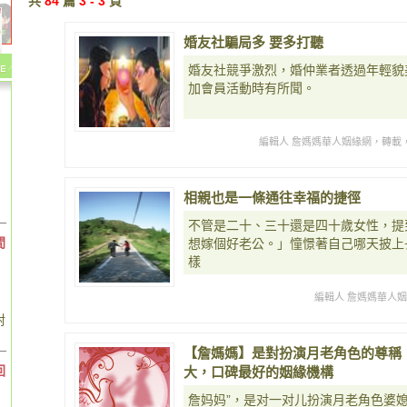
共
84
篇
3 - 3
頁
婚友社騙局多 要多打聽
婚友社競爭激烈，婚仲業者透過年輕貌
加會員活動時有所聞。
編輯人 詹媽媽華人姻緣網，轉載
相親也是一條通往幸福的捷徑
不管是二十、三十還是四十歲女性，提
間
想嫁個好老公。」憧憬著自己哪天披上
樣
編輯人 詹媽媽華人
對
【詹媽媽】是對扮演月老角色的尊稱
回
大，口碑最好的姻緣機構
詹妈妈”，是对一对儿扮演月老角色婆