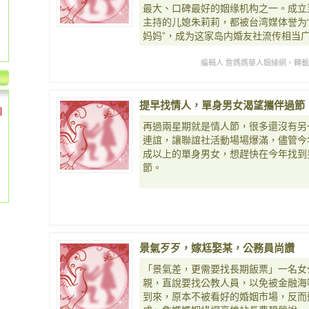
最大、口碑最好的姻缘机构之一。成立
主持的儿媳朱莉莉，都被台湾媒体誉为“
妈妈”，成为这家岛内婚友社流传相当
編輯人 詹媽媽華人姻緣網，轉
提早找情人，單身男女渴望攜伴過節
個
再過兩星期就是情人節，很多還沒有另
連誼，讓聯誼社活動場場爆滿，儘管今
成以上的單身男女，想趕快在今年找到
節。
景氣歹歹，嫁尪娶某，公務員尚讚
「景氣差，更需要找長期飯票」一名女
親，直說要找公教人員，以免被金融海
到來，原本不被看好的婚姻市場，反而