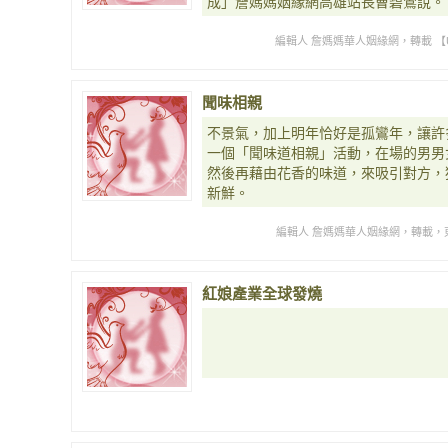
成」詹媽媽姻緣網高雄站長曹碧鶯說。
編輯人 詹媽媽華人姻緣網，轉載 【
聞味相親
不景氣，加上明年恰好是孤鸞年，讓許
一個「聞味道相親」活動，在場的男男
然後再藉由花香的味道，來吸引對方，
新鮮。
編輯人 詹媽媽華人姻緣網，轉載，東
紅娘產業全球發燒