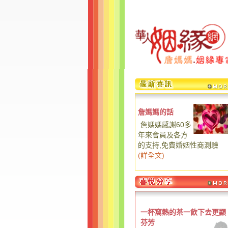
詹媽媽的話
詹媽媽感謝60多
年來會員及各方
的支持,免費婚姻性商測驗
(
詳全文
)
一杯窩熱的茶一飲下去更顯
芬芳