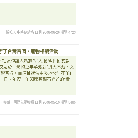
編輯人 中時部落格
日期 2006-06-26
瀏覽 4723
辦了台灣首個，寵物相親活動
，把這種讓人尷尬的“大眼瞪小眼”式對
交友於一體的嘉年華派對“男大不婚，女
來越普遍，而這種狀況更多地發生在“白
復一日、年復一年閃爍著鑽石光芒的“貴
網，轉載，國際先驅導報
日期 2006-05-10
瀏覽 5485