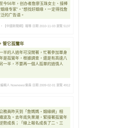
至今56年，创办者詹廖玉珠女士、接棒
姻缘专家”。“想找好姻缘，一定得找詹
广泛的广告语。
載，【中國新聞網】報導
日期 2010-11-03
瀏覽 5137
，管它孤鸞年
一半的人過年可沒閒著，忙著參加單身
年是孤鸞年，根據調查，還是有高達八
另一半，不要再一個人孤單的過情人
編輯人 Nownews/東森
日期 2009-02-01
瀏覽 4912
公務員昨天到「詹媽媽‧姻緣網」相
嘯波及。去年底失業潮，緊接著孤鸞年
逆勢成長；「線上報名成長了二、三