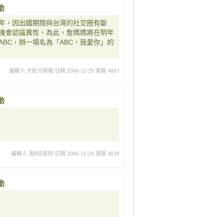
動
年，因出國期間與台灣的社交圈有斷
機會認識異性，為此，詹媽媽將在明年
BC，辦一場名為「ABC，我愛你」的
編輯人 大紀元時報
日期 2006-12-29
瀏覽 4897
動
編輯人 我的E政府
日期 2006-12-29
瀏覽 4628
動