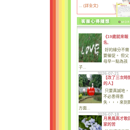
...
(
詳全文
)
《19歲就來報
名,
好的緣分不需
要催促。 但父
母早一點為孩
子...
2026-07-21
【改了三次時
的人】
只要真誠地，
不必患得患
失，，，來到
方面...
2026-07-18
月黑風高才敢
家的苦