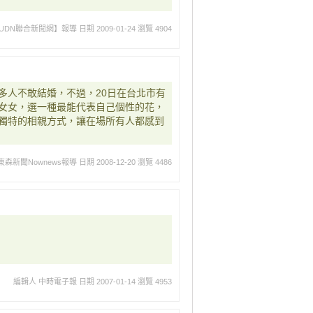
UDN聯合新聞網】報導
日期 2009-01-24
瀏覽 4904
多人不敢結婚，不過，20日在台北市有
女女，選一種最能代表自己個性的花，
獨特的相親方式，讓在場所有人都感到
森新聞Nownews報導
日期 2008-12-20
瀏覽 4486
編輯人 中時電子報
日期 2007-01-14
瀏覽 4953