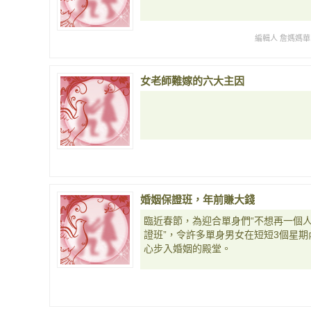
編輯人 詹媽媽華
女老師難嫁的六大主因
婚姻保證班，年前賺大錢
臨近春節，為迎合單身們“不想再一個人
證班”，令許多單身男女在短短3個星期
心步入婚姻的殿堂。