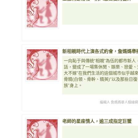
新相親時代上演各式約會，詹媽媽舉
一向恥于與傳統“相親”為伍的都市新人
話，變成了一場集休閒、娛樂、戀愛、
大不嫁”在我們生活的這個城市似乎越
骨精(白領、骨幹、精英)”以及那些日
族”身上。
編輯人 詹媽媽華人姻緣
老師的星座情人，逾三成指定巨蟹