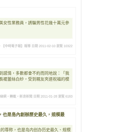
美女性業務員，誘騙男性花幾十萬元參
，【中時電子報】報導
日期 2011-02-10
瀏覽 10322
到感情，多數都會不約而同地說：「我
長襬蕾絲白紗，受到親友夾道祝福的模
姻緣網，轉載，新浪新聞
日期 2011-01-28
瀏覽 6183
，也是島內創辦歷史最久，規模最
媳的尊称，也是岛内创办历史最久、规模