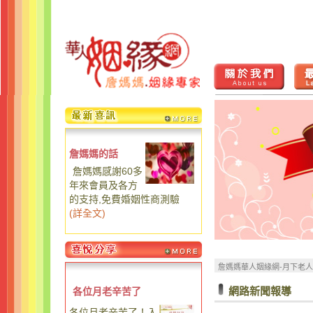
詹媽媽的話
詹媽媽感謝60多
年來會員及各方
的支持,免費婚姻性商測驗
(
詳全文
)
詹媽媽華人姻緣網-月下老
網路新聞報導
各位月老辛苦了
各位月老辛苦了！入