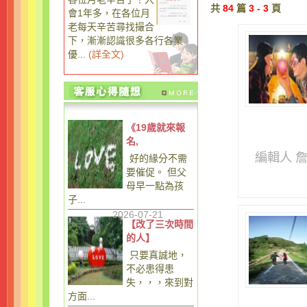
共
84
篇
3 - 3
頁
會1年多，在各位月
老每天辛苦尋找撮合
下，漸漸認識很多各行各業
優...
(
詳全文
)
《19歲就來報
名,
編輯人 
好的緣分不需
要催促。 但父
母早一點為孩
子...
2026-07-21
【改了三次時間
的人】
只要真誠地，
不必患得患
失，，，來到對
方面...