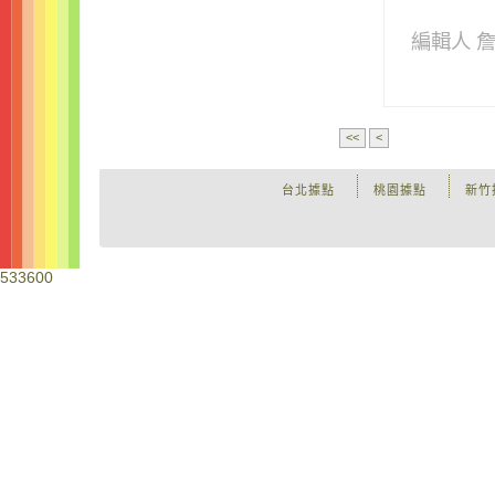
編輯人 
<<
<
台北據點
桃園據點
新竹
533600