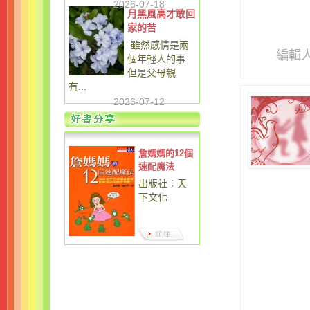
2026-07-18
月黑風高才敢回
家的苦
雖然感情是兩
編輯
個年輕人的事
但是父母親
有...
2026-07-12
詹媽媽的12個
速配魔法
出版社：天
下文化