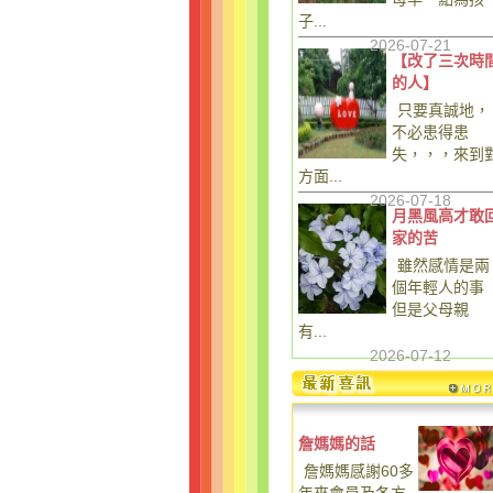
子...
2026-07-21
【改了三次時
的人】
只要真誠地，
不必患得患
失，，，來到
方面...
2026-07-18
月黑風高才敢
家的苦
雖然感情是兩
個年輕人的事
但是父母親
有...
2026-07-12
詹媽媽的話
詹媽媽感謝60多