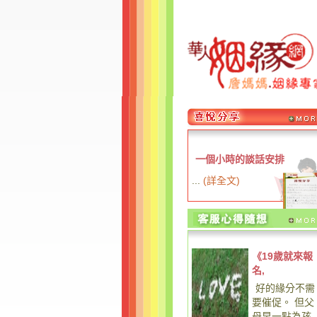
一個小時的談話安排
...
(
詳全文
)
《19歲就來報
名,
好的緣分不需
要催促。 但父
母早一點為孩