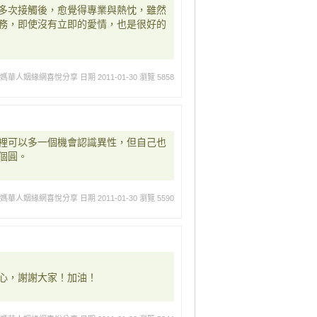
多次接觸後，愈覺得專業與熱忱，雖然
務，即使沒有立即的愛情，也是很好的
媽媽華人姻緣網喜悅分享
日期 2011-01-30
瀏覽 5858
裡可以多一個機會認識異性，但自己也
個圓。
媽媽華人姻緣網喜悅分享
日期 2011-01-30
瀏覽 5590
心，謝謝大家！加油！