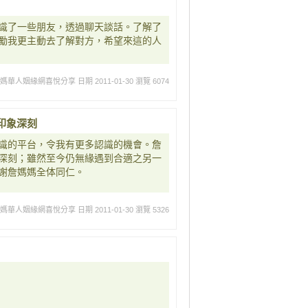
識了一些朋友，透過聊天談話。了解了
勵我更主動去了解對方，希望來這的人
媽媽華人姻緣網喜悅分享
日期 2011-01-30
瀏覽 6074
印象深刻
識的平台，令我有更多認識的機會。詹
深刻；雖然至今仍無緣遇到合適之另一
謝詹媽媽全体同仁。
媽媽華人姻緣網喜悅分享
日期 2011-01-30
瀏覽 5326