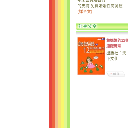
年來會員及各方
的支持,免費婚姻性商測驗
(
詳全文
)
詹媽媽的12
速配魔法
出版社：天
下文化