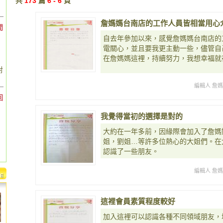
共
173
篇
6 - 6
頁
詹媽媽台南店的工作人員皆相當用心
間
自去年參加以來，感覺詹媽媽台南店的
電關心，並且要我更主動一些，儘管自己至今
在詹媽媽這裡，持續努力，我想幸福就
對
編輯人 詹
回
我覺得當初的選擇是對的
大約在一年多前，因緣際會加入了詹媽
姐，劉姐…等許多位熱心的大姐們。在
認識了一些朋友。
編輯人 詹
這裡會員素質程度較好
加入這裡可以認識各種不同領域朋友，