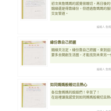
初次來詹媽媽的感覺很親切，再日後的
姻緣還是得靠緣份，但透過詹媽媽的服
交友管道。
編輯人 詹
緣份靠自己把握
姻緣天注定，緣份靠自己把握，來到這
要多去開創生活圈，才能找到未來另一
編輯人 詹
如同媽媽般親切且熱心
各位詹媽媽的姐姐們！辛苦了！
在這裡讓我感受到如同媽媽般親切且熱