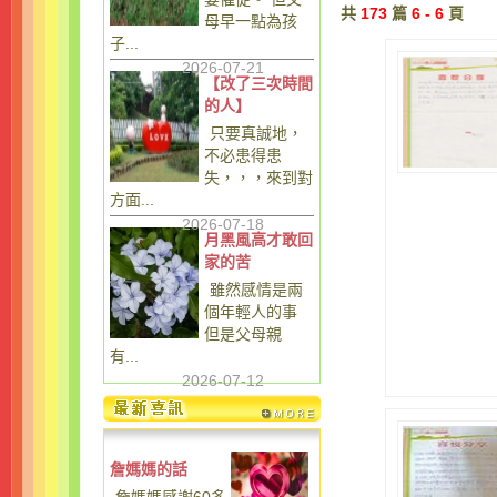
共
173
篇
6 - 6
頁
母早一點為孩
子...
2026-07-21
【改了三次時間
的人】
只要真誠地，
不必患得患
失，，，來到對
方面...
2026-07-18
月黑風高才敢回
家的苦
雖然感情是兩
個年輕人的事
但是父母親
有...
2026-07-12
詹媽媽的話