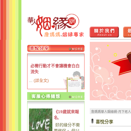
必需行動才不會讓機會白白
流失
...
(
詳全文
)
《19歲就來報
詹媽媽華人姻緣網-月下老
名,
喜悅分享
好的緣分不需
要催促。 但父