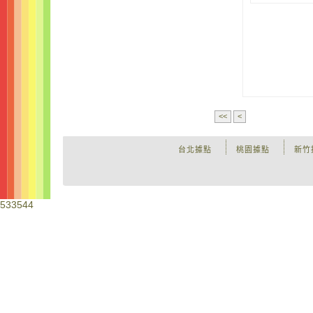
<<
<
台北據點
桃園據點
新竹
533544