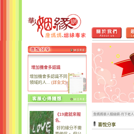
增加機會多認識
增加機會多認識不同
領域的人...
(
詳全文
)
《19歲就來報
詹媽媽華人姻緣網-月下老
名,
喜悅分享
好的緣分不需
要催促。 但父