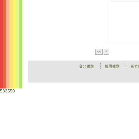
<<
<
台北據點
桃園據點
新竹
533550