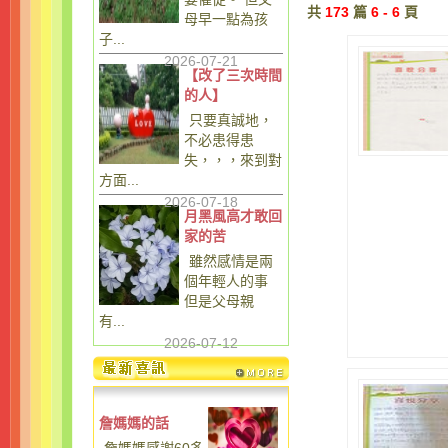
共
173
篇
6 - 6
頁
母早一點為孩
子...
2026-07-21
【改了三次時間
的人】
只要真誠地，
不必患得患
失，，，來到對
方面...
2026-07-18
月黑風高才敢回
家的苦
雖然感情是兩
個年輕人的事
但是父母親
有...
2026-07-12
詹媽媽的話