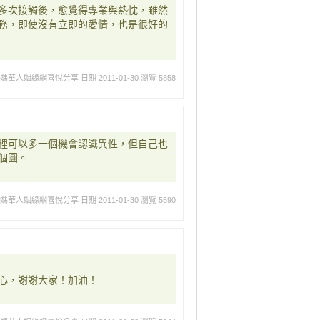
多次接觸後，愈覺得專業與熱忱，雖然
務，即使沒有立即的愛情，也是很好的
媽媽華人姻緣網喜悅分享
日期 2011-01-30
瀏覽 5858
裡可以多一個機會認識異性，但自己也
個圓。
媽媽華人姻緣網喜悅分享
日期 2011-01-30
瀏覽 5590
心，謝謝大家！加油！