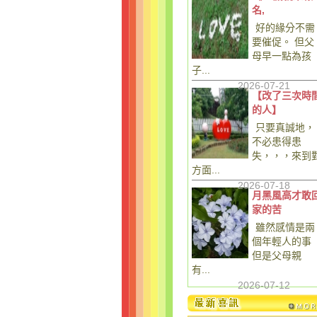
名,
好的緣分不需
要催促。 但父
母早一點為孩
子...
2026-07-21
【改了三次時
的人】
只要真誠地，
不必患得患
失，，，來到
方面...
2026-07-18
月黑風高才敢
家的苦
雖然感情是兩
個年輕人的事
但是父母親
有...
2026-07-12