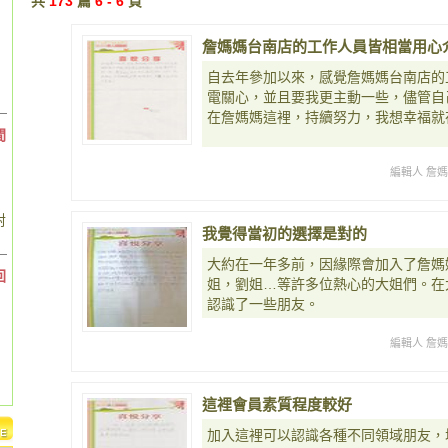
共
173
篇
6 - 6
頁
詹媽媽台南店的工作人員皆相當用心
自去年參加以來，感覺詹媽媽台南店的
電關心，並且要我更主動一些，儘管自己至今
在詹媽媽這裡，持續努力，我想幸福就
間
編輯人 詹
對
我覺得當初的選擇是對的
大約在一年多前，因緣際會加入了詹媽
回
姐，劉姐…等許多位熱心的大姐們。在
認識了一些朋友。
編輯人 詹
這裡會員素質程度較好
加入這裡可以認識各種不同領域朋友，