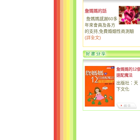
詹媽媽的話
詹媽媽感謝60多
年來會員及各方
的支持,免費婚姻性商測驗
(
詳全文
)
詹媽媽的12
速配魔法
出版社：天
下文化