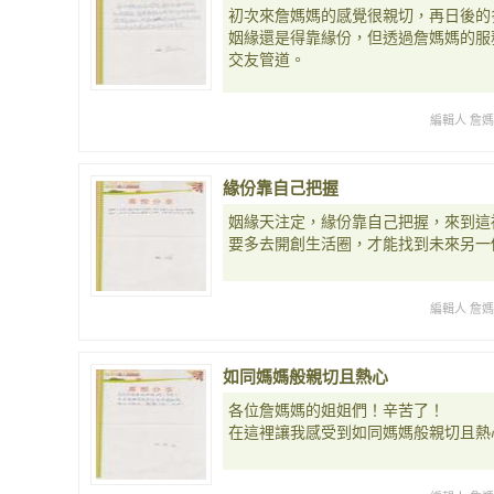
初次來詹媽媽的感覺很親切，再日後的
姻緣還是得靠緣份，但透過詹媽媽的服
交友管道。
編輯人 詹
緣份靠自己把握
姻緣天注定，緣份靠自己把握，來到這
要多去開創生活圈，才能找到未來另一
編輯人 詹
如同媽媽般親切且熱心
各位詹媽媽的姐姐們！辛苦了！
在這裡讓我感受到如同媽媽般親切且熱