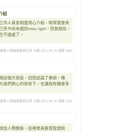
介紹
工作人員皆相當用心介紹，時常還會來
尚未遇到miss right，但我相信，
在不遠處了。
媽媽華人姻緣網喜悅分享
日期 2011-01-30
瀏覽 6083
媽這個大家庭，因而認識了秦姐，陳
大姐們熱心的安排下，也讓我有機會多
媽媽華人姻緣網喜悅分享
日期 2011-01-30
瀏覽 5251
增加人際關係，這裡會員素質程度較