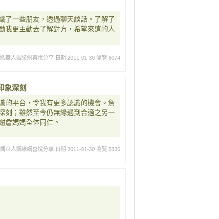
識了一些朋友，透過聊天談話。了解了
勵我更主動去了解對方，希望來這的人
媽媽華人姻緣網喜悅分享
日期 2011-01-30
瀏覽 6074
印象深刻
識的平台，令我有更多認識的機會。詹
深刻；雖然至今仍無緣遇到合適之另一
謝詹媽媽全体同仁。
媽媽華人姻緣網喜悅分享
日期 2011-01-30
瀏覽 5326