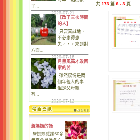
共
173
篇
6 - 3
頁
子...
2026-07-21
【改了三次時間
的人】
只要真誠地，
不必患得患
失，，，來到對
方面...
2026-07-18
月黑風高才敢回
家的苦
雖然感情是兩
個年輕人的事
但是父母親
有...
2026-07-12
詹媽媽的話
詹媽媽感謝60多