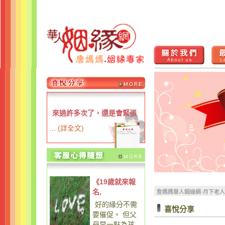
來過許多次了，還是會緊張
...
(
詳全文
)
《19歲就來報
名,
詹媽媽華人姻緣網-月下老
好的緣分不需
喜悅分享
要催促。 但父
母早一點為孩