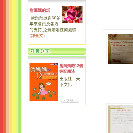
詹媽媽的話
詹媽媽感謝60多
年來會員及各方
的支持,免費婚姻性商測驗
(
詳全文
)
詹媽媽的12個
速配魔法
出版社：天
下文化