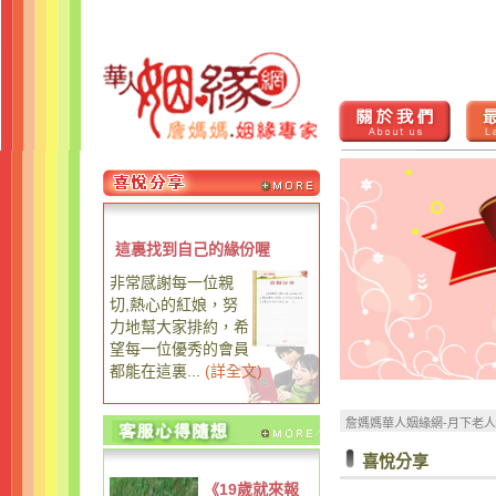
這裏找到自己的緣份喔
非常感謝每一位親
切,熱心的紅娘，努
力地幫大家排約，希
望每一位優秀的會員
都能在這裏...
(
詳全文
)
詹媽媽華人姻緣網-月下老
喜悅分享
《19歲就來報