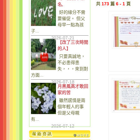
共
173
篇
6 - 1
頁
名,
好的緣分不需
要催促。 但父
母早一點為孩
子...
2026-07-21
【改了三次時間
的人】
只要真誠地，
不必患得患
失，，，來到對
方面...
2026-07-18
月黑風高才敢回
家的苦
雖然感情是兩
個年輕人的事
但是父母親
有...
2026-07-12