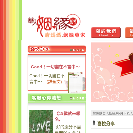
Good！一切盡在不言中～
Good！一切盡在不
言中～...
(
詳全文
)
《19歲就來報
詹媽媽華人姻緣網-月下老
名,
喜悅分享
好的緣分不需
要催促。 但父