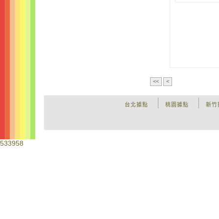
<<
<
台北據點
桃園據點
新竹
533958