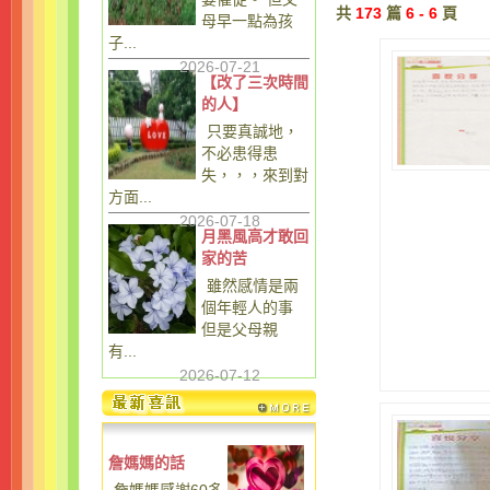
共
173
篇
6 - 6
頁
母早一點為孩
子...
2026-07-21
【改了三次時間
的人】
只要真誠地，
不必患得患
失，，，來到對
方面...
2026-07-18
月黑風高才敢回
家的苦
雖然感情是兩
個年輕人的事
但是父母親
有...
2026-07-12
詹媽媽的話